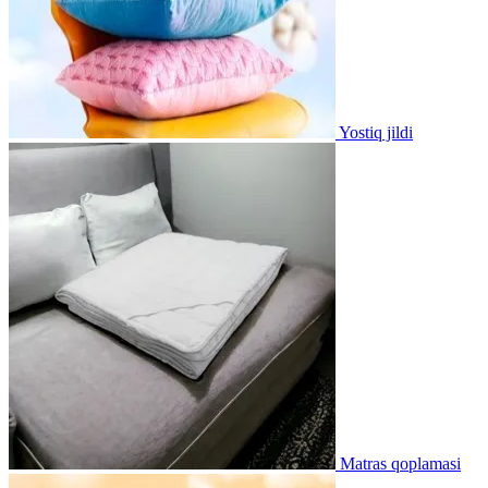
Yostiq jildi
Matras qoplamasi