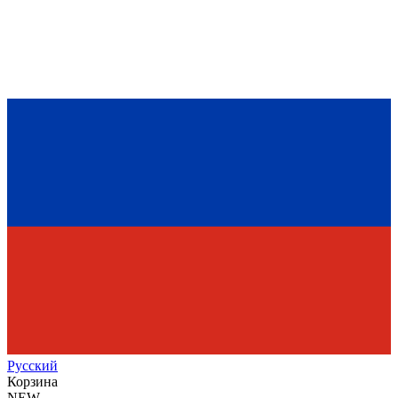
Рус
ский
Корзина
NEW