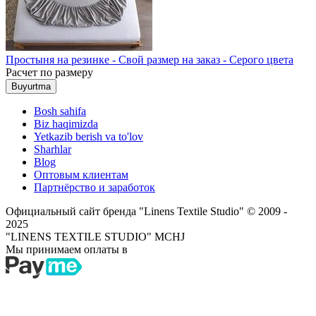
Простыня на резинке - Свой размер на заказ - Серого цвета
Расчет по размеру
Buyurtma
Bosh sahifa
Biz haqimizda
Yetkazib berish va to'lov
Sharhlar
Blog
Оптовым клиентам
Партнёрство и заработок
Официальный сайт бренда "Linens Textile Studio"
© 2009 -
2025
"LINENS TEXTILE STUDIO" MCHJ
Мы принимаем оплаты в