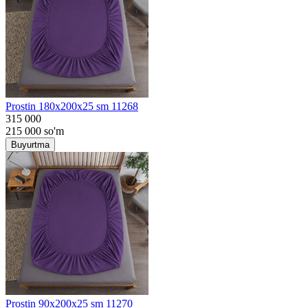
Prostin 180x200x25 sm 11268
315 000
215 000
so'm
Buyurtma
Prostin 90x200x25 sm 11270