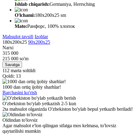
Ishlab chiqarish:
Germaniya, Herrsching
O'lchami:
180x200x25 sm
Mato:
Ранфорс, 100% хлопок
Mahsulot tavsifi
Izohlar
180x200x25
90x200x25
Narxi
315 000
215 000
so'm
Savatga
112 marta soltildi
Qoldi: 13
1000 dan ortiq ijobiy sharhlar!
Barchasini ko'rish
O'zbekiston bo'ylab yetkazish 2-5 kun
2ta mahsulot olganizda O'zbekiston bo'ylab bepul yetkazib beriladi!
Oldindan to'lovsiz
Agar mahsulot e'lon qilingan sifatga mos kelmasa, to'lovsiz
qaytarilishi mumkin