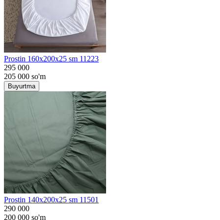
Prostin 160x200x25 sm 11223
295 000
205 000
so'm
Buyurtma
Prostin 140x200x25 sm 11501
290 000
200 000
so'm