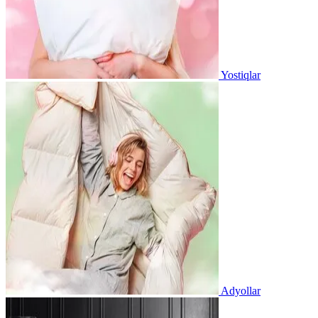
Yostiqlar
Adyollar