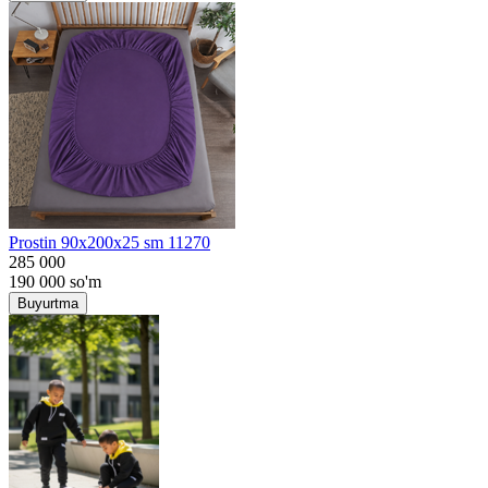
Prostin 90x200x25 sm 11270
285 000
190 000
so'm
Buyurtma