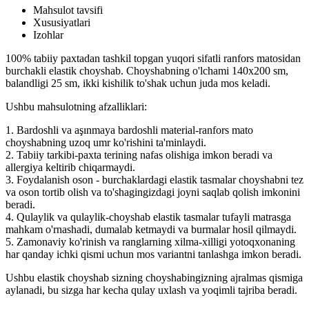
Mahsulot tavsifi
Xususiyatlari
Izohlar
100% tabiiy paxtadan tashkil topgan yuqori sifatli ranfors matosidan
burchakli elastik choyshab. Choyshabning o'lchami 140x200 sm,
balandligi 25 sm, ikki kishilik to'shak uchun juda mos keladi.
Ushbu mahsulotning afzalliklari:
1. Bardoshli va aşınmaya bardoshli material-ranfors mato
choyshabning uzoq umr ko'rishini ta'minlaydi.
2. Tabiiy tarkibi-paxta terining nafas olishiga imkon beradi va
allergiya keltirib chiqarmaydi.
3. Foydalanish oson - burchaklardagi elastik tasmalar choyshabni tez
va oson tortib olish va to'shagingizdagi joyni saqlab qolish imkonini
beradi.
4. Qulaylik va qulaylik-choyshab elastik tasmalar tufayli matrasga
mahkam o'rnashadi, dumalab ketmaydi va burmalar hosil qilmaydi.
5. Zamonaviy ko'rinish va ranglarning xilma-xilligi yotoqxonaning
har qanday ichki qismi uchun mos variantni tanlashga imkon beradi.
Ushbu elastik choyshab sizning choyshabingizning ajralmas qismiga
aylanadi, bu sizga har kecha qulay uxlash va yoqimli tajriba beradi.