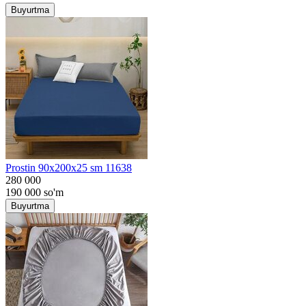
Buyurtma
Prostin 90x200x25 sm 11638
280 000
190 000
so'm
Buyurtma