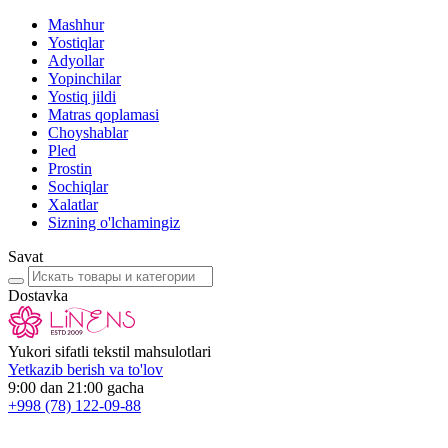
Mashhur
Yostiqlar
Adyollar
Yopinchilar
Yostiq jildi
Matras qoplamasi
Choyshablar
Pled
Prostin
Sochiqlar
Xalatlar
Sizning o'lchamingiz
Savat
Dostavka
Yukori sifatli tekstil mahsulotlari
Yetkazib berish va to'lov
9:00 dan 21:00 gacha
+998
(78) 122-09-88