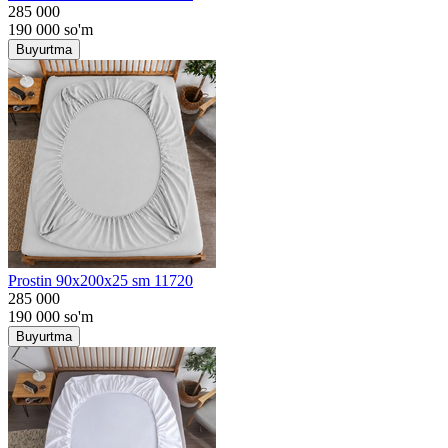
285 000
190 000
so'm
Buyurtma
Prostin 90x200x25 sm 11720
285 000
190 000
so'm
Buyurtma