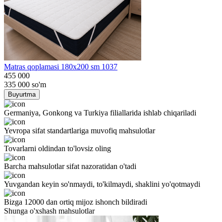
Matras qoplamasi 180x200 sm 1037
455 000
335 000
so'm
Buyurtma
Germaniya, Gonkong va Turkiya filiallarida ishlab chiqariladi
Yevropa sifat standartlariga muvofiq mahsulotlar
Tovarlarni oldindan to'lovsiz oling
Barcha mahsulotlar sifat nazoratidan o'tadi
Yuvgandan keyin so'nmaydi, to'kilmaydi, shaklini yo'qotmaydi
Bizga 12000 dan ortiq mijoz ishonch bildiradi
Shunga o'xshash mahsulotlar