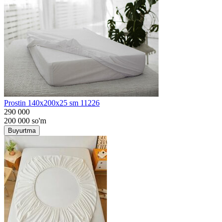
Prostin 140x200x25 sm 11226
290 000
200 000
so'm
Buyurtma