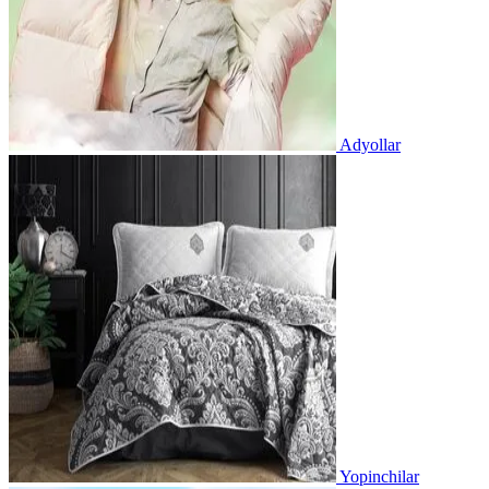
Adyollar
Yopinchilar