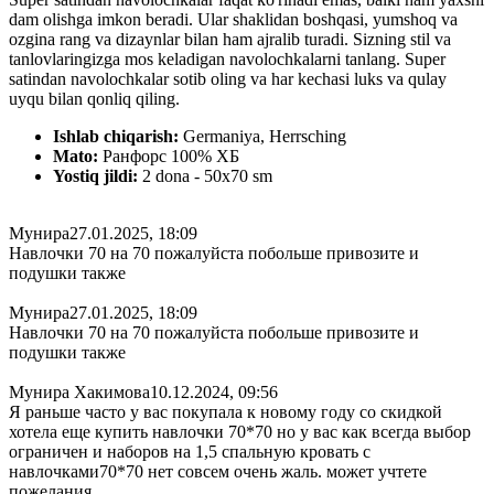
dam olishga imkon beradi. Ular shaklidan boshqasi, yumshoq va
ozgina rang va dizaynlar bilan ham ajralib turadi. Sizning stil va
tanlovlaringizga mos keladigan navolochkalarni tanlang. Super
satindan navolochkalar sotib oling va har kechasi luks va qulay
uyqu bilan qonliq qiling.
Ishlab chiqarish:
Germaniya, Herrsching
Mato:
Ранфорс 100% ХБ
Yostiq jildi:
2 dona - 50x70 sm
Мунира
27.01.2025, 18:09
Навлочки 70 на 70 пожалуйста побольше привозите и
подушки также
Мунира
27.01.2025, 18:09
Навлочки 70 на 70 пожалуйста побольше привозите и
подушки также
Мунира Хакимова
10.12.2024, 09:56
Я раньше часто у вас покупала к новому году со скидкой
хотела еще купить навлочки 70*70 но у вас как всегда выбор
ограничен и наборов на 1,5 спальную кровать с
навлочками70*70 нет совсем очень жаль. может учтете
пожелания.....