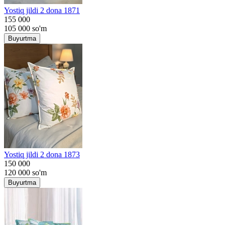
Yostiq jildi 2 dona 1871
155 000
105 000
so'm
Buyurtma
Yostiq jildi 2 dona 1873
150 000
120 000
so'm
Buyurtma