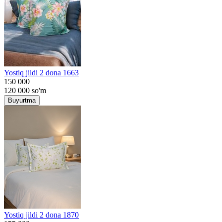
Yostiq jildi 2 dona 1663
150 000
120 000
so'm
Buyurtma
Yostiq jildi 2 dona 1870