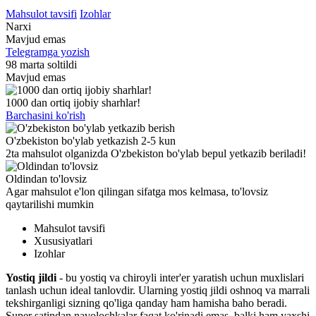
Mahsulot tavsifi
Izohlar
Narxi
Mavjud emas
Telegramga yozish
98 marta soltildi
Mavjud emas
1000 dan ortiq ijobiy sharhlar!
Barchasini ko'rish
O'zbekiston bo'ylab yetkazish 2-5 kun
2ta mahsulot olganizda O'zbekiston bo'ylab bepul yetkazib beriladi!
Oldindan to'lovsiz
Agar mahsulot e'lon qilingan sifatga mos kelmasa, to'lovsiz
qaytarilishi mumkin
Mahsulot tavsifi
Xususiyatlari
Izohlar
Yostiq jildi
- bu yostiq va chiroyli inter'er yaratish uchun muxlislari
tanlash uchun ideal tanlovdir. Ularning yostiq jildi oshnoq va marrali
tekshirganligi sizning qo'liga qanday ham hamisha baho beradi.
Super satindan navolochkalar faqat ko'rinadi emas, balki ham yaxshi