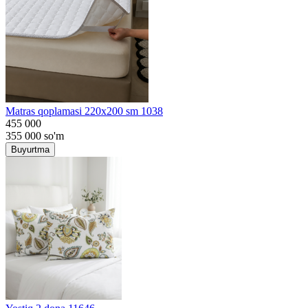
Matras qoplamasi 220x200 sm 1038
455 000
355 000
so'm
Buyurtma