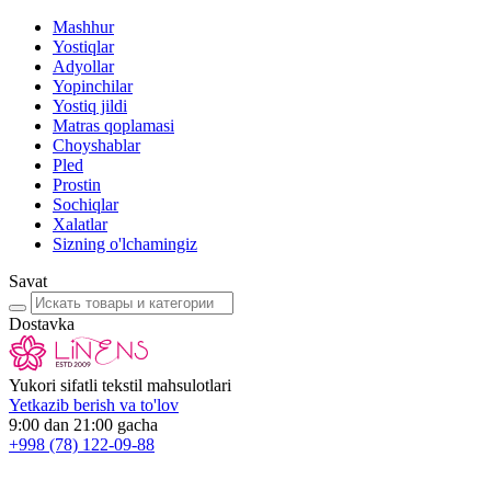
Mashhur
Yostiqlar
Adyollar
Yopinchilar
Yostiq jildi
Matras qoplamasi
Choyshablar
Pled
Prostin
Sochiqlar
Xalatlar
Sizning o'lchamingiz
Savat
Dostavka
Yukori sifatli tekstil mahsulotlari
Yetkazib berish va to'lov
9:00 dan 21:00 gacha
+998
(78) 122-09-88