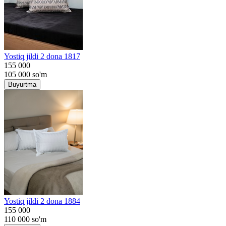
Yostiq jildi 2 dona 1817
155 000
105 000
so'm
Buyurtma
Yostiq jildi 2 dona 1884
155 000
110 000
so'm