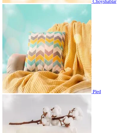
Choyshablar
Pled