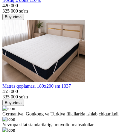
Yostiq 2 dona 11646
420 000
325 000
so'm
Buyurtma
Matras qoplamasi 180x200 sm 1037
455 000
335 000
so'm
Buyurtma
Germaniya, Gonkong va Turkiya filiallarida ishlab chiqariladi
Yevropa sifat standartlariga muvofiq mahsulotlar