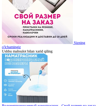
Sizning
o'lchamingiz
Ushbu mahsulot bilan xarid qiling
Водонепроницаемый наматрасник - Свой размер на заказ