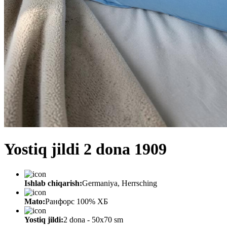
Yostiq jildi 2 dona 1909
Ishlab chiqarish:
Germaniya, Herrsching
Mato:
Ранфорс 100% ХБ
Yostiq jildi:
2 dona - 50x70 sm