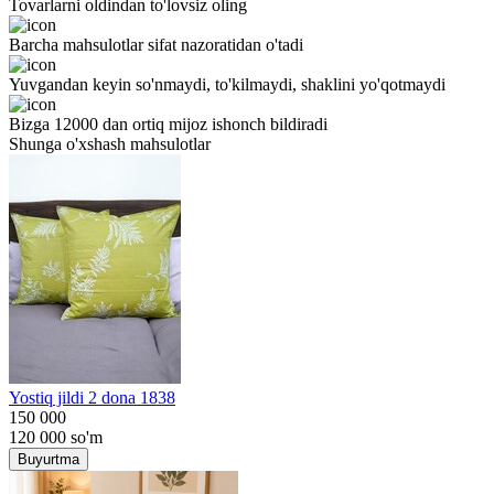
Tovarlarni oldindan to'lovsiz oling
Barcha mahsulotlar sifat nazoratidan o'tadi
Yuvgandan keyin so'nmaydi, to'kilmaydi, shaklini yo'qotmaydi
Bizga 12000 dan ortiq mijoz ishonch bildiradi
Shunga o'xshash mahsulotlar
Yostiq jildi 2 dona 1838
150 000
120 000
so'm
Buyurtma