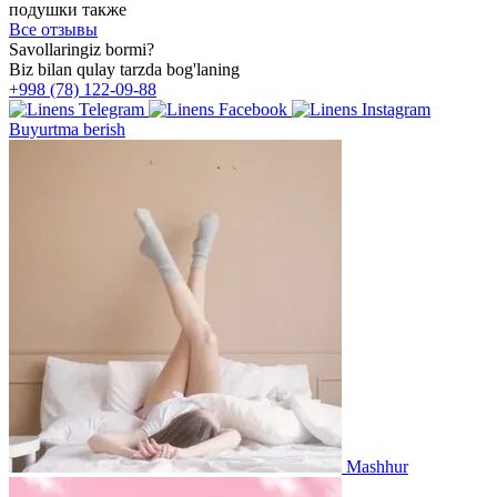
подушки также
Все отзывы
Savollaringiz bormi?
Biz bilan qulay tarzda bog'laning
+998 (78) 122-09-88
Buyurtma berish
Mashhur