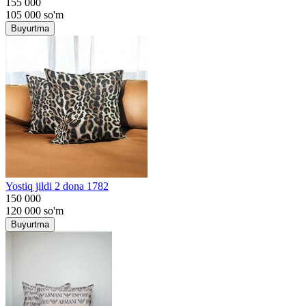
155 000
105 000
so'm
Buyurtma
Yostiq jildi 2 dona 1782
150 000
120 000
so'm
Buyurtma