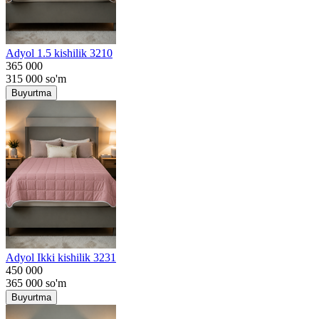
Adyol 1.5 kishilik 3210
365 000
315 000
so'm
Buyurtma
Adyol Ikki kishilik 3231
450 000
365 000
so'm
Buyurtma