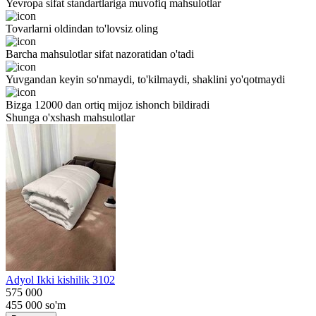
Yevropa sifat standartlariga muvofiq mahsulotlar
Tovarlarni oldindan to'lovsiz oling
Barcha mahsulotlar sifat nazoratidan o'tadi
Yuvgandan keyin so'nmaydi, to'kilmaydi, shaklini yo'qotmaydi
Bizga 12000 dan ortiq mijoz ishonch bildiradi
Shunga o'xshash mahsulotlar
Adyol Ikki kishilik 3102
575 000
455 000
so'm