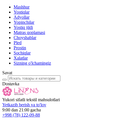
Mashhur
Yostiqlar
Adyollar
Yopinchilar
Yostiq jildi
Matras qoplamasi
Choyshablar
Pled
Prostin
Sochiqlar
Xalatlar
Sizning o'lchamingiz
Savat
Dostavka
Yukori sifatli tekstil mahsulotlari
Yetkazib berish va to'lov
9:00 dan 21:00 gacha
+998
(78) 122-09-88