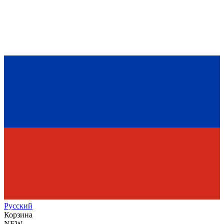
Рус
ский
Корзина
NEW