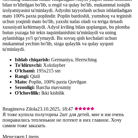
bilan to'ldirilgan bo'lib, u engil va qulay bo'lib, mukammal issiqlik
izolyatsiyasini ta'minlaydi. Adyolni tayyorlash uchun ishlatiladigan
mato 100% paxta poplindir. Poplin bardoshli, yumshoq va teginish
uchun yoqimli mato bo'lib, yaxshi nafas oladi va teriga tirnash
xususiyati keltirmaydi. Adyol kviling bilan qoplangan, bu plomba
butun yuzaga bir tekis taqsimlanishini ta'minlaydi va uning
aylanishiga yo'l qo'ymaydi. Bu sovuq qish kechalari uchun
mukammal yechim bo'lib, sizga qulaylik va qulay uyquni
ta'minlaydi.
Ishlab chiqarish:
Germaniya, Herrsching
To'ldiruvchi:
Xolofayber
O'lchami:
195х215 sm
Rangi:
Qizil
Mato:
Poplin, 100% paxta Qovilgan
Sezonligi:
Barcha mavsumiy
O'lchovlilik:
Ikki kishilik
Ibragimova Zilola
23.10.2025, 18:47
Я тоже купила полуторны 2шт для детей, мне и им очень
понравились тепленькие не потеют в них главное. Хочу
самим тоже заказать
Менеджер Linens