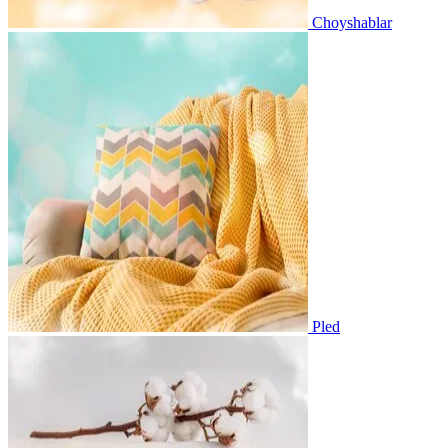
Choyshablar
Pled