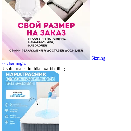
Sizning
o'lchamingiz
Ushbu mahsulot bilan xarid qiling