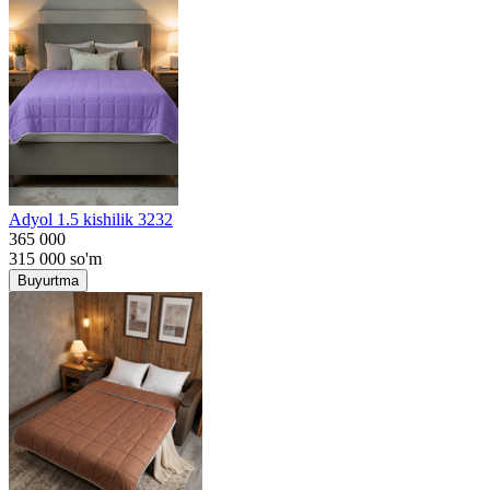
Adyol 1.5 kishilik 3232
365 000
315 000
so'm
Buyurtma