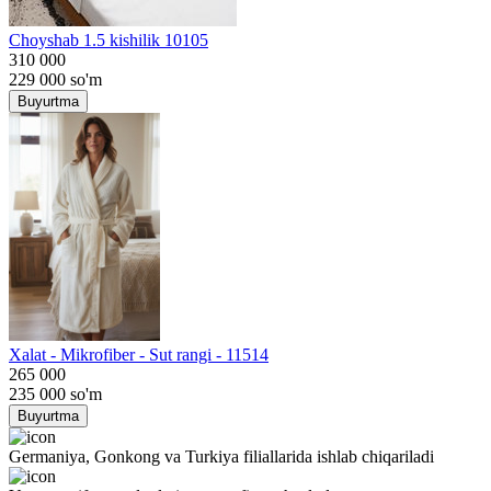
Choyshab 1.5 kishilik 10105
310 000
229 000
so'm
Buyurtma
Хalat - Mikrofiber - Sut rangi - 11514
265 000
235 000
so'm
Buyurtma
Germaniya, Gonkong va Turkiya filiallarida ishlab chiqariladi