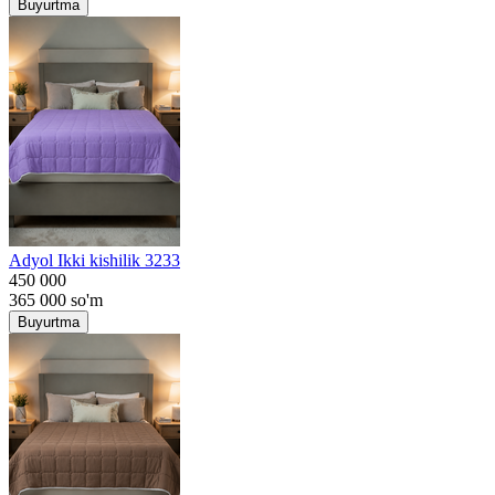
Buyurtma
Adyol Ikki kishilik 3233
450 000
365 000
so'm
Buyurtma