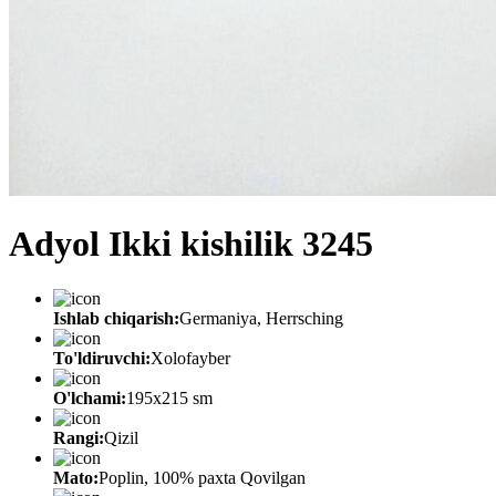
Adyol Ikki kishilik 3245
Ishlab chiqarish:
Germaniya, Herrsching
To'ldiruvchi:
Xolofayber
O'lchami:
195х215 sm
Rangi:
Qizil
Mato:
Poplin, 100% paxta Qovilgan