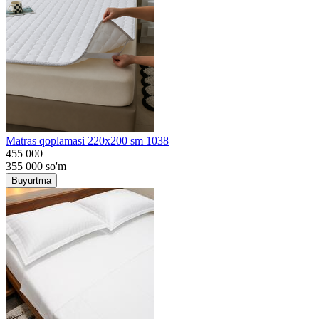
Matras qoplamasi 220x200 sm 1038
455 000
355 000
so'm
Buyurtma