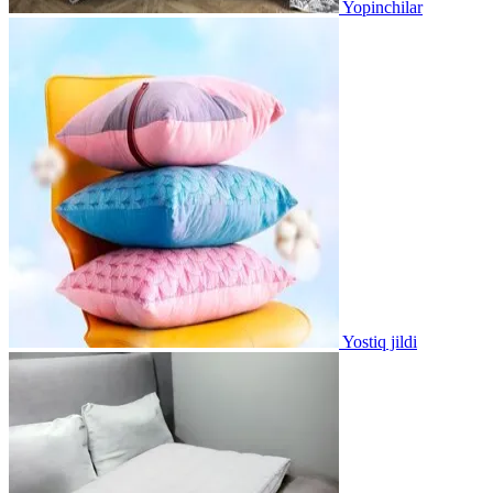
Yopinchilar
Yostiq jildi