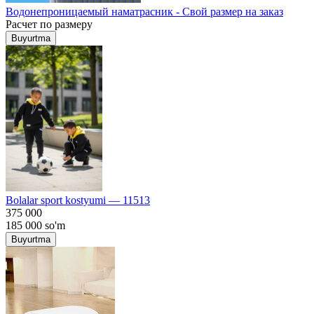
Водонепроницаемый наматрасник - Свой размер на заказ
Расчет по размеру
Buyurtma
Bolalar sport kostyumi — 11513
375 000
185 000
so'm
Buyurtma