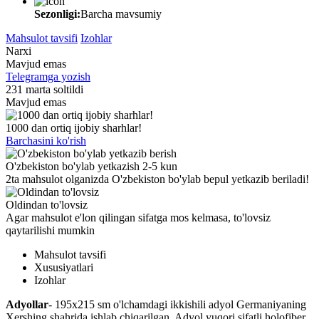
Sezonligi:
Barcha mavsumiy
Mahsulot tavsifi
Izohlar
Narxi
Mavjud emas
Telegramga yozish
231 marta soltildi
Mavjud emas
1000 dan ortiq ijobiy sharhlar!
Barchasini ko'rish
O'zbekiston bo'ylab yetkazish 2-5 kun
2ta mahsulot olganizda O'zbekiston bo'ylab bepul yetkazib beriladi!
Oldindan to'lovsiz
Agar mahsulot e'lon qilingan sifatga mos kelmasa, to'lovsiz
qaytarilishi mumkin
Mahsulot tavsifi
Xususiyatlari
Izohlar
Adyollar
- 195x215 sm o'lchamdagi ikkishili adyol Germaniyaning
Xershing shahrida ishlab chiqarilgan. Adyol yuqori sifatli holofiber