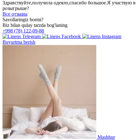
Здравствуйте,получила одеяло,спасибо большое.Я участвую в
розыгрыше?
Все отзывы
Savollaringiz bormi?
Biz bilan qulay tarzda bog'laning
+998 (78) 122-09-88
Buyurtma berish
Mashhur