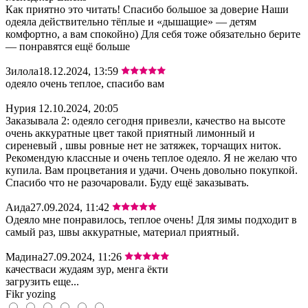
Как приятно это читать! Спасибо большое за доверие Наши
одеяла действительно тёплые и «дышащие» — детям
комфортно, а вам спокойно) Для себя тоже обязательно берите
— понравятся ещё больше
Зилола
18.12.2024, 13:59
одеяло очень теплое, спасибо вам
Нурия
12.10.2024, 20:05
Заказывала 2: одеяло сегодня привезли, качество на высоте
очень аккуратные цвет такой приятный лимонный и
сиреневый , швы ровные нет не затяжек, торчащих ниток.
Рекомендую классные и очень теплое одеяло. Я не желаю что
купила. Вам процветания и удачи. Очень довольно покупкой.
Спасибо что не разочаровали. Буду ещё заказывать.
Аида
27.09.2024, 11:42
Одеяло мне понравилось, теплое очень! Для зимы подходит в
самый раз, швы аккуратные, материал приятный.
Мадина
27.09.2024, 11:26
качестваси жудаям зур, менга ёкти
загрузить еще...
Fikr yozing