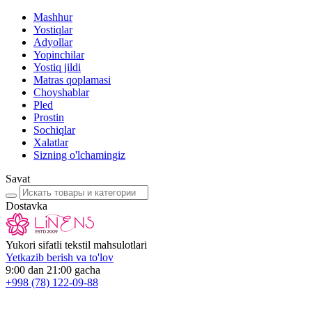
Mashhur
Yostiqlar
Adyollar
Yopinchilar
Yostiq jildi
Matras qoplamasi
Choyshablar
Pled
Prostin
Sochiqlar
Xalatlar
Sizning o'lchamingiz
Savat
Dostavka
Yukori sifatli tekstil mahsulotlari
Yetkazib berish va to'lov
9:00 dan 21:00 gacha
+998
(78) 122-09-88