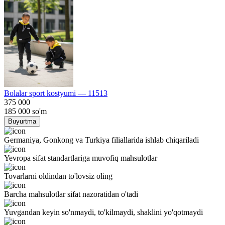
Bolalar sport kostyumi — 11513
375 000
185 000
so'm
Buyurtma
Germaniya, Gonkong va Turkiya filiallarida ishlab chiqariladi
Yevropa sifat standartlariga muvofiq mahsulotlar
Tovarlarni oldindan to'lovsiz oling
Barcha mahsulotlar sifat nazoratidan o'tadi
Yuvgandan keyin so'nmaydi, to'kilmaydi, shaklini yo'qotmaydi