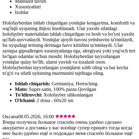
Mahsulot tavsifi
Xususiyatlari
Izohlar
Holofayberdan ishlab chiqarilgan yostiqlar kengaytma, komfortli va
sog'liqli uyquning iltijosi hisoblanadi. Ular yaxshi sifatdagi
holofayber materialidan ishlab chiqarilgan va bosh va bo'yni yaxshi
qo'llab-quvvatlaydi. Yostiqlar ajoyib havosi yetishuvini ta'minlaydi,
bu uyqudagi terining dermaga havo kirishini ta'minlaydi. Ular
ayniqsa gipoallergen xususiyatlarga ega, alergiyasi yoki yog'och teri
bo'lgan odamlar uchun mosdir. Holofayberdan tayyorlangan
yostiqlar qulay bo'lib, ularni yuvish va tozalash oson.
Holofayberdan tayyorlangan yostiqlarni sotib oling va har kecha
to'g'ri va sifatli uykuning mazmunini tajribaga oling.
Ishlab chiqarish:
Germaniya, Herrsching
Mato:
Super-satin, 100% paxta Qovilgan
To'ldiruvchi:
Xolofayber silikonlangan
O'lchami:
2 dona - 60х20 sm
Оксана
08.05.2026, 16:00
Вчера получила большое спасибо очень удобно сделано
аккуратно а доставка у вас вообще супер пришёл тогда когда
мне было удобно ещё и подождал меня спасибо большое ещё
раз