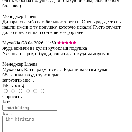
очень удобная подушка, давно такую искала, спасибо вам
большое)
Менеджер Linens
Динара, спасибо вам большое за отзыв Очень рады, что вы
нашли именно ту подушку, которую искали!Пусть служит
долго и делает ваш сон ещё комфортнее
Мухаббат
28.04.2026, 11:50
Жуда ёқимли ва қулай қучоқлаш подушка
Ухлаш анча роҳат бўлди, сифатидан жуда мамнунман
Менеджер Linens
Мухаббат, Катта раҳмат сизга Ёққани ва сизга қулай
бўлганидан жуда хурсандмиз
загрузить еще...
Fikr yozing
Сбросить
Ism:
Izoh: