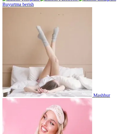
Buyurtma berish
Mashhur