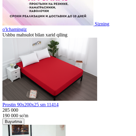
Sizning
o'lchamingiz
Ushbu mahsulot bilan xarid qiling
Prostin 90x200x25 sm 11414
285 000
190 000
so'm
Buyurtma