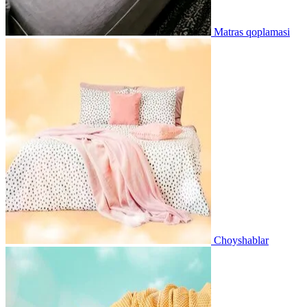
Matras qoplamasi
Choyshablar