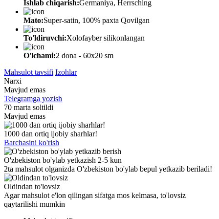
Ishlab chiqarish:
Germaniya, Herrsching
Mato:
Super-satin, 100% paxta Qovilgan
To'ldiruvchi:
Xolofayber silikonlangan
O'lchami:
2 dona - 60х20 sm
Mahsulot tavsifi
Izohlar
Narxi
Mavjud emas
Telegramga yozish
70 marta soltildi
Mavjud emas
1000 dan ortiq ijobiy sharhlar!
Barchasini ko'rish
O'zbekiston bo'ylab yetkazish 2-5 kun
2ta mahsulot olganizda O'zbekiston bo'ylab bepul yetkazib beriladi!
Oldindan to'lovsiz
Agar mahsulot e'lon qilingan sifatga mos kelmasa, to'lovsiz
qaytarilishi mumkin