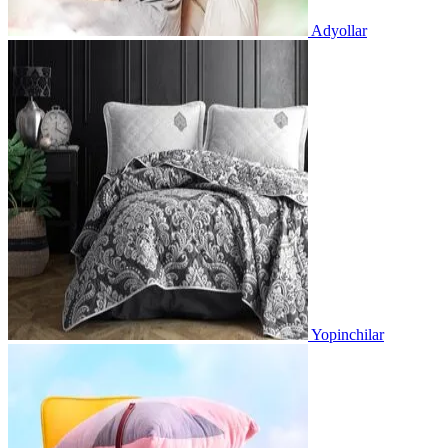
Adyollar
Yopinchilar