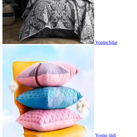
Yopinchilar
Yostiq jildi