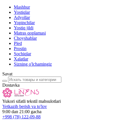
Mashhur
Yostiqlar
Adyollar
Yopinchilar
Yostiq jildi
Matras qoplamasi
Choyshablar
Pled
Prostin
Sochiqlar
Xalatlar
Sizning o'lchamingiz
Savat
Dostavka
Yukori sifatli tekstil mahsulotlari
Yetkazib berish va to'lov
9:00 dan 21:00 gacha
+998
(78) 122-09-88