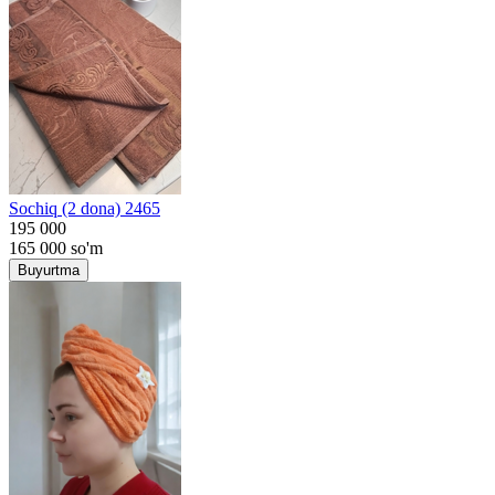
Sochiq (2 dona) 2465
195 000
165 000
so'm
Buyurtma