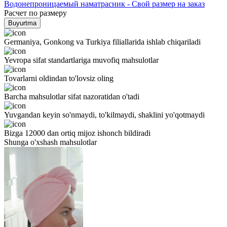
Водонепроницаемый наматрасник - Свой размер на заказ
Расчет по размеру
Buyurtma
Germaniya, Gonkong va Turkiya filiallarida ishlab chiqariladi
Yevropa sifat standartlariga muvofiq mahsulotlar
Tovarlarni oldindan to'lovsiz oling
Barcha mahsulotlar sifat nazoratidan o'tadi
Yuvgandan keyin so'nmaydi, to'kilmaydi, shaklini yo'qotmaydi
Bizga 12000 dan ortiq mijoz ishonch bildiradi
Shunga o'xshash mahsulotlar