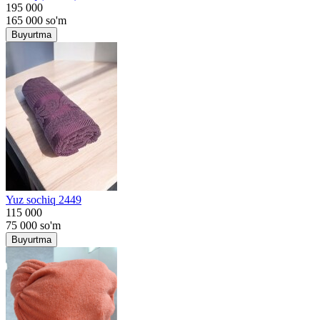
195 000
165 000
so'm
Buyurtma
Yuz sochiq 2449
115 000
75 000
so'm
Buyurtma