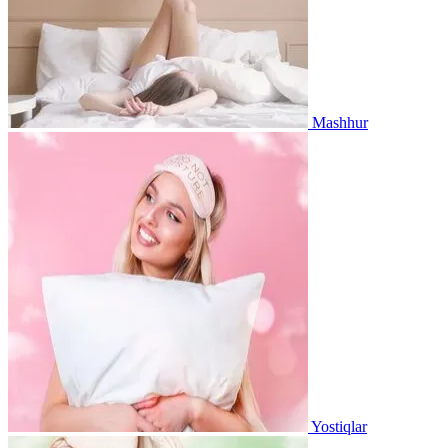
Mashhur
Yostiqlar