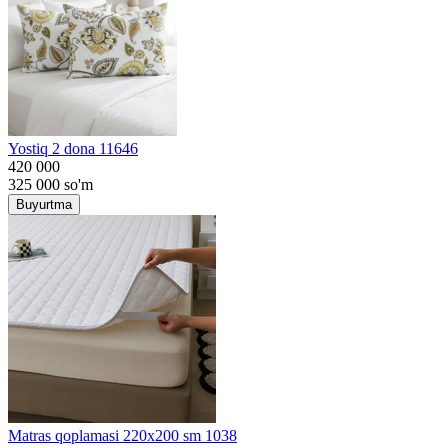
Yostiq 2 dona 11646
420 000
325 000
so'm
Buyurtma
Matras qoplamasi 220x200 sm 1038