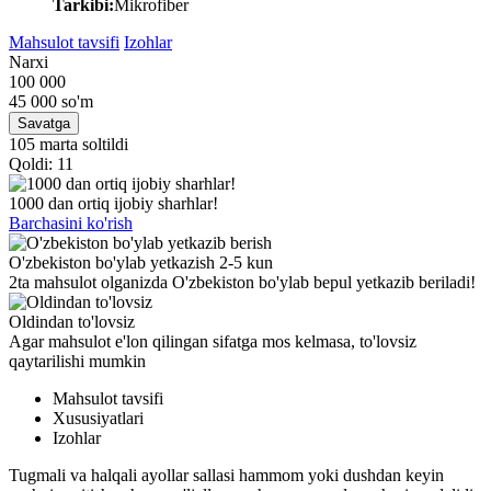
Tarkibi:
Mikrofiber
Mahsulot tavsifi
Izohlar
Narxi
100 000
45 000
so'm
Savatga
105 marta soltildi
Qoldi: 11
1000 dan ortiq ijobiy sharhlar!
Barchasini ko'rish
O'zbekiston bo'ylab yetkazish 2-5 kun
2ta mahsulot olganizda O'zbekiston bo'ylab bepul yetkazib beriladi!
Oldindan to'lovsiz
Agar mahsulot e'lon qilingan sifatga mos kelmasa, to'lovsiz
qaytarilishi mumkin
Mahsulot tavsifi
Xususiyatlari
Izohlar
Tugmali va halqali ayollar sallasi hammom yoki dushdan keyin