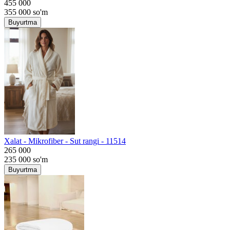
455 000
355 000
so'm
Buyurtma
Хalat - Mikrofiber - Sut rangi - 11514
265 000
235 000
so'm
Buyurtma