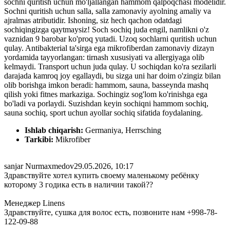
sochni quritish uchun mo'ljallangan hammom qalpoqchasi modelidir.
Sochni quritish uchun salla, salla zamonaviy ayolning amaliy va
ajralmas atributidir. Ishoning, siz hech qachon odatdagi
sochiqingizga qaytmaysiz! Soch sochiq juda engil, namlikni o'z
vaznidan 9 barobar ko'proq yutadi. Uzoq sochlarni quritish uchun
qulay. Antibakterial ta'sirga ega mikrofiberdan zamonaviy dizayn
yordamida tayyorlangan: tirnash xususiyati va allergiyaga olib
kelmaydi. Transport uchun juda qulay. U sochiqdan ko'ra sezilarli
darajada kamroq joy egallaydi, bu sizga uni har doim o'zingiz bilan
olib borishga imkon beradi: hammom, sauna, basseynda mashq
qilish yoki fitnes markaziga. Sochingiz sog'lom ko'rinishga ega
bo'ladi va porlaydi. Suzishdan keyin sochiqni hammom sochiq,
sauna sochiq, sport uchun ayollar sochiq sifatida foydalaning.
Ishlab chiqarish:
Germaniya, Herrsching
Tarkibi:
Mikrofiber
sanjar Nurmaxmedov
29.05.2026, 10:17
Здравствуйте хотел купить своему маленькому ребёнку
которому 3 годика есть в наличии такой??
Менеджер Linens
Здравствуйте, сушка для волос есть, позвоните нам +998-78-
122-09-88