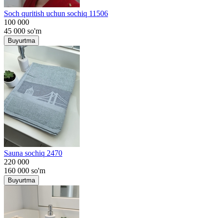
Soch quritish uchun sochiq 11506
100 000
45 000
so'm
Buyurtma
Sauna sochiq 2470
220 000
160 000
so'm
Buyurtma