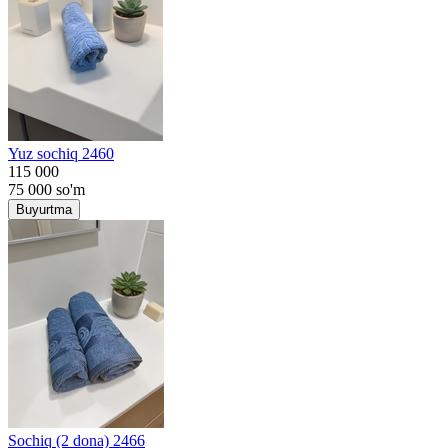
Yuz sochiq 2460
115 000
75 000
so'm
Buyurtma
Sochiq (2 dona) 2466