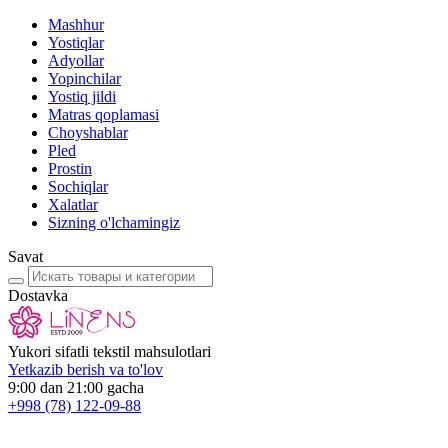
Mashhur
Yostiqlar
Adyollar
Yopinchilar
Yostiq jildi
Matras qoplamasi
Choyshablar
Pled
Prostin
Sochiqlar
Xalatlar
Sizning o'lchamingiz
Savat
Dostavka
Yukori sifatli tekstil mahsulotlari
Yetkazib berish va to'lov
9:00 dan 21:00 gacha
+998
(78) 122-09-88