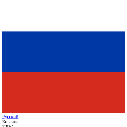
Рус
ский
Корзина
NEW