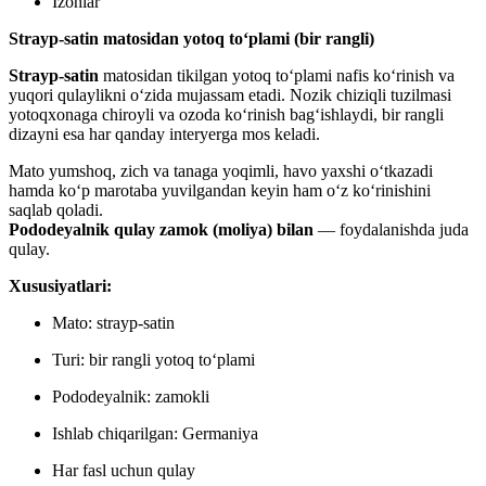
Izohlar
Strayp-satin matosidan yotoq to‘plami (bir rangli)
Strayp-satin
matosidan tikilgan yotoq to‘plami nafis ko‘rinish va
yuqori qulaylikni o‘zida mujassam etadi. Nozik chiziqli tuzilmasi
yotoqxonaga chiroyli va ozoda ko‘rinish bag‘ishlaydi, bir rangli
dizayni esa har qanday interyerga mos keladi.
Mato yumshoq, zich va tanaga yoqimli, havo yaxshi o‘tkazadi
hamda ko‘p marotaba yuvilgandan keyin ham o‘z ko‘rinishini
saqlab qoladi.
Pododeyalnik qulay zamok (moliya) bilan
— foydalanishda juda
qulay.
Xususiyatlari:
Mato: strayp-satin
Turi: bir rangli yotoq to‘plami
Pododeyalnik: zamokli
Ishlab chiqarilgan: Germaniya
Har fasl uchun qulay