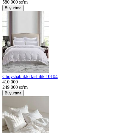
580 000
so'm
Buyurtma
Choyshab ikki kishilik 10104
410 000
249 000
so'm
Buyurtma