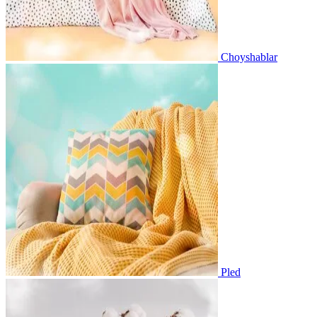
Choyshablar
Pled