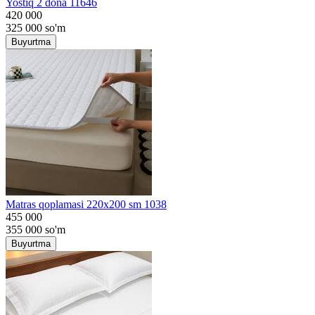
Yostiq 2 dona 11646
420 000
325 000
so'm
Buyurtma
Matras qoplamasi 220x200 sm 1038
455 000
355 000
so'm
Buyurtma