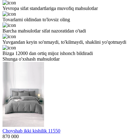
Yevropa sifat standartlariga muvofiq mahsulotlar
Tovarlarni oldindan to'lovsiz oling
Barcha mahsulotlar sifat nazoratidan o'tadi
Yuvgandan keyin so'nmaydi, to'kilmaydi, shaklini yo'qotmaydi
Bizga 12000 dan ortiq mijoz ishonch bildiradi
Shunga o'xshash mahsulotlar
Choyshab ikki kishilik 11550
870 000