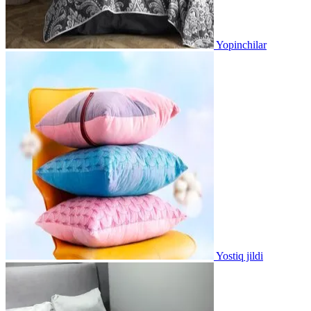
Yopinchilar
Yostiq jildi