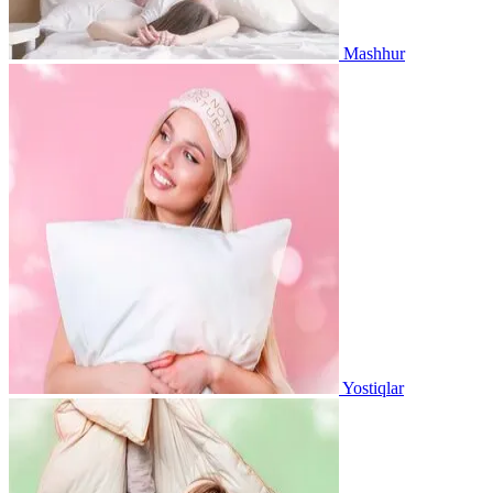
Mashhur
Yostiqlar