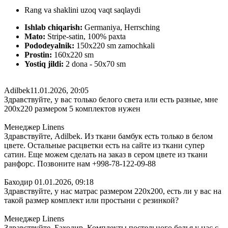
Rang va shaklini uzoq vaqt saqlaydi
Ishlab chiqarish:
Germaniya, Herrsching
Mato:
Stripe-satin, 100% paxta
Pododeyalnik:
150х220 sm zamochkali
Prostin:
160х220 sm
Yostiq jildi:
2 dona - 50x70 sm
Adilbek
11.01.2026, 20:05
Здравствуйте, у вас только белого света или есть разные, мне
200х220 размером 5 комплектов нужен
Менеджер Linens
Здравствуйте, Adilbek. Из ткани бамбук есть только в белом
цвете. Остальные расцветки есть на сайте из ткани супер
сатин. Еще можем сделать на заказ в сером цвете из ткани
ранфорс. Позвоните нам +998-78-122-09-88
Баходир
01.01.2026, 09:18
Здравствуйте, у нас матрас размером 220х200, есть ли у вас на
такой размер комплект или простыни с резинкой?
Менеджер Linens
Здравствуйте, Баходир. Комплекты постельного белья у нас с