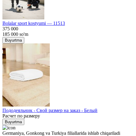
Bolalar sport kostyumi — 11513
375 000
185 000
so'm
Buyurtma
Пододеяльник - Свой размер на заказ - Белый
Расчет по размеру
Buyurtma
Germaniya, Gonkong va Turkiya filiallarida ishlab chiqariladi