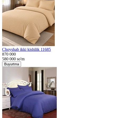
Choyshab ikki kishilik 11685
870 000
580 000
so'm
Buyurtma