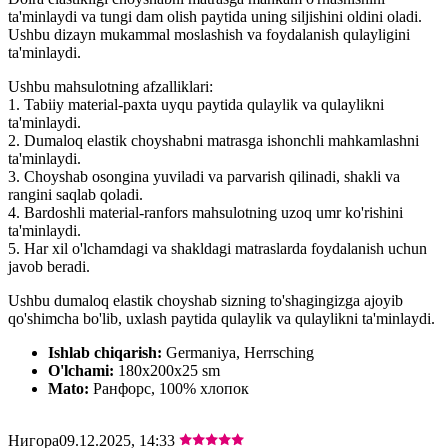
ta'minlaydi va tungi dam olish paytida uning siljishini oldini oladi.
Ushbu dizayn mukammal moslashish va foydalanish qulayligini
ta'minlaydi.
Ushbu mahsulotning afzalliklari:
1. Tabiiy material-paxta uyqu paytida qulaylik va qulaylikni
ta'minlaydi.
2. Dumaloq elastik choyshabni matrasga ishonchli mahkamlashni
ta'minlaydi.
3. Choyshab osongina yuviladi va parvarish qilinadi, shakli va
rangini saqlab qoladi.
4. Bardoshli material-ranfors mahsulotning uzoq umr ko'rishini
ta'minlaydi.
5. Har xil o'lchamdagi va shakldagi matraslarda foydalanish uchun
javob beradi.
Ushbu dumaloq elastik choyshab sizning to'shagingizga ajoyib
qo'shimcha bo'lib, uxlash paytida qulaylik va qulaylikni ta'minlaydi.
Ishlab chiqarish:
Germaniya, Herrsching
O'lchami:
180x200x25 sm
Mato:
Ранфорс, 100% хлопок
Нигора
09.12.2025, 14:33