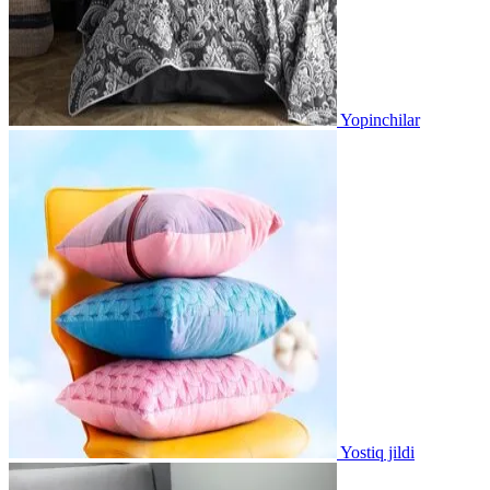
Yopinchilar
Yostiq jildi