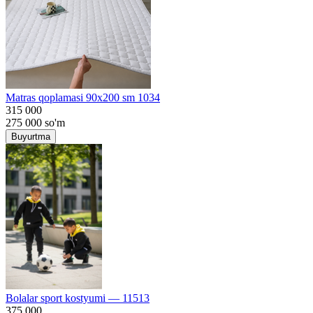
Matras qoplamasi 90x200 sm 1034
315 000
275 000
so'm
Buyurtma
Bolalar sport kostyumi — 11513
375 000