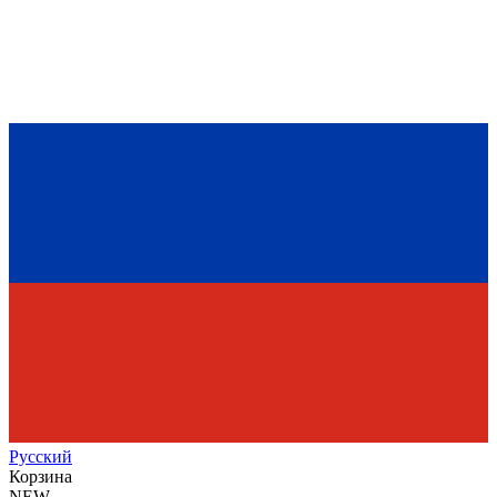
Рус
ский
Корзина
NEW