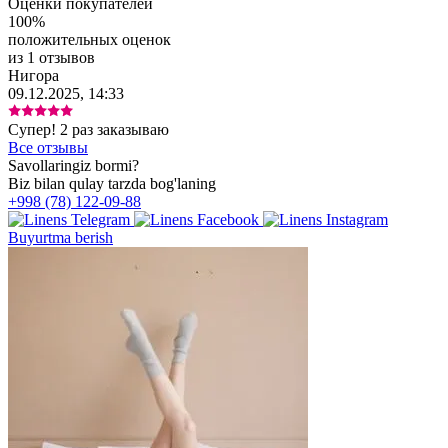
Оценки покупателей
100%
положительных оценок
из 1 отзывов
Нигора
09.12.2025, 14:33
Супер! 2 раз заказываю
Все отзывы
Savollaringiz bormi?
Biz bilan qulay tarzda bog'laning
+998 (78) 122-09-88
Buyurtma berish