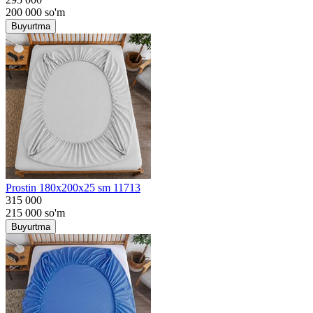
200 000
so'm
Buyurtma
Prostin 180x200x25 sm 11713
315 000
215 000
so'm
Buyurtma