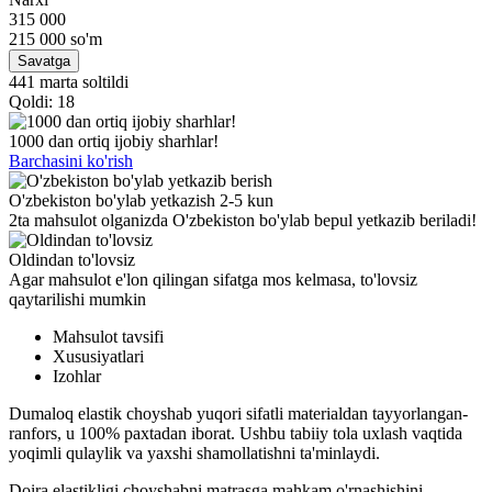
315 000
215 000
so'm
Savatga
441 marta soltildi
Qoldi: 18
1000 dan ortiq ijobiy sharhlar!
Barchasini ko'rish
O'zbekiston bo'ylab yetkazish 2-5 kun
2ta mahsulot olganizda O'zbekiston bo'ylab bepul yetkazib beriladi!
Oldindan to'lovsiz
Agar mahsulot e'lon qilingan sifatga mos kelmasa, to'lovsiz
qaytarilishi mumkin
Mahsulot tavsifi
Xususiyatlari
Izohlar
Dumaloq elastik choyshab yuqori sifatli materialdan tayyorlangan-
ranfors, u 100% paxtadan iborat. Ushbu tabiiy tola uxlash vaqtida
yoqimli qulaylik va yaxshi shamollatishni ta'minlaydi.
Doira elastikligi choyshabni matrasga mahkam o'rnashishini