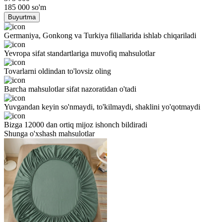
185 000
so'm
Buyurtma
Germaniya, Gonkong va Turkiya filiallarida ishlab chiqariladi
Yevropa sifat standartlariga muvofiq mahsulotlar
Tovarlarni oldindan to'lovsiz oling
Barcha mahsulotlar sifat nazoratidan o'tadi
Yuvgandan keyin so'nmaydi, to'kilmaydi, shaklini yo'qotmaydi
Bizga 12000 dan ortiq mijoz ishonch bildiradi
Shunga o'xshash mahsulotlar