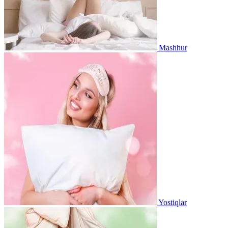
Mashhur
Yostiqlar