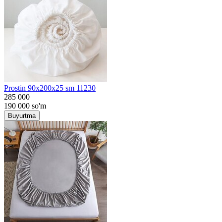
Prostin 90x200x25 sm 11230
285 000
190 000
so'm
Buyurtma