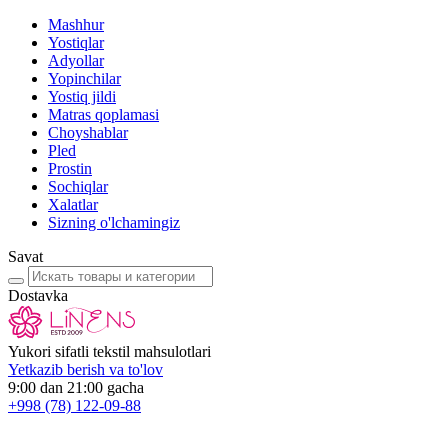
Mashhur
Yostiqlar
Adyollar
Yopinchilar
Yostiq jildi
Matras qoplamasi
Choyshablar
Pled
Prostin
Sochiqlar
Xalatlar
Sizning o'lchamingiz
Savat
Dostavka
Yukori sifatli tekstil mahsulotlari
Yetkazib berish va to'lov
9:00 dan 21:00 gacha
+998
(78) 122-09-88