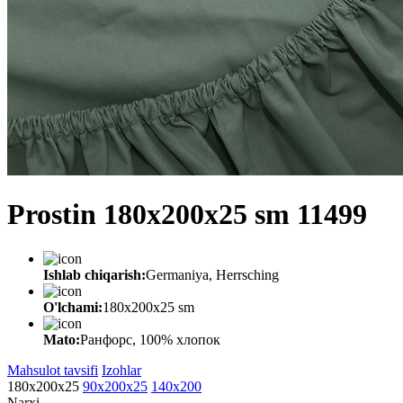
Prostin 180x200x25 sm 11499
Ishlab chiqarish:
Germaniya, Herrsching
O'lchami:
180x200x25 sm
Mato:
Ранфорс, 100% хлопок
Mahsulot tavsifi
Izohlar
180x200х25
90x200x25
140x200
Narxi