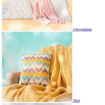
Choyshablar
Pled