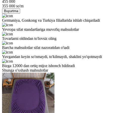
455 000
355 000
so'm
Buyurtma
Germaniya, Gonkong va Turkiya filiallarida ishlab chiqariladi
Yevropa sifat standartlariga muvofiq mahsulotlar
Tovarlarni oldindan to'lovsiz oling
Barcha mahsulotlar sifat nazoratidan o'tadi
Yuvgandan keyin so'nmaydi, to'kilmaydi, shaklini yo'qotmaydi
Bizga 12000 dan ortiq mijoz ishonch bildiradi
Shunga o'xshash mahsulotlar