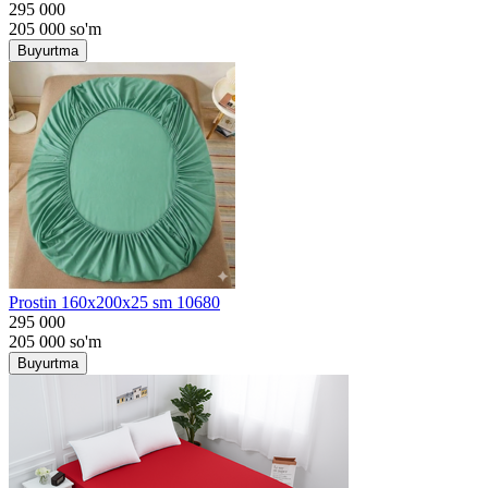
295 000
205 000
so'm
Buyurtma
Prostin 160x200x25 sm 10680
295 000
205 000
so'm
Buyurtma