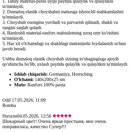
1. Tabiiy material-paxta uyqu paytida qulaylik va qulaylikni
ta'minlaydi.
2. Dumaloq elastik choyshabni matrasga ishonchli mahkamlashni
ta'minlaydi.
3. Choyshab osongina yuviladi va parvarish qilinadi, shakli va
rangini saqlab qoladi.
4. Bardoshli material-ranfors mahsulotning uzoq umr ko'rishini
ta'minlaydi.
5. Har xil o'lchamdagi va shakldagi matraslarda foydalanish uchun
javob beradi.
Ushbu dumaloq elastik choyshab sizning to'shagingizga ajoyib
qo'shimcha bo'lib, uxlash paytida qulaylik va qulaylikni ta'minlaydi.
Ishlab chiqarish:
Germaniya, Herrsching
O'lchami:
140x200x25 sm
Mato:
Ranfors 100% paxta
Odil
17.05.2026, 11:09
Bomba
Натали
04.05.2026, 12:56
Шикарный цвет! Очень яркая простыня, мне очень
понравилась, качество Супер!!!