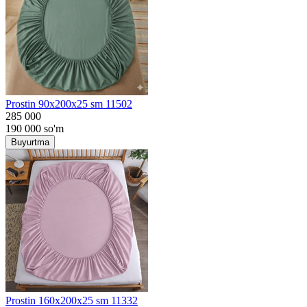
Prostin 90x200x25 sm 11502
285 000
190 000
so'm
Buyurtma
Prostin 160x200x25 sm 11332