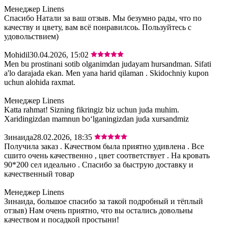
Менеджер Linens
Спасибо Натали за ваш отзыв. Мы безумно рады, что по
качеству и цвету, вам всё понравилсоь. Пользуйтесь с
удовольствием)
Mohidil
30.04.2026, 15:02
Men bu prostinani sotib olganimdan judayam hursandman. Sifati
a'lo darajada ekan. Men yana harid qilaman . Skidochniy kupon
uchun alohida raxmat.
Менеджер Linens
Katta rahmat! Sizning fikringiz biz uchun juda muhim.
Xaridingizdan mamnun bo‘lganingizdan juda xursandmiz
Зинаида
28.02.2026, 18:35
Получила заказ . Качеством была приятно удивлена . Все
сшито очень качественно , цвет соответствует . На кровать
90*200 сел идеально . Спасибо за быструю доставку и
качественный товар
Менеджер Linens
Зинаида, большое спасибо за такой подробный и тёплый
отзыв) Нам очень приятно, что вы остались довольны
качеством и посадкой простыни!