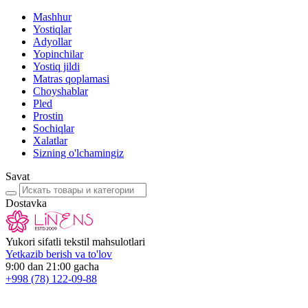
Mashhur
Yostiqlar
Adyollar
Yopinchilar
Yostiq jildi
Matras qoplamasi
Choyshablar
Pled
Prostin
Sochiqlar
Xalatlar
Sizning o'lchamingiz
Savat
Dostavka
Yukori sifatli tekstil mahsulotlari
Yetkazib berish va to'lov
9:00 dan 21:00 gacha
+998
(78) 122-09-88