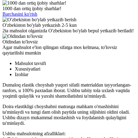
1000 dan ortiq ijobiy sharhlar!
Barchasini ko'rish
O'zbekiston bo'ylab yetkazish 2-5 kun
2ta mahsulot olganizda O'zbekiston bo'ylab bepul yetkazib beriladi!
Oldindan to'lovsiz
Agar mahsulot e'lon qilingan sifatga mos kelmasa, to'lovsiz
qaytarilishi mumkin
Mahsulot tavsifi
Xususiyatlari
Izohlar
Dumaloq elastik choyshab yuqori sifatli materialdan tayyorlangan-
ranfors, u 100% paxtadan iborat. Ushbu tabiiy tola uxlash vaqtida
yoqimli qulaylik va yaxshi shamollatishni ta'minlaydi.
Doira elastikligi choyshabni matrasga mahkam o'rnashishini
ta'minlaydi va tungi dam olish paytida uning siljishini oldini oladi.
Ushbu dizayn mukammal moslashish va foydalanish qulayligini
ta'minlaydi.
Ushbu mahsulotning afzalliklari: