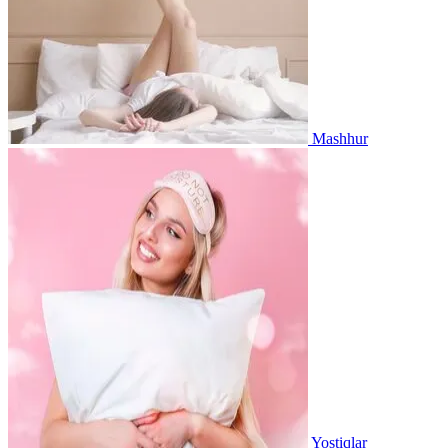
Mashhur
Yostiqlar