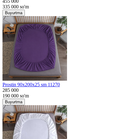
455 000
335 000
so'm
Buyurtma
Prostin 90x200x25 sm 11270
285 000
190 000
so'm
Buyurtma