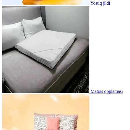
Yostiq jildi
Matras qoplamasi