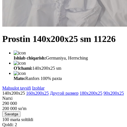
Prostin 140x200x25 sm 11226
Ishlab chiqarish:
Germaniya, Herrsching
O'lchami:
140x200x25 sm
Mato:
Ranfors 100% paxta
Mahsulot tavsifi
Izohlar
140x200x25
160x200x25
Другой размер
180x200x25
90x200x25
Narxi
290 000
200 000
so'm
Savatga
100 marta soltildi
Qoldi: 2