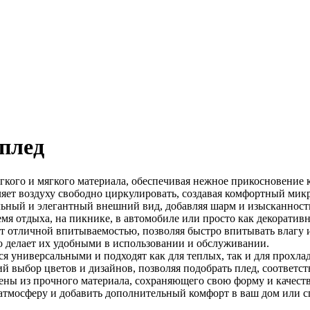
плед
гкого и мягкого материала, обеспечивая нежное прикосновение к
яет воздуху свободно циркулировать, создавая комфортный мик
ный и элегантный внешний вид, добавляя шарм и изысканность
мя отдыха, на пикнике, в автомобиле или просто как декоратив
 отличной впитываемостью, позволяя быстро впитывать влагу и
то делает их удобными в использовании и обслуживании.
я универсальными и подходят как для теплых, так и для прохла
й выбор цветов и дизайнов, позволяя подобрать плед, соответ
ены из прочного материала, сохраняющего свою форму и качеств
атмосферу и добавить дополнительный комфорт в ваш дом или с