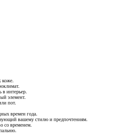
 коже.
роклимат.
 в интерьер.
ный элемент.
ли пот.
дных времен года.
ствующий вашему стилю и предпочтениям.
о со временем.
пальню.