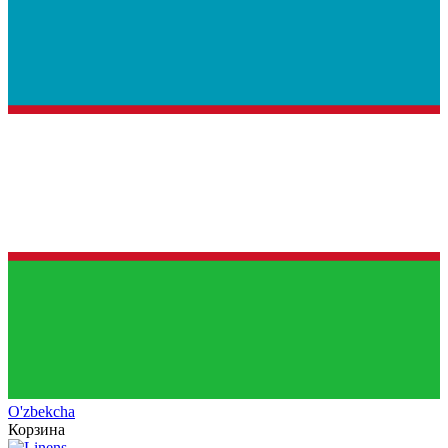
O'zb
ekcha
Корзина