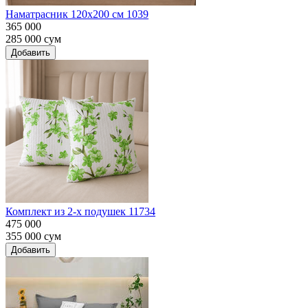
Наматрасник 120х200 см 1039
365 000
285 000
сум
Добавить
Комплект из 2-х подушек 11734
475 000
355 000
сум
Добавить