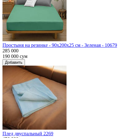
Простыня на резинке - 90x200x25 cм - Зеленая - 10679
285 000
190 000
сум
Добавить
Плед двуспальный 2269