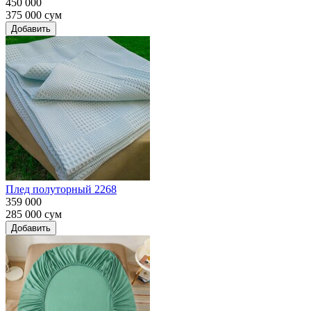
450 000
375 000
сум
Добавить
Плед полуторный 2268
359 000
285 000
сум
Добавить