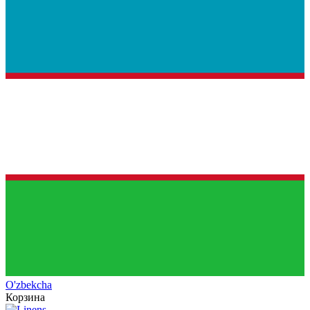
O'zb
ekcha
Корзина