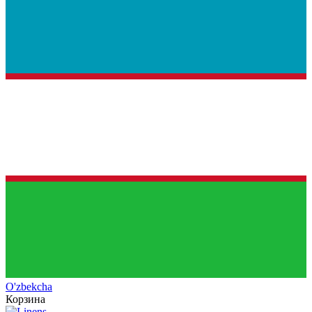
O'zb
ekcha
Корзина