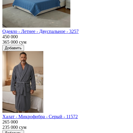
Одеяло - Летнее - Двуспальное - 3257
450 000
365 000
сум
Добавить
Халат - Микрофибра - Серый - 11572
265 000
235 000
сум