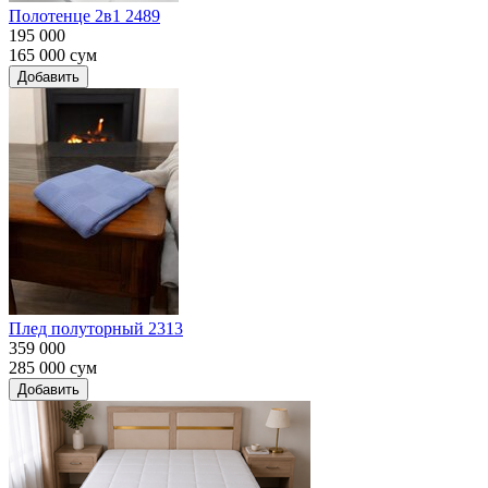
Полотенце 2в1 2489
195 000
165 000
сум
Добавить
Плед полуторный 2313
359 000
285 000
сум
Добавить