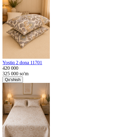
Yostiq 2 dona 11701
420 000
325 000
so'm
Qo‘shish