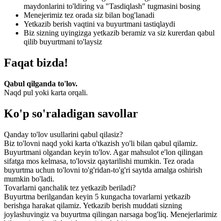
maydonlarini to'ldiring va "Tasdiqlash" tugmasini bosing
Menejerimiz tez orada siz bilan bog'lanadi
Yetkazib berish vaqtini va buyurtmani tastiqlaydi
Biz sizning uyingizga yetkazib beramiz va siz kurerdan qabul
qilib buyurtmani to'laysiz
Faqat bizda!
Qabul qilganda to'lov.
Naqd pul yoki karta orqali.
Ko'p so'raladigan savollar
Qanday to'lov usullarini qabul qilasiz?
Biz to'lovni naqd yoki karta o'tkazish yo'li bilan qabul qilamiz.
Buyurtmani olgandan keyin to'lov. Agar mahsulot e'lon qilingan
sifatga mos kelmasa, to'lovsiz qaytarilishi mumkin. Tez orada
buyurtma uchun to'lovni to'g'ridan-to'g'ri saytda amalga oshirish
mumkin bo'ladi.
Tovarlarni qanchalik tez yetkazib beriladi?
Buyurtma berilgandan keyin 5 kungacha tovarlarni yetkazib
berishga harakat qilamiz. Yetkazib berish muddati sizning
joylashuvingiz va buyurtma qilingan narsaga bog'liq. Menejerlarimiz