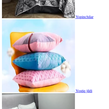
Yopinchilar
Yostiq jildi