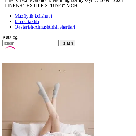
"Linens Textile Studio" brendining rasmiy sayti
© 2009 - 2024
"LINENS TEXTILE STUDIO" MCHJ
Maxfiylik kelishuvi
Jamoa taklifi
Qaytarish/Almashtirish shartlari
Katalog
Izlash