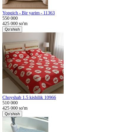
Yopqich - Bir yarim - 11363
550 000
425 000
so'm
Qo‘shish
Choyshab 1.5 kishilik 10966
510 000
425 000
so'm
Qo‘shish