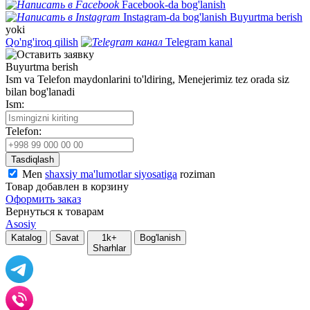
Facebook-da bog'lanish
Instagram-da bog'lanish
Buyurtma berish
yoki
Qo'ng'iroq qilish
Telegram kanal
Buyurtma berish
Ism va Telefon maydonlarini to'ldiring, Menejerimiz tez orada siz
bilan bog'lanadi
Ism:
Telefon:
Tasdiqlash
Men
shaxsiy ma'lumotlar siyosatiga
roziman
Товар добавлен в корзину
Оформить заказ
Вернуться к товарам
Asosiy
Katalog
Savat
1k+
Bog'lanish
Sharhlar