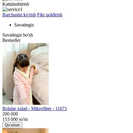
Kattalashtirish
Barchasini ko'rish
Fikr qoldirish
Savatingiz
Savatingiz bo'sh
Bestseller
Bolalar xalati - Mikrofiber - 11673
200 000
153 000
so'm
Qo‘shish