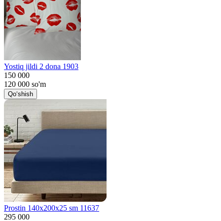
Yostiq jildi 2 dona 1903
150 000
120 000
so'm
Qo‘shish
Prostin 140x200x25 sm 11637
295 000