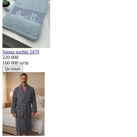
Sauna sochiq 2470
220 000
160 000
so'm
Qo‘shish