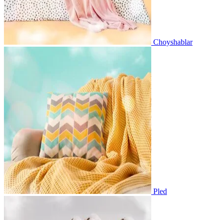
Choyshablar
Pled