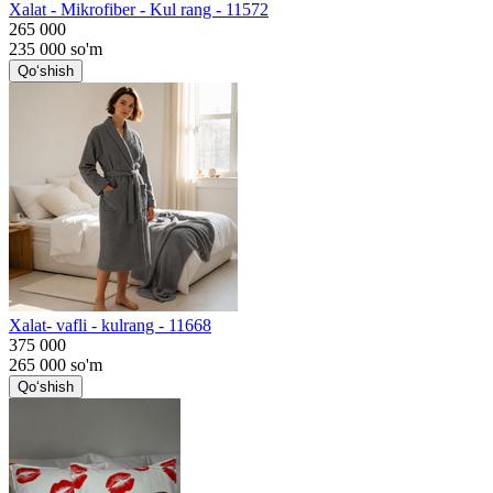
Хalat - Mikrofiber - Kul rang - 11572
265 000
235 000
so'm
Qo‘shish
Хalat- vafli - kulrang - 11668
375 000
265 000
so'm
Qo‘shish