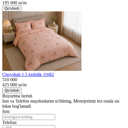
195 000
so'm
Qo‘shish
Choyshab 1.5 kishilik 11682
510 000
425 000
so'm
Qo‘shish
Buyurtma berish
Ism va Telefon maydonlarini to'ldiring, Menejerimiz tez orada siz
bilan bog'lanadi
Ism:
Telefon: