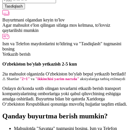
Tasdiqlash
Buyurtmani olgandan keyin to'lov
Agar mahsulot e'lon qilingan sifatga mos kelmasa, to'lovsiz
qaytarilishi mumkin
Ism va Telefon maydonlarini to'ldiring va "Tasdiqlash" tugmasini
bosing
Yetkazib berish
O'zbekiston bo'ylab yetkazish 2-5 kun
2ta mahsulot olganizda O'zbekiston bo'ylab bepul yetkazib beriladi!
⚠ Shartlar
"2+1"
va
"ikkinchisi yarim narxda"
aksiyalariga tatbiq etilmaydi
Onlayn do'konda sotib olingan tovarlarni etkazib berish transport
kompaniyalarining omborlariga yoki qabul qiluvchining eshigiga
amalga oshiriladi. Buyurtma bilan bir qatorda Xaridorga
O‘zbekiston Respublikasi qonuniga muvofiq hujjatlar taqdim etiladi.
Qanday buyurtma berish mumkin?
Mahsulotda "Savatga" tugmasini bosing, Ism va Telefon