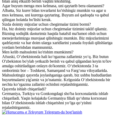
bilan aniq etkazib berish vaqtini tekshiring.
Agar buyum menga mos kelmasa, uni qaytarib bera olamanmi?
Albatta, Siz kurer bilan tovarlarni ko'rishingiz mumkin va agar u
mos kelmasa, uni kurerga qaytaring. Buyum asl qadoqda va qabul
qilingan holatda bo'lishi kerak.
Sizda doimiy mijozlar uchun chegirmalar tizimi bormi?
Ha, biz doimiy mijozlar uchun chegirmalar tizimini taklif qilamiz.
Bizning sodiqlik dasturimiz haqida batafsil ma'lumot olish uchun
menejerlarimizga murojaat qilishingiz mumkin. Biz mijozlarimizni
qadrlaymiz va har doim ularga xaridlarini yanada foydali qilishlariga
yordam berishdan mamnunmiz.
Men kelib mahsulotni ko'rishim mumkinmi?
Afsuski, O‘zbekistonda hali ko‘rgazma zallarimiz yo‘q. Biz butun
O'zbekiston bo'ylab yetkazib berish va qabul qilgandan keyin to'lov
amalga oshiriladigan onlayn do'konmiz. O‘zbekistonda 3 ta
omborimiz bor – Toshkent, Samarqand va Farg‘ona viloyatlarida.
Mahsulotingiz qayerda joylashganiga qarab, biz ushbu hududlardan
buyurtmalarni yig'amiz va jo'natamiz. Kelgusida O‘zbekistonda bir
nechta ko‘rgazma zallarini ochishni rejalashtirganmiz.
Qayerda ishlab chiqariladi?
Germaniya, Turkiya va Gonkongdagi sho'ba korxonalarida ishlab
chiqariladi. Yaqin kelajakda Germaniya filiali qo‘shma korxonasi
bilan O‘zbekistonda ishlab chiqarishni yo‘lga qo‘yishni
rejalashtirganmiz.
Telegram-da bog'lanish