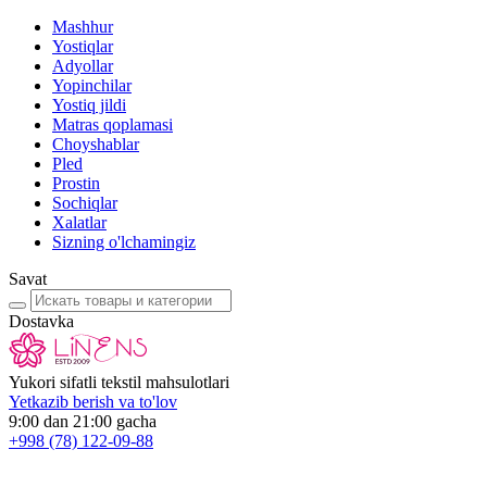
Mashhur
Yostiqlar
Adyollar
Yopinchilar
Yostiq jildi
Matras qoplamasi
Choyshablar
Pled
Prostin
Sochiqlar
Xalatlar
Sizning o'lchamingiz
Savat
Dostavka
Yukori sifatli tekstil mahsulotlari
Yetkazib berish va to'lov
9:00 dan 21:00 gacha
+998
(78) 122-09-88