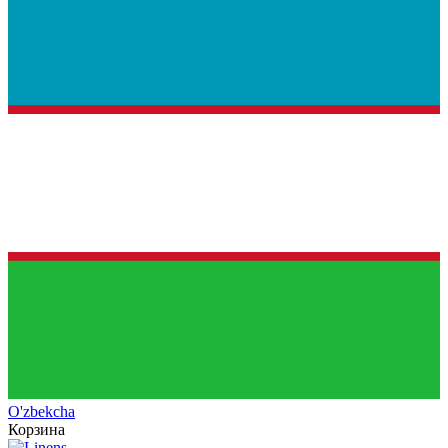
O'zb
ekcha
Корзина