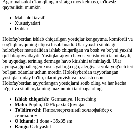
Agar mahsulot e'lon qilingan sifatga mos kelmasa, to'lovsiz
qaytarilishi mumkin
Mahsulot tavsifi
Xususiyatlari
Izohlar
Holofayberdan ishlab chiqarilgan yostiqlar kengaytma, komfortli va
sog'liqli uyquning iltijosi hisoblanadi. Ular yaxshi sifatdagi
holofayber materialidan ishlab chiqarilgan va bosh va bo'yni yaxshi
qo'llab-quvvatlaydi. Yostiqlar ajoyib havosi yetishuvini ta'minlaydi,
bu uyqudagi terining dermaga havo kirishini ta'minlaydi. Ular
ayniqsa gipoallergen xususiyatlarga ega, alergiyasi yoki yog'och teri
bo'lgan odamlar uchun mosdir. Holofayberdan tayyorlangan
yostiqlar qulay bo'lib, ularni yuvish va tozalash oson.
Holofayberdan tayyorlangan yostiqlarni sotib oling va har kecha
to'g'ri va sifatli uykuning mazmunini tajribaga oling.
Ishlab chiqarish:
Germaniya, Herrsching
Mato:
Poplin, 100% paxta Qovilgan
To'ldiruvchi:
Гипоаллергенный холлофайбер с
силиконом
O'lchami:
1 dona - 35х35 sm
Rangi:
Och yashil