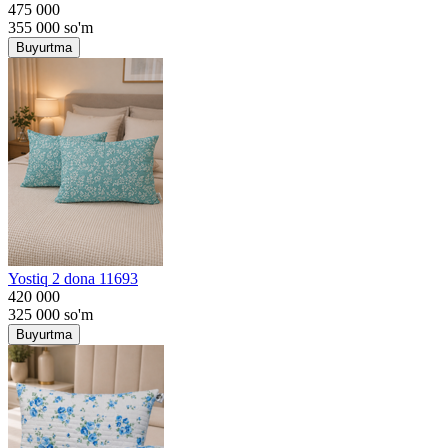
475 000
355 000
so'm
Buyurtma
Yostiq 2 dona 11693
420 000
325 000
so'm
Buyurtma