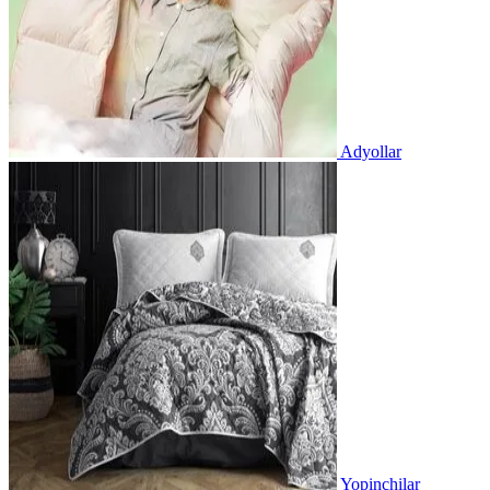
Adyollar
Yopinchilar