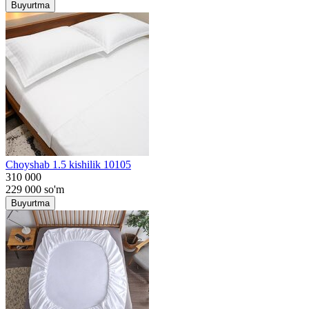
Buyurtma
Choyshab 1.5 kishilik 10105
310 000
229 000
so'm
Buyurtma