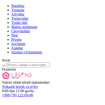
Mashhur
Yostiqlar
Adyollar
Yopinchilar
Yostiq jildi
Matras qoplamasi
Choyshablar
Pled
Prostin
Sochiqlar
Xalatlar
Sizning o'lchamingiz
Savat
Dostavka
Yukori sifatli tekstil mahsulotlari
Yetkazib berish va to'lov
9:00 dan 21:00 gacha
+998
(78) 122-09-88