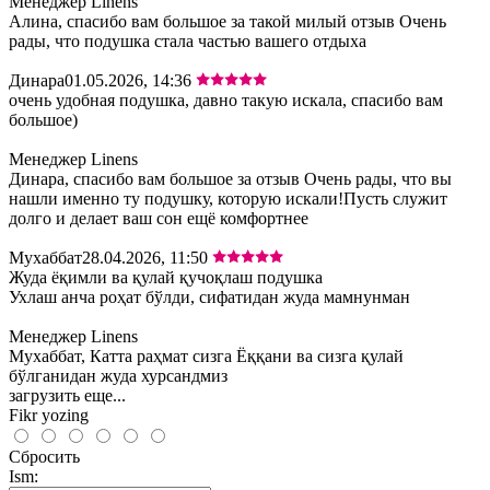
Менеджер Linens
Алина, спасибо вам большое за такой милый отзыв Очень
рады, что подушка стала частью вашего отдыха
Динара
01.05.2026, 14:36
очень удобная подушка, давно такую искала, спасибо вам
большое)
Менеджер Linens
Динара, спасибо вам большое за отзыв Очень рады, что вы
нашли именно ту подушку, которую искали!Пусть служит
долго и делает ваш сон ещё комфортнее
Мухаббат
28.04.2026, 11:50
Жуда ёқимли ва қулай қучоқлаш подушка
Ухлаш анча роҳат бўлди, сифатидан жуда мамнунман
Менеджер Linens
Мухаббат, Катта раҳмат сизга Ёққани ва сизга қулай
бўлганидан жуда хурсандмиз
загрузить еще...
Fikr yozing
Сбросить
Ism: