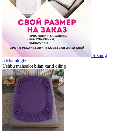
Sizning
o'lchamingiz
Ushbu mahsulot bilan xarid qiling