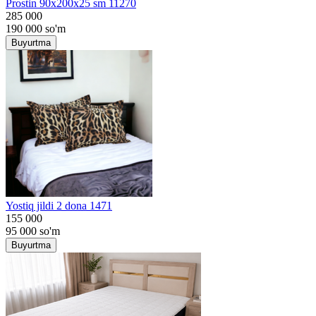
Prostin 90x200x25 sm 11270
285 000
190 000
so'm
Buyurtma
Yostiq jildi 2 dona 1471
155 000
95 000
so'm
Buyurtma