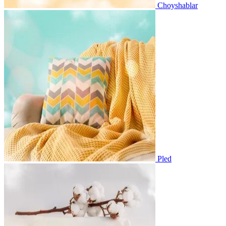
Choyshablar
Pled