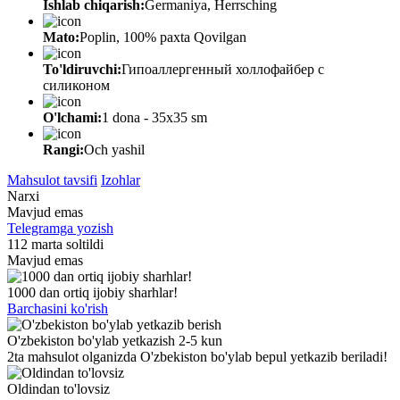
Ishlab chiqarish:
Germaniya, Herrsching
Mato:
Poplin, 100% paxta Qovilgan
To'ldiruvchi:
Гипоаллергенный холлофайбер с
силиконом
O'lchami:
1 dona - 35х35 sm
Rangi:
Och yashil
Mahsulot tavsifi
Izohlar
Narxi
Mavjud emas
Telegramga yozish
112 marta soltildi
Mavjud emas
1000 dan ortiq ijobiy sharhlar!
Barchasini ko'rish
O'zbekiston bo'ylab yetkazish 2-5 kun
2ta mahsulot olganizda O'zbekiston bo'ylab bepul yetkazib beriladi!
Oldindan to'lovsiz