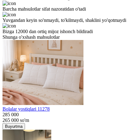
Barcha mahsulotlar sifat nazoratidan o'tadi
Yuvgandan keyin so'nmaydi, to'kilmaydi, shaklini yo'qotmaydi
Bizga 12000 dan ortiq mijoz ishonch bildiradi
Shunga o'xshash mahsulotlar
Bolalar yostiqlari 11278
285 000
265 000
so'm
Buyurtma