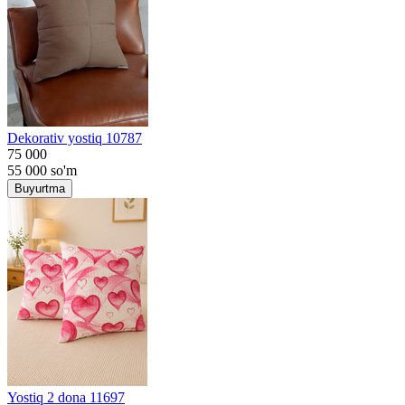
Dekorativ yostiq 10787
75 000
55 000
so'm
Buyurtma
Yostiq 2 dona 11697