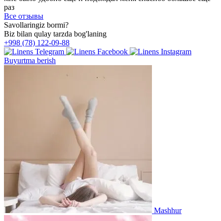
раз
Все отзывы
Savollaringiz bormi?
Biz bilan qulay tarzda bog'laning
+998 (78) 122-09-88
Buyurtma berish
Mashhur