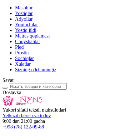
Mashhur
Yostiqlar
Adyollar
Yopinchilar
Yostiq jildi
Matras qoplamasi
Choyshablar
Pled
Prostin
Sochiqlar
Xalatlar
Sizning o'lchamingiz
Savat
Dostavka
Yukori sifatli tekstil mahsulotlari
Yetkazib berish va to'lov
9:00 dan 21:00 gacha
+998
(78) 122-09-88