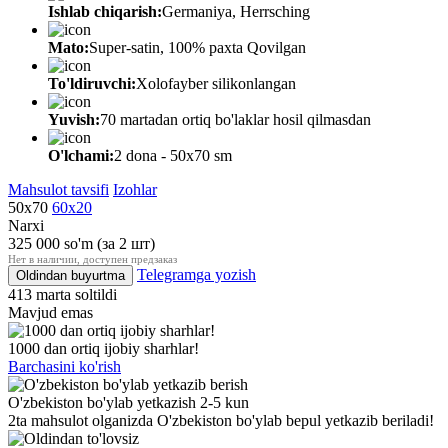
Ishlab chiqarish:
Germaniya, Herrsching
Mato:
Super-satin, 100% paxta Qovilgan
To'ldiruvchi:
Xolofayber silikonlangan
Yuvish:
70 martadan ortiq bo'laklar hosil qilmasdan
O'lchami:
2 dona - 50х70 sm
Mahsulot tavsifi
Izohlar
50х70
60х20
Narxi
325 000
so'm
(за 2 шт)
Нет в наличии, доступен предзаказ
Telegramga yozish
Oldindan buyurtma
413 marta soltildi
Mavjud emas
1000 dan ortiq ijobiy sharhlar!
Barchasini ko'rish
O'zbekiston bo'ylab yetkazish 2-5 kun
2ta mahsulot olganizda O'zbekiston bo'ylab bepul yetkazib beriladi!