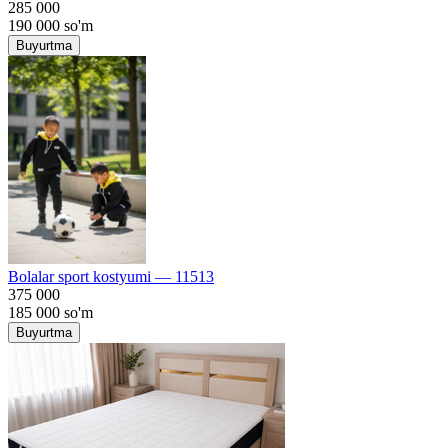
285 000
190 000
so'm
Buyurtma
Bolalar sport kostyumi — 11513
375 000
185 000
so'm
Buyurtma