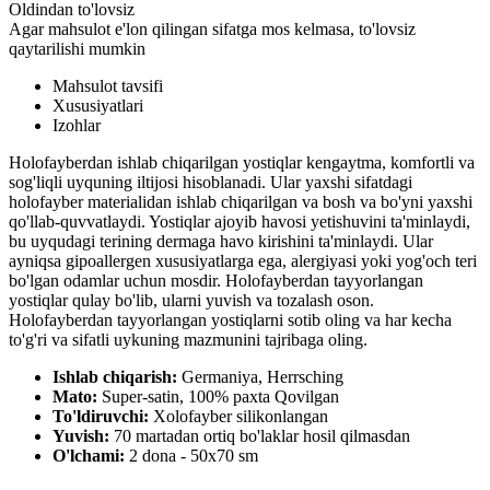
Oldindan to'lovsiz
Agar mahsulot e'lon qilingan sifatga mos kelmasa, to'lovsiz
qaytarilishi mumkin
Mahsulot tavsifi
Xususiyatlari
Izohlar
Holofayberdan ishlab chiqarilgan yostiqlar kengaytma, komfortli va
sog'liqli uyquning iltijosi hisoblanadi. Ular yaxshi sifatdagi
holofayber materialidan ishlab chiqarilgan va bosh va bo'yni yaxshi
qo'llab-quvvatlaydi. Yostiqlar ajoyib havosi yetishuvini ta'minlaydi,
bu uyqudagi terining dermaga havo kirishini ta'minlaydi. Ular
ayniqsa gipoallergen xususiyatlarga ega, alergiyasi yoki yog'och teri
bo'lgan odamlar uchun mosdir. Holofayberdan tayyorlangan
yostiqlar qulay bo'lib, ularni yuvish va tozalash oson.
Holofayberdan tayyorlangan yostiqlarni sotib oling va har kecha
to'g'ri va sifatli uykuning mazmunini tajribaga oling.
Ishlab chiqarish:
Germaniya, Herrsching
Mato:
Super-satin, 100% paxta Qovilgan
To'ldiruvchi:
Xolofayber silikonlangan
Yuvish:
70 martadan ortiq bo'laklar hosil qilmasdan
O'lchami:
2 dona - 50х70 sm