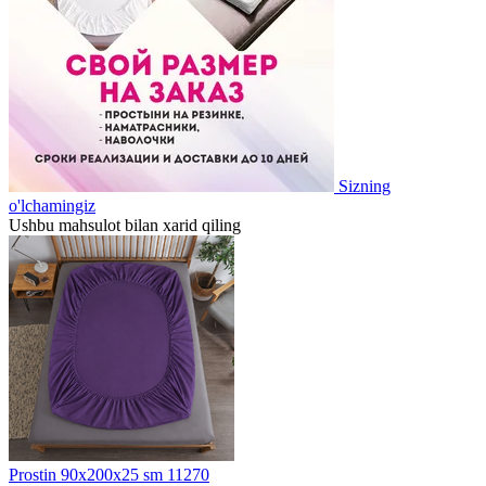
Sizning
o'lchamingiz
Ushbu mahsulot bilan xarid qiling
Prostin 90x200x25 sm 11270