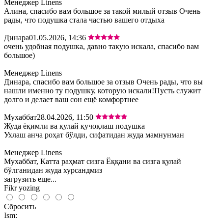
Менеджер Linens
Алина, спасибо вам большое за такой милый отзыв Очень
рады, что подушка стала частью вашего отдыха
Динара
01.05.2026, 14:36
очень удобная подушка, давно такую искала, спасибо вам
большое)
Менеджер Linens
Динара, спасибо вам большое за отзыв Очень рады, что вы
нашли именно ту подушку, которую искали!Пусть служит
долго и делает ваш сон ещё комфортнее
Мухаббат
28.04.2026, 11:50
Жуда ёқимли ва қулай қучоқлаш подушка
Ухлаш анча роҳат бўлди, сифатидан жуда мамнунман
Менеджер Linens
Мухаббат, Катта раҳмат сизга Ёққани ва сизга қулай
бўлганидан жуда хурсандмиз
загрузить еще...
Fikr yozing
Сбросить
Ism: