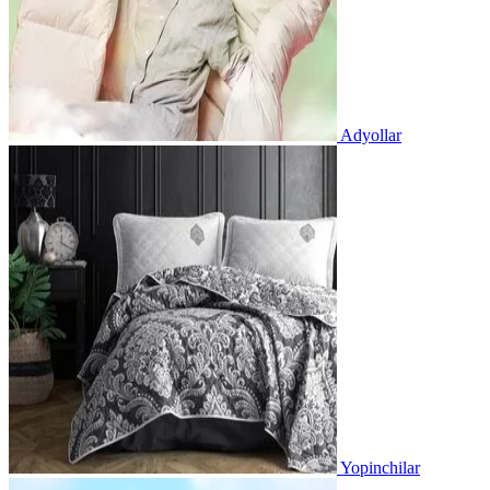
Adyollar
Yopinchilar