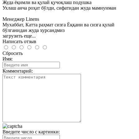
Жуда ёқимли ва қулай қучоқлаш подушка
Ухлаш анча роҳат бўлди, сифатидан жуда мамнунман
Менеджер Linens
Мухаббат, Катта раҳмат сизга Ёққани ва сизга қулай
бўлганидан жуда хурсандмиз
загрузить еще...
Написать отзыв
Сбросить
Имя:
Комментарий:
Введите число с картинки: