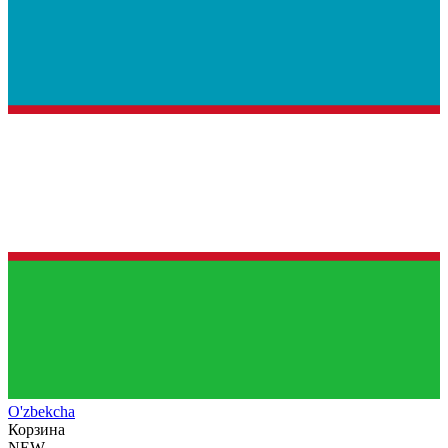
O'zb
ekcha
Корзина
NEW