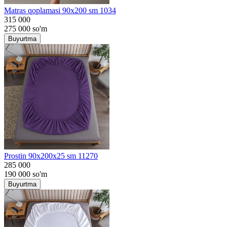
Matras qoplamasi 90x200 sm 1034
315 000
275 000
so'm
Buyurtma
Prostin 90x200x25 sm 11270
285 000
190 000
so'm
Buyurtma