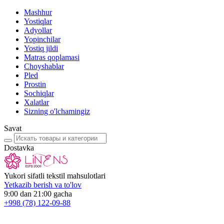
Mashhur
Yostiqlar
Adyollar
Yopinchilar
Yostiq jildi
Matras qoplamasi
Choyshablar
Pled
Prostin
Sochiqlar
Xalatlar
Sizning o'lchamingiz
Savat
Dostavka
Yukori sifatli tekstil mahsulotlari
Yetkazib berish va to'lov
9:00 dan 21:00 gacha
+998
(78) 122-09-88