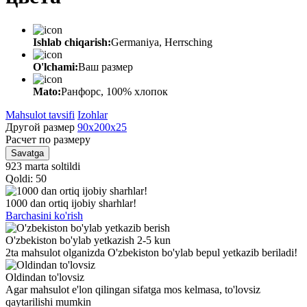
Ishlab chiqarish:
Germaniya, Herrsching
O'lchami:
Ваш размер
Mato:
Ранфорс, 100% хлопок
Mahsulot tavsifi
Izohlar
Другой размер
90x200x25
Расчет по размеру
Savatga
923 marta soltildi
Qoldi: 50
1000 dan ortiq ijobiy sharhlar!
Barchasini ko'rish
O'zbekiston bo'ylab yetkazish 2-5 kun
2ta mahsulot olganizda O'zbekiston bo'ylab bepul yetkazib beriladi!
Oldindan to'lovsiz
Agar mahsulot e'lon qilingan sifatga mos kelmasa, to'lovsiz
qaytarilishi mumkin