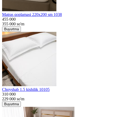
Matras qoplamasi 220x200 sm 1038
455 000
355 000
so'm
Buyurtma
Choyshab 1.5 kishilik 10105
310 000
229 000
so'm
Buyurtma