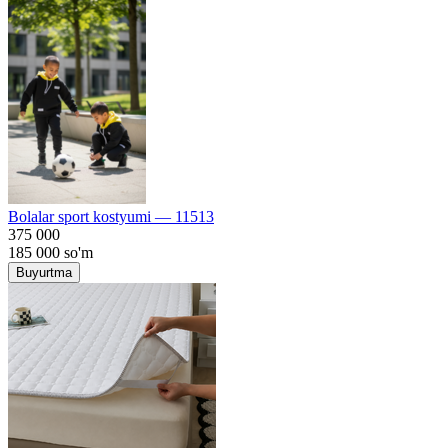
Bolalar sport kostyumi — 11513
375 000
185 000
so'm
Buyurtma