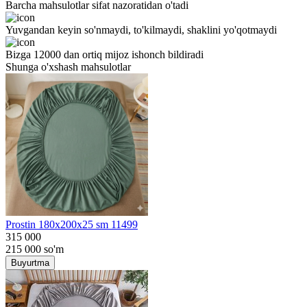
Barcha mahsulotlar sifat nazoratidan o'tadi
Yuvgandan keyin so'nmaydi, to'kilmaydi, shaklini yo'qotmaydi
Bizga 12000 dan ortiq mijoz ishonch bildiradi
Shunga o'xshash mahsulotlar
Prostin 180x200x25 sm 11499
315 000
215 000
so'm
Buyurtma