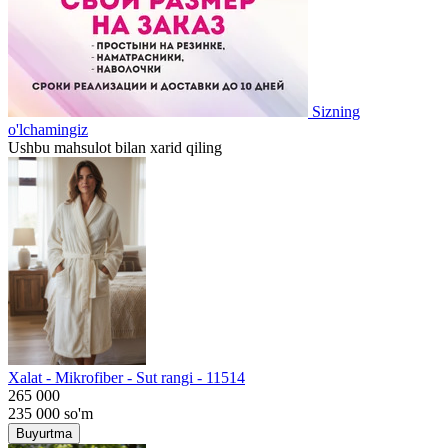
Sizning
o'lchamingiz
Ushbu mahsulot bilan xarid qiling
Хalat - Mikrofiber - Sut rangi - 11514
265 000
235 000
so'm
Buyurtma