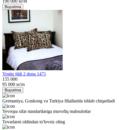
190 000
so'm
Buyurtma
Yostiq jildi 2 dona 1471
155 000
95 000
so'm
Buyurtma
Germaniya, Gonkong va Turkiya filiallarida ishlab chiqariladi
Yevropa sifat standartlariga muvofiq mahsulotlar
Tovarlarni oldindan to'lovsiz oling