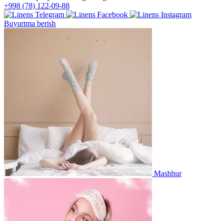
+998 (78) 122-09-88
Buyurtma berish
Mashhur