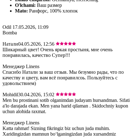
O'lchami:
Ваш размер
Mato:
Ранфорс, 100% хлопок
Odil
17.05.2026, 11:09
Bomba
Натали
04.05.2026, 12:56
Шикарный цвет! Очень яркая простыня, мне очень
понравилась, качество Супер!!!
Менеджер Linens
Спасибо Натали за ваш отзыв. Мы безумно рады, что по
качеству и цвету, вам всё понравилсоь. Пользуйтесь с
удовольствием)
Mohidil
30.04.2026, 15:02
Men bu prostinani sotib olganimdan judayam hursandman. Sifati
a'lo darajada ekan. Men yana harid qilaman . Skidochniy kupon
uchun alohida raxmat.
Менеджер Linens
Katta rahmat! Sizning fikringiz biz uchun juda muhim.
Xaridingizdan mamnun bo‘lganingizdan juda xursandmiz