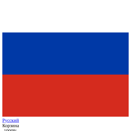
Рус
ский
Корзина
-1900%