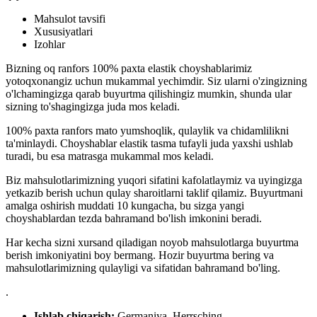
Mahsulot tavsifi
Xususiyatlari
Izohlar
Bizning oq ranfors 100% paxta elastik choyshablarimiz
yotoqxonangiz uchun mukammal yechimdir. Siz ularni o'zingizning
o'lchamingizga qarab buyurtma qilishingiz mumkin, shunda ular
sizning to'shagingizga juda mos keladi.
100% paxta ranfors mato yumshoqlik, qulaylik va chidamlilikni
ta'minlaydi. Choyshablar elastik tasma tufayli juda yaxshi ushlab
turadi, bu esa matrasga mukammal mos keladi.
Biz mahsulotlarimizning yuqori sifatini kafolatlaymiz va uyingizga
yetkazib berish uchun qulay sharoitlarni taklif qilamiz. Buyurtmani
amalga oshirish muddati 10 kungacha, bu sizga yangi
choyshablardan tezda bahramand bo'lish imkonini beradi.
Har kecha sizni xursand qiladigan noyob mahsulotlarga buyurtma
berish imkoniyatini boy bermang. Hozir buyurtma bering va
mahsulotlarimizning qulayligi va sifatidan bahramand bo'ling.
.
Ishlab chiqarish:
Germaniya, Herrsching