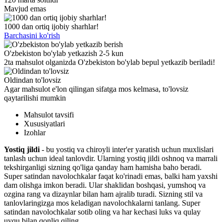
Mavjud emas
1000 dan ortiq ijobiy sharhlar!
Barchasini ko'rish
O'zbekiston bo'ylab yetkazish 2-5 kun
2ta mahsulot olganizda O'zbekiston bo'ylab bepul yetkazib beriladi!
Oldindan to'lovsiz
Agar mahsulot e'lon qilingan sifatga mos kelmasa, to'lovsiz
qaytarilishi mumkin
Mahsulot tavsifi
Xususiyatlari
Izohlar
Yostiq jildi
- bu yostiq va chiroyli inter'er yaratish uchun muxlislari
tanlash uchun ideal tanlovdir. Ularning yostiq jildi oshnoq va marrali
tekshirganligi sizning qo'liga qanday ham hamisha baho beradi.
Super satindan navolochkalar faqat ko'rinadi emas, balki ham yaxshi
dam olishga imkon beradi. Ular shaklidan boshqasi, yumshoq va
ozgina rang va dizaynlar bilan ham ajralib turadi. Sizning stil va
tanlovlaringizga mos keladigan navolochkalarni tanlang. Super
satindan navolochkalar sotib oling va har kechasi luks va qulay
uyqu bilan qonliq qiling.