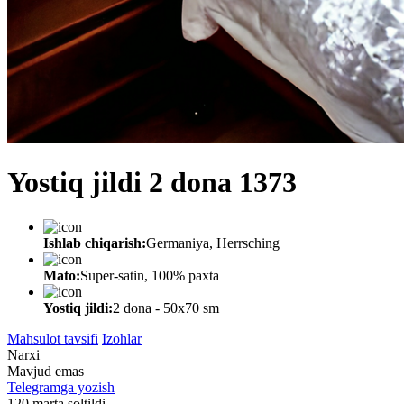
Yostiq jildi 2 dona 1373
Ishlab chiqarish:
Germaniya, Herrsching
Mato:
Super-satin, 100% paxta
Yostiq jildi:
2 dona - 50x70 sm
Mahsulot tavsifi
Izohlar
Narxi
Mavjud emas
Telegramga yozish
120 marta soltildi