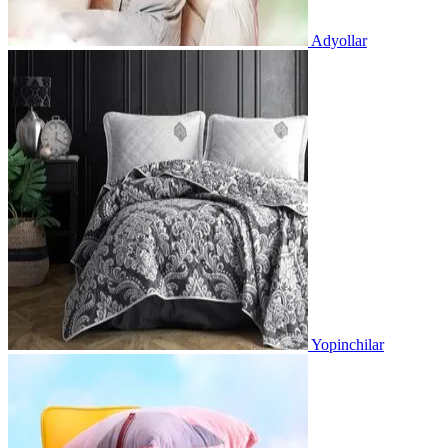
Adyollar
Yopinchilar