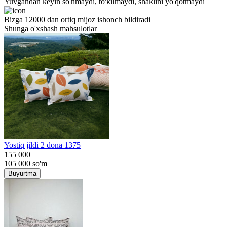
Yuvgandan keyin so'nmaydi, to'kilmaydi, shaklini yo'qotmaydi
Bizga 12000 dan ortiq mijoz ishonch bildiradi
Shunga o'xshash mahsulotlar
Yostiq jildi 2 dona 1375
155 000
105 000
so'm
Buyurtma