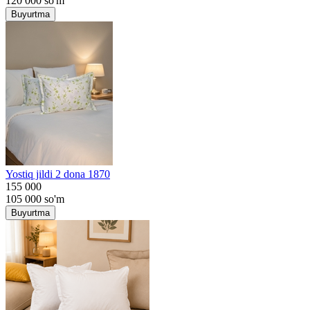
120 000
so'm
Buyurtma
Yostiq jildi 2 dona 1870
155 000
105 000
so'm
Buyurtma