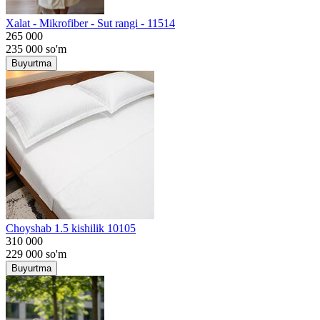
Хalat - Mikrofiber - Sut rangi - 11514
265 000
235 000
so'm
Buyurtma
Choyshab 1.5 kishilik 10105
310 000
229 000
so'm
Buyurtma