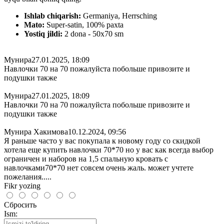
Ishlab chiqarish:
Germaniya, Herrsching
Mato:
Super-satin, 100% paxta
Yostiq jildi:
2 dona - 50x70 sm
Мунира
27.01.2025, 18:09
Навлочки 70 на 70 пожалуйста побольше привозите и
подушки также
Мунира
27.01.2025, 18:09
Навлочки 70 на 70 пожалуйста побольше привозите и
подушки также
Мунира Хакимова
10.12.2024, 09:56
Я раньше часто у вас покупала к новому году со скидкой
хотела еще купить навлочки 70*70 но у вас как всегда выбор
ограничен и наборов на 1,5 спальную кровать с
навлочками70*70 нет совсем очень жаль. может учтете
пожелания.....
Fikr yozing
Сбросить
Ism: