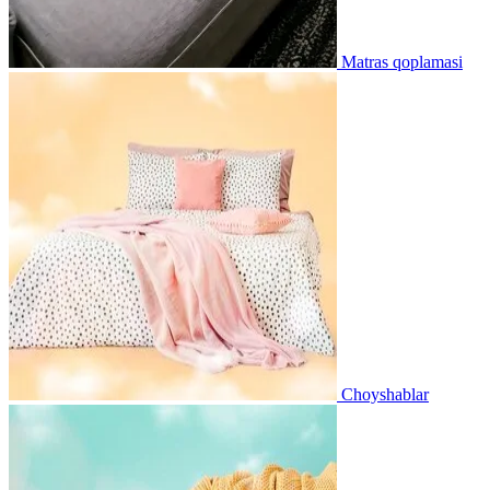
Matras qoplamasi
Choyshablar