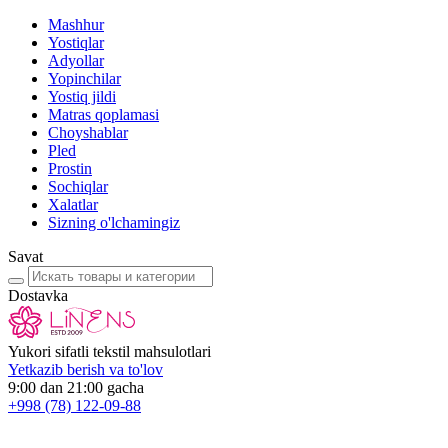
Mashhur
Yostiqlar
Adyollar
Yopinchilar
Yostiq jildi
Matras qoplamasi
Choyshablar
Pled
Prostin
Sochiqlar
Xalatlar
Sizning o'lchamingiz
Savat
Dostavka
Yukori sifatli tekstil mahsulotlari
Yetkazib berish va to'lov
9:00 dan 21:00 gacha
+998
(78) 122-09-88