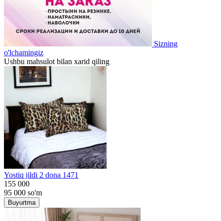
Sizning
o'lchamingiz
Ushbu mahsulot bilan xarid qiling
Yostiq jildi 2 dona 1471
155 000
95 000
so'm
Buyurtma