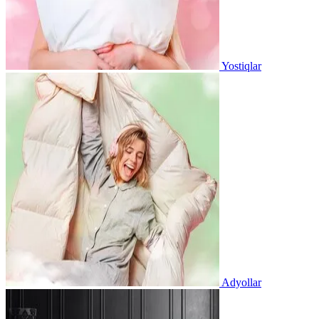
Yostiqlar
Adyollar