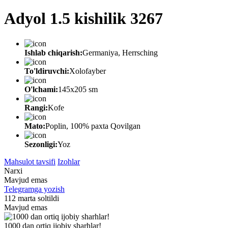
Adyol 1.5 kishilik 3267
Ishlab chiqarish:
Germaniya, Herrsching
To'ldiruvchi:
Xolofayber
O'lchami:
145х205 sm
Rangi:
Kofe
Mato:
Poplin, 100% paxta Qovilgan
Sezonligi:
Yoz
Mahsulot tavsifi
Izohlar
Narxi
Mavjud emas
Telegramga yozish
112 marta soltildi
Mavjud emas
1000 dan ortiq ijobiy sharhlar!