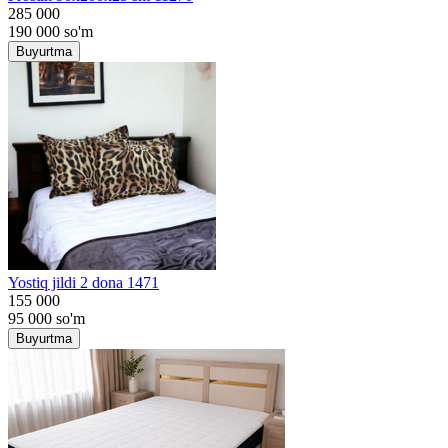
285 000
190 000
so'm
Buyurtma
Yostiq jildi 2 dona 1471
155 000
95 000
so'm
Buyurtma