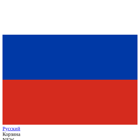
Рус
ский
Корзина
NEW