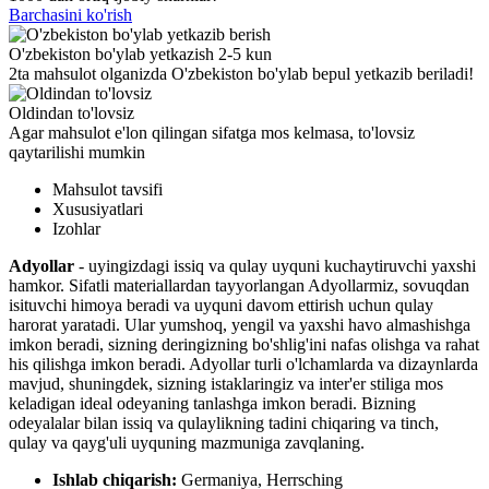
Barchasini ko'rish
O'zbekiston bo'ylab yetkazish 2-5 kun
2ta mahsulot olganizda O'zbekiston bo'ylab bepul yetkazib beriladi!
Oldindan to'lovsiz
Agar mahsulot e'lon qilingan sifatga mos kelmasa, to'lovsiz
qaytarilishi mumkin
Mahsulot tavsifi
Xususiyatlari
Izohlar
Adyollar
- uyingizdagi issiq va qulay uyquni kuchaytiruvchi yaxshi
hamkor. Sifatli materiallardan tayyorlangan Adyollarmiz, sovuqdan
isituvchi himoya beradi va uyquni davom ettirish uchun qulay
harorat yaratadi. Ular yumshoq, yengil va yaxshi havo almashishga
imkon beradi, sizning deringizning bo'shlig'ini nafas olishga va rahat
his qilishga imkon beradi. Adyollar turli o'lchamlarda va dizaynlarda
mavjud, shuningdek, sizning istaklaringiz va inter'er stiliga mos
keladigan ideal odeyaning tanlashga imkon beradi. Bizning
odeyalalar bilan issiq va qulaylikning tadini chiqaring va tinch,
qulay va qayg'uli uyquning mazmuniga zavqlaning.
Ishlab chiqarish:
Germaniya, Herrsching