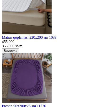
Matras qoplamasi 220x200 sm 1038
455 000
355 000
so'm
Buyurtma
Prostin 90x200x25 sm 11270