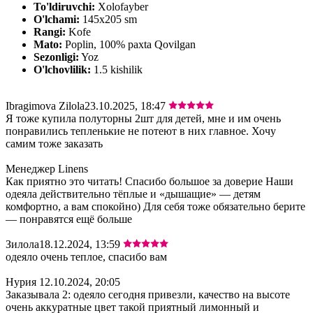
To'ldiruvchi:
Xolofayber
O'lchami:
145х205 sm
Rangi:
Kofe
Mato:
Poplin, 100% paxta Qovilgan
Sezonligi:
Yoz
O'lchovlilik:
1.5 kishilik
Ibragimova Zilola
23.10.2025, 18:47
Я тоже купила полуторны 2шт для детей, мне и им очень
понравились тепленькие не потеют в них главное. Хочу
самим тоже заказать
Менеджер Linens
Как приятно это читать! Спасибо большое за доверие Наши
одеяла действительно тёплые и «дышащие» — детям
комфортно, а вам спокойно) Для себя тоже обязательно берите
— понравятся ещё больше
Зилола
18.12.2024, 13:59
одеяло очень теплое, спасибо вам
Нурия
12.10.2024, 20:05
Заказывала 2: одеяло сегодня привезли, качество на высоте
очень аккуратные цвет такой приятный лимонный и