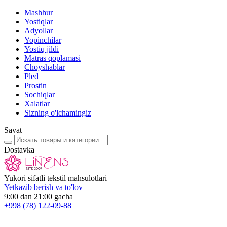
Mashhur
Yostiqlar
Adyollar
Yopinchilar
Yostiq jildi
Matras qoplamasi
Choyshablar
Pled
Prostin
Sochiqlar
Xalatlar
Sizning o'lchamingiz
Savat
Dostavka
Yukori sifatli tekstil mahsulotlari
Yetkazib berish va to'lov
9:00 dan 21:00 gacha
+998
(78) 122-09-88