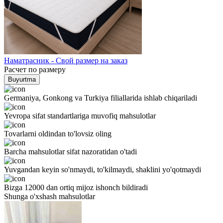
Наматрасник - Свой размер на заказ
Расчет по размеру
Buyurtma
Germaniya, Gonkong va Turkiya filiallarida ishlab chiqariladi
Yevropa sifat standartlariga muvofiq mahsulotlar
Tovarlarni oldindan to'lovsiz oling
Barcha mahsulotlar sifat nazoratidan o'tadi
Yuvgandan keyin so'nmaydi, to'kilmaydi, shaklini yo'qotmaydi
Bizga 12000 dan ortiq mijoz ishonch bildiradi
Shunga o'xshash mahsulotlar