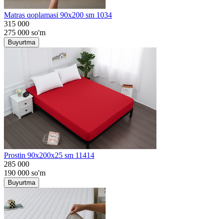
Matras qoplamasi 90x200 sm 1034
315 000
275 000
so'm
Buyurtma
Prostin 90x200x25 sm 11414
285 000
190 000
so'm
Buyurtma