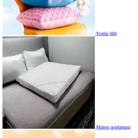
Yostiq jildi
Matras qoplamasi