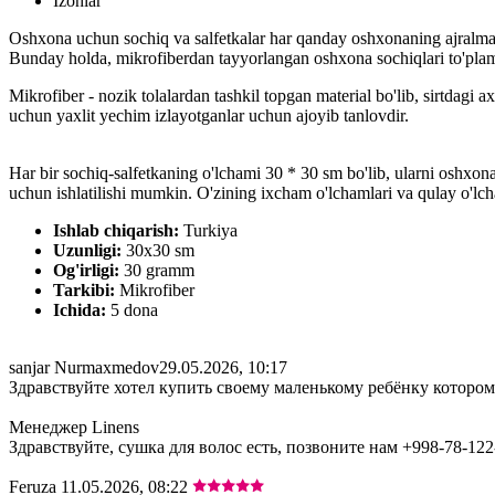
Izohlar
Oshxona uchun sochiq va salfetkalar har qanday oshxonaning ajralmas el
Bunday holda, mikrofiberdan tayyorlangan oshxona sochiqlari to'plami
Mikrofiber - nozik tolalardan tashkil topgan material bo'lib, sirtdagi a
uchun yaxlit yechim izlayotganlar uchun ajoyib tanlovdir.
Har bir sochiq-salfetkaning o'lchami 30 * 30 sm bo'lib, ularni oshxonada
uchun ishlatilishi mumkin. O'zining ixcham o'lchamlari va qulay o'lc
Ishlab chiqarish:
Turkiya
Uzunligi:
30x30 sm
Og'irligi:
30 gramm
Tarkibi:
Mikrofiber
Ichida:
5 dona
sanjar Nurmaxmedov
29.05.2026, 10:17
Здравствуйте хотел купить своему маленькому ребёнку которому
Менеджер Linens
Здравствуйте, сушка для волос есть, позвоните нам +998-78-122
Feruza
11.05.2026, 08:22