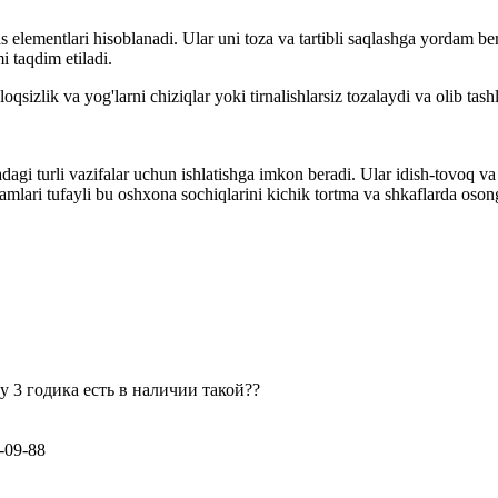
ementlari hisoblanadi. Ular uni toza va tartibli saqlashga yordam berad
 taqdim etiladi.
xloqsizlik va yog'larni chiziqlar yoki tirnalishlarsiz tozalaydi va olib t
gi turli vazifalar uchun ishlatishga imkon beradi. Ular idish-tovoq va idi
hamlari tufayli bu oshxona sochiqlarini kichik tortma va shkaflarda oso
 3 годика есть в наличии такой??
-09-88