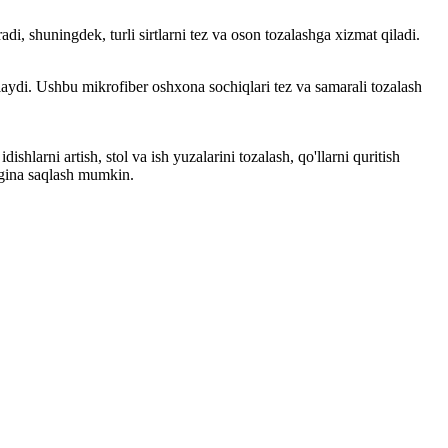
i, shuningdek, turli sirtlarni tez va oson tozalashga xizmat qiladi.
ashlaydi. Ushbu mikrofiber oshxona sochiqlari tez va samarali tozalash
shlarni artish, stol va ish yuzalarini tozalash, qo'llarni quritish
ngina saqlash mumkin.