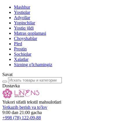
Mashhur
Yostiqlar
Adyollar
Yopinchilar
Yostiq jildi
Matras qoplamasi
Choyshablar
Pled
Prostin
Sochiqlar
Xalatlar
Sizning o'lchamingiz
Savat
Dostavka
Yukori sifatli tekstil mahsulotlari
Yetkazib berish va to'lov
9:00 dan 21:00 gacha
+998
(78) 122-09-88