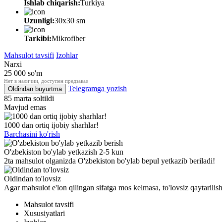
Ishlab chiqarish:
Turkiya
Uzunligi:
30x30 sm
Tarkibi:
Mikrofiber
Mahsulot tavsifi
Izohlar
Narxi
25 000
so'm
Нет в наличии, доступен предзаказ
Telegramga yozish
Oldindan buyurtma
85 marta soltildi
Mavjud emas
1000 dan ortiq ijobiy sharhlar!
Barchasini ko'rish
O'zbekiston bo'ylab yetkazish 2-5 kun
2ta mahsulot olganizda O'zbekiston bo'ylab bepul yetkazib beriladi!
Oldindan to'lovsiz
Agar mahsulot e'lon qilingan sifatga mos kelmasa, to'lovsiz qaytarili
Mahsulot tavsifi
Xususiyatlari