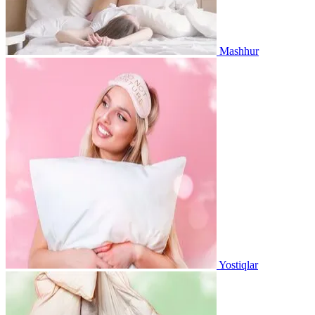
Mashhur
Yostiqlar