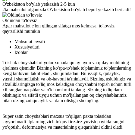
O'zbekiston bo'ylab yetkazish 2-5 kun
2ta mahsulot olganizda O'zbekiston bo'ylab bepul yetkazib beriladi!
Oldindan to'lovsiz
Agar mahsulot e'lon qilingan sifatga mos kelmasa, to'lovsiz
qaytarilishi mumkin
Mahsulot tavsifi
Xususiyatlari
Izohlar
To'shak choyshablari yotoqxonada qulay uyqu va qulay muhitning
ajralmas qismidir. Bizning ko'rpa-to'shak to'plamimiz to'plamlarning
keng tanlovini taklif etadi, shu jumladan. Bu issiqlik, qulaylik,
yaxshi shamollatish va ob-havoni ta'minlaydi. Sizning uslubingiz va
afzalliklaringizga to'liq mos keladigan choyshabni topish uchun turli
xil ranglar, naqshlar va o'lchamlarni tanlang. Sizning to'liq dam
olishingiz va sifatli uyqu uchun mo'ljallangan oq choyshablarimiz
bilan o'zingizni qulaylik va dam olishga sho'ng'ing.
Super satin choyshablari maxsus to'qilgan paxta tolasidan
tayyorlanadi. Iplarning zich to'quvi tez-tez yuvish paytida rangni
yo'qotish, deformatsiya va materialning qisqarishini oldini oladi.