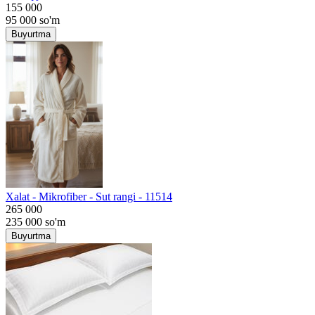
155 000
95 000
so'm
Buyurtma
Хalat - Mikrofiber - Sut rangi - 11514
265 000
235 000
so'm
Buyurtma