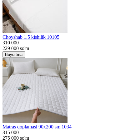
Choyshab 1.5 kishilik 10105
310 000
229 000
so'm
Buyurtma
Matras qoplamasi 90x200 sm 1034
315 000
275 000
so'm