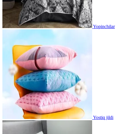
Yopinchilar
Yostiq jildi