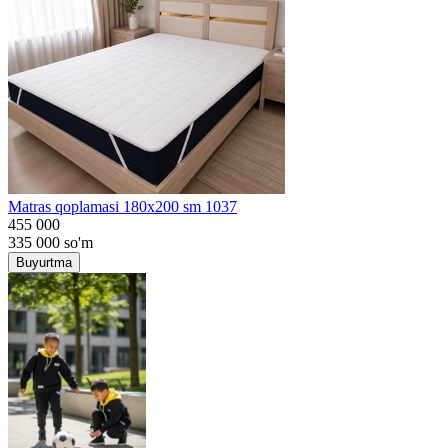
Matras qoplamasi 180x200 sm 1037
455 000
335 000
so'm
Buyurtma