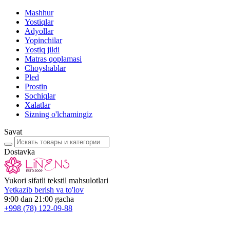
Mashhur
Yostiqlar
Adyollar
Yopinchilar
Yostiq jildi
Matras qoplamasi
Choyshablar
Pled
Prostin
Sochiqlar
Xalatlar
Sizning o'lchamingiz
Savat
Dostavka
Yukori sifatli tekstil mahsulotlari
Yetkazib berish va to'lov
9:00 dan 21:00 gacha
+998
(78) 122-09-88