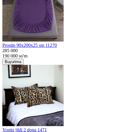
Prostin 90x200x25 sm 11270
285 000
190 000
so'm
Buyurtma
Yostiq jildi 2 dona 1471