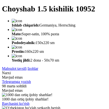
Choyshab 1.5 kishilik 10952
Ishlab chiqarish:
Germaniya, Herrsching
Mato:
Super-satin, 100% paxta
Pododeyalnik:
150х220 sm
Prostin:
160х220 sm
Yostiq jildi:
2 dona - 50x70 sm
Mahsulot tavsifi
Izohlar
Narxi
Mavjud emas
Telegramga yozish
98 marta soltildi
Mavjud emas
1000 dan ortiq ijobiy sharhlar!
Barchasini ko'rish