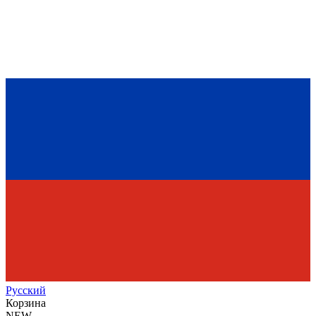
Рус
ский
Корзина
NEW