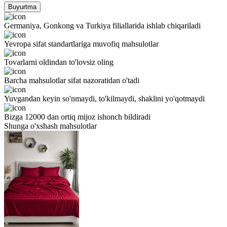
Buyurtma
Germaniya, Gonkong va Turkiya filiallarida ishlab chiqariladi
Yevropa sifat standartlariga muvofiq mahsulotlar
Tovarlarni oldindan to'lovsiz oling
Barcha mahsulotlar sifat nazoratidan o'tadi
Yuvgandan keyin so'nmaydi, to'kilmaydi, shaklini yo'qotmaydi
Bizga 12000 dan ortiq mijoz ishonch bildiradi
Shunga o'xshash mahsulotlar