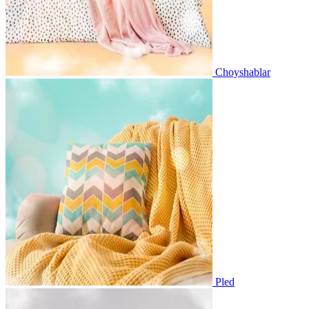
Choyshablar
Pled