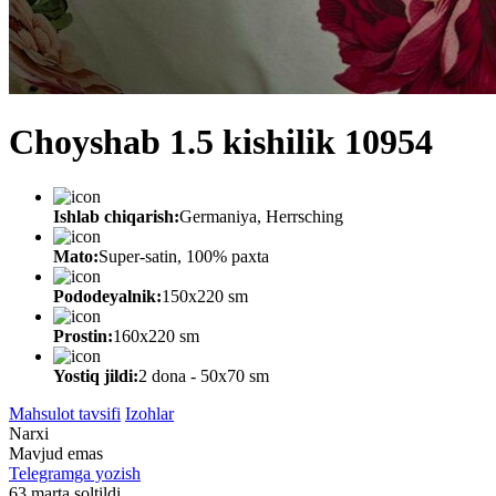
Choyshab 1.5 kishilik 10954
Ishlab chiqarish:
Germaniya, Herrsching
Mato:
Super-satin, 100% paxta
Pododeyalnik:
150х220 sm
Prostin:
160х220 sm
Yostiq jildi:
2 dona - 50x70 sm
Mahsulot tavsifi
Izohlar
Narxi
Mavjud emas
Telegramga yozish
63 marta soltildi