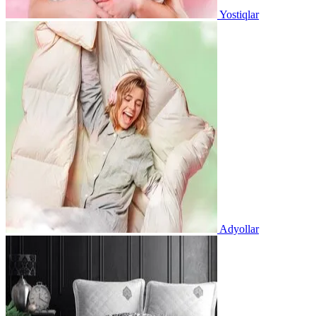
Yostiqlar
Adyollar