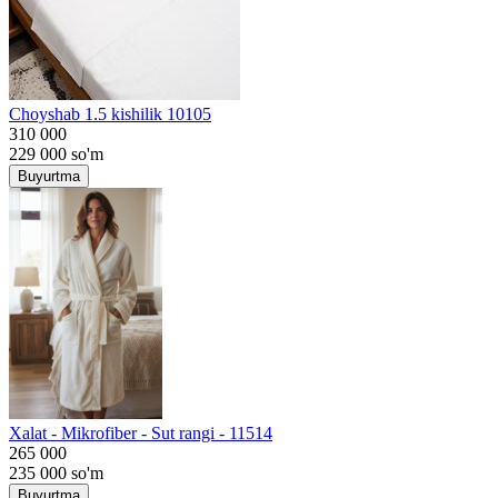
Choyshab 1.5 kishilik 10105
310 000
229 000
so'm
Buyurtma
Хalat - Mikrofiber - Sut rangi - 11514
265 000
235 000
so'm
Buyurtma