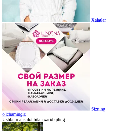
Xalatlar
Sizning
o'lchamingiz
Ushbu mahsulot bilan xarid qiling