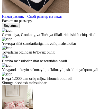
Наматрасник - Свой размер на заказ
Расчет по размеру
Buyurtma
Germaniya, Gonkong va Turkiya filiallarida ishlab chiqariladi
Yevropa sifat standartlariga muvofiq mahsulotlar
Tovarlarni oldindan to'lovsiz oling
Barcha mahsulotlar sifat nazoratidan o'tadi
Yuvgandan keyin so'nmaydi, to'kilmaydi, shaklini yo'qotmaydi
Bizga 12000 dan ortiq mijoz ishonch bildiradi
Shunga o'xshash mahsulotlar