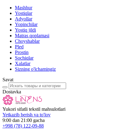
Mashhur
Yostiqlar
Adyollar
Yopinchilar
Yostiq jildi
Matras qoplamasi
Choyshablar
Pled
Prostin
Sochiqlar
Xalatlar
Sizning o'lchamingiz
Savat
Dostavka
Yukori sifatli tekstil mahsulotlari
Yetkazib berish va to'lov
9:00 dan 21:00 gacha
+998
(78) 122-09-88