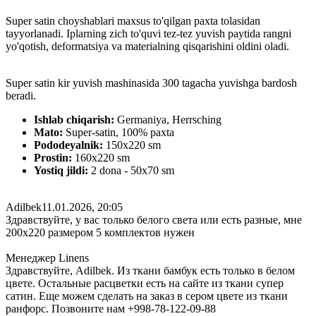
Super satin choyshablari maxsus to'qilgan paxta tolasidan
tayyorlanadi. Iplarning zich to'quvi tez-tez yuvish paytida rangni
yo'qotish, deformatsiya va materialning qisqarishini oldini oladi.
Super satin kir yuvish mashinasida 300 tagacha yuvishga bardosh
beradi.
Ishlab chiqarish:
Germaniya, Herrsching
Mato:
Super-satin, 100% paxta
Pododeyalnik:
150х220 sm
Prostin:
160х220 sm
Yostiq jildi:
2 dona - 50x70 sm
Adilbek
11.01.2026, 20:05
Здравствуйте, у вас только белого света или есть разные, мне
200х220 размером 5 комплектов нужен
Менеджер Linens
Здравствуйте, Adilbek. Из ткани бамбук есть только в белом
цвете. Остальные расцветки есть на сайте из ткани супер
сатин. Еще можем сделать на заказ в сером цвете из ткани
ранфорс. Позвоните нам +998-78-122-09-88