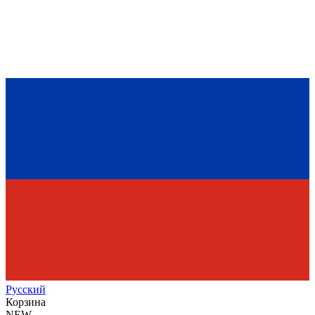
Рус
ский
Корзина
NEW