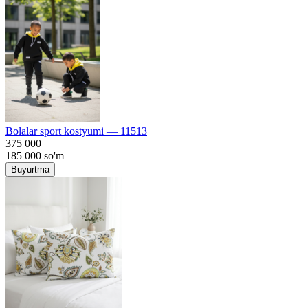
Bolalar sport kostyumi — 11513
375 000
185 000
so'm
Buyurtma