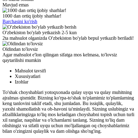
Mavjud emas
1000 dan ortiq ijobiy sharhlar!
Barchasini ko'rish
O'zbekiston bo'ylab yetkazish 2-5 kun
2ta mahsulot olganizda O'zbekiston bo'ylab bepul yetkazib beriladi!
Oldindan to'lovsiz
Agar mahsulot e'lon qilingan sifatga mos kelmasa, to'lovsiz
qaytarilishi mumkin
Mahsulot tavsifi
Xususiyatlari
Izohlar
To'shak choyshablari yotoqxonada qulay uyqu va qulay muhitning
ajralmas qismidir. Bizning ko'rpa-to'shak to'plamimiz to'plamlarning
keng tanlovini taklif etadi, shu jumladan. Bu issiqlik, qulaylik,
yaxshi shamollatish va ob-havoni ta'minlaydi. Sizning uslubingiz va
afzalliklaringizga to'liq mos keladigan choyshabni topish uchun turli
xil ranglar, naqshlar va o'lchamlarni tanlang. Sizning to'liq dam
olishingiz va sifatli uyqu uchun mo'ljallangan oq choyshablarimiz
bilan o'zingizni qulaylik va dam olishga sho'ng'ing.