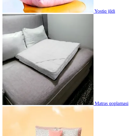
Yostiq jildi
Matras qoplamasi