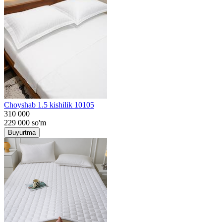
Choyshab 1.5 kishilik 10105
310 000
229 000
so'm
Buyurtma