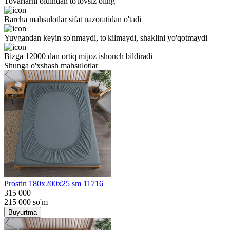
Tovarlarni oldindan to'lovsiz oling
Barcha mahsulotlar sifat nazoratidan o'tadi
Yuvgandan keyin so'nmaydi, to'kilmaydi, shaklini yo'qotmaydi
Bizga 12000 dan ortiq mijoz ishonch bildiradi
Shunga o'xshash mahsulotlar
Prostin 180x200x25 sm 11716
315 000
215 000
so'm
Buyurtma