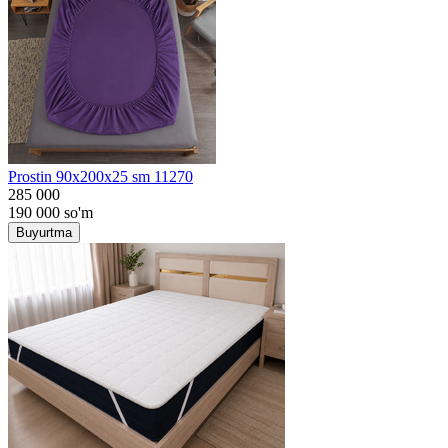
Prostin 90x200x25 sm 11270
285 000
190 000
so'm
Buyurtma