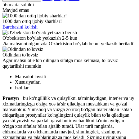
56 marta soltildi
Mavjud emas
1000 dan ortiq ijobiy sharhlar!
Barchasini ko'rish
O'zbekiston bo'ylab yetkazish 2-5 kun
2ta mahsulot olganizda O'zbekiston bo'ylab bepul yetkazib beriladi!
Oldindan to'lovsiz
Agar mahsulot e'lon qilingan sifatga mos kelmasa, to'lovsiz
qaytarilishi mumkin
Mahsulot tavsifi
Xususiyatlari
Izohlar
Prostyn
- bu ko'ngillilik va qulaylikni ta'minlaydigan, inter'er va uy
xizmatlaringizga o'ziga xos ta'sir qiladigan mustahkam va go'zal
mahsulotdir. Yumshoq va yuzga zo'rroq bo'lgan materialdan ishlab
chiqarilgan prostynilar ko'nglingizni qulaylik bilan to'la qiladigan,
yaxshi yuvish va paxtali qavatlantiruvchanlikni ta'minlaydigan
o'ziga xos sifatlar bilan ajralib turadi. Ular turli ranglarda,
chizmalarda va o'lchamlarda mavjud, shuningdek, sizning uy
xizmatlariga va talablaringizga mos keladi. Sizning uyingizning