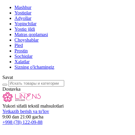
Mashhur
Yostiqlar
Adyollar
Yopinchilar
Yostiq jildi
Matras qoplamasi
Choyshablar
Pled
Prostin
Sochiqlar
Xalatlar
Sizning o'lchamingiz
Savat
Dostavka
Yukori sifatli tekstil mahsulotlari
Yetkazib berish va to'lov
9:00 dan 21:00 gacha
+998
(78) 122-09-88