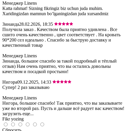
Менеджер Linens
Katta rahmat! Sizning fikringiz biz uchun juda muhim.
Xaridingizdan mamnun bo‘lganingizdan juda xursandmiz
Зинаида
28.02.2026, 18:35
Получила заказ . Качеством была приятно удивлена . Все
сшито очень качественно , цвет соответствует . На кровать
90*200 сел идеально . Спасибо за быструю доставку и
качественный товар
Менеджер Linens
Зинаида, большое спасибо за такой подробный и тёплый
отзыв) Нам очень приятно, что вы остались довольны
качеством и посадкой простыни!
Нигора
09.12.2025, 14:33
Супер! 2 раз заказываю
Менеджер Linens
Нигора, большое спасибо! Так приятно, что вы заказываете
уже во второй раз. Пусть и дальше всё радует вас качеством!
загрузить еще...
Fikr yozing
Сбросить