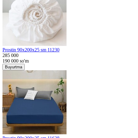
Prostin 90x200x25 sm 11230
285 000
190 000
so'm
Buyurtma