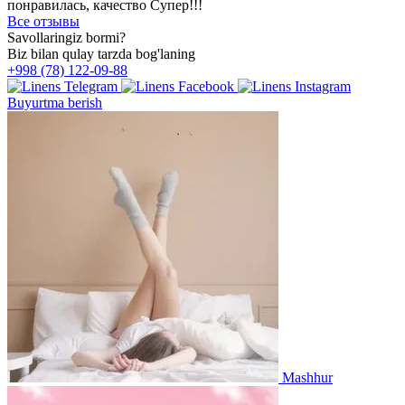
понравилась, качество Супер!!!
Все отзывы
Savollaringiz bormi?
Biz bilan qulay tarzda bog'laning
+998 (78) 122-09-88
Buyurtma berish
Mashhur