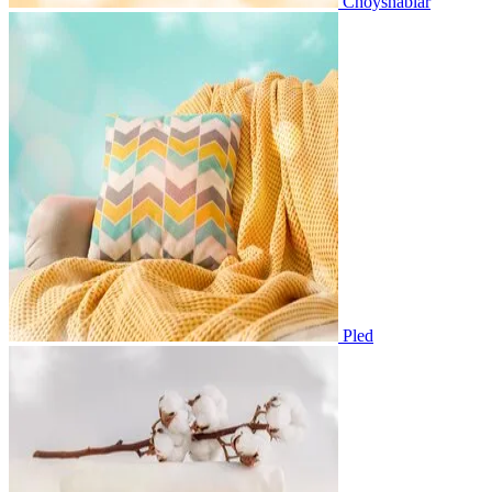
Choyshablar
Pled