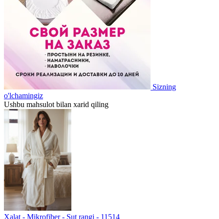
Sizning
o'lchamingiz
Ushbu mahsulot bilan xarid qiling
Хalat - Mikrofiber - Sut rangi - 11514