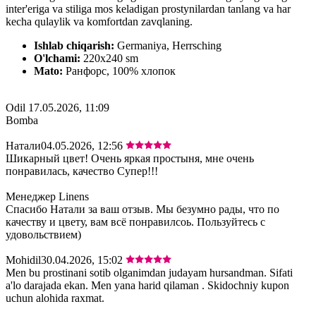
inter'eriga va stiliga mos keladigan prostynilardan tanlang va har
kecha qulaylik va komfortdan zavqlaning.
Ishlab chiqarish:
Germaniya, Herrsching
O'lchami:
220х240 sm
Mato:
Ранфорс, 100% хлопок
Odil
17.05.2026, 11:09
Bomba
Натали
04.05.2026, 12:56
Шикарный цвет! Очень яркая простыня, мне очень
понравилась, качество Супер!!!
Менеджер Linens
Спасибо Натали за ваш отзыв. Мы безумно рады, что по
качеству и цвету, вам всё понравилсоь. Пользуйтесь с
удовольствием)
Mohidil
30.04.2026, 15:02
Men bu prostinani sotib olganimdan judayam hursandman. Sifati
a'lo darajada ekan. Men yana harid qilaman . Skidochniy kupon
uchun alohida raxmat.