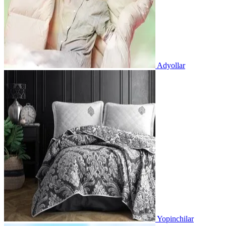
Adyollar
Yopinchilar