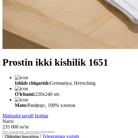
Prostin ikki kishilik 1651
Ishlab chiqarish:
Germaniya, Herrsching
O'lchami:
220х240 sm
Mato:
Ранфорс, 100% хлопок
Mahsulot tavsifi
Izohlar
Narxi
235 000
so'm
Нет в наличии, доступен предзаказ
Telegramga yozish
Oldindan buyurtma