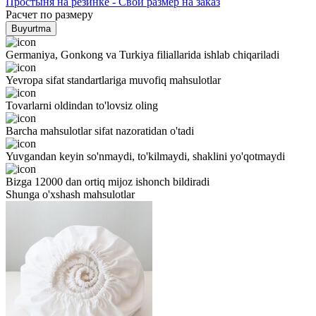
Простыня на резинке - Свой размер на заказ
Расчет по размеру
Buyurtma
Germaniya, Gonkong va Turkiya filiallarida ishlab chiqariladi
Yevropa sifat standartlariga muvofiq mahsulotlar
Tovarlarni oldindan to'lovsiz oling
Barcha mahsulotlar sifat nazoratidan o'tadi
Yuvgandan keyin so'nmaydi, to'kilmaydi, shaklini yo'qotmaydi
Bizga 12000 dan ortiq mijoz ishonch bildiradi
Shunga o'xshash mahsulotlar