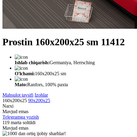
Prostin 160x200x25 sm 11412
Ishlab chiqarish:
Germaniya, Herrsching
O'lchami:
160x200x25 sm
Mato:
Ranfors, 100% paxta
Mahsulot tavsifi
Izohlar
160x200x25
90x200x25
Narxi
Mavjud emas
Telegramga yozish
119 marta soltildi
Mavjud emas