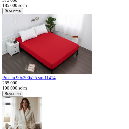
375 000
185 000
so'm
Buyurtma
Prostin 90x200x25 sm 11414
285 000
190 000
so'm
Buyurtma