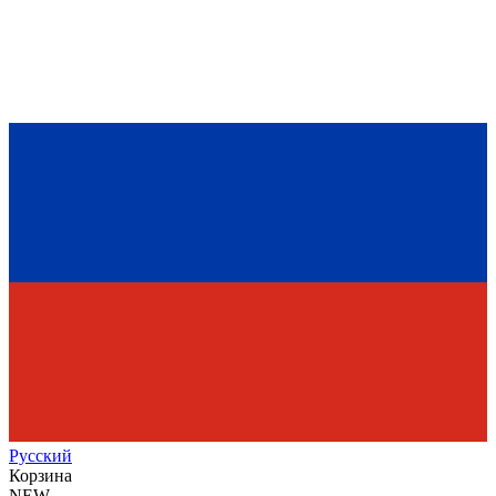
Рус
ский
Корзина
NEW