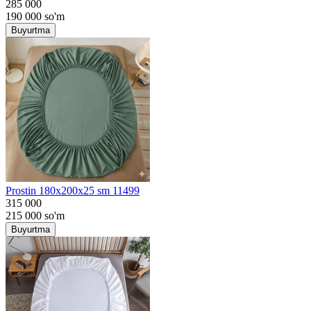
285 000
190 000
so'm
Buyurtma
Prostin 180x200x25 sm 11499
315 000
215 000
so'm
Buyurtma