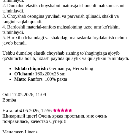
ta'minlaydi.
2. Dumaloq elastik choyshabni matrasga ishonchli mahkamlashni
ta'minlaydi.
3. Choyshab osongina yuviladi va parvarish qilinadi, shakli va
rangini saqlab qoladi.
4. Bardoshli material-ranfors mahsulotning uzoq umr ko'rishini
ta'minlaydi.
5. Har xil o'lchamdagi va shakldagi matraslarda foydalanish uchun
javob beradi.
Ushbu dumaloq elastik choyshab sizning to'shagingizga ajoyib
qo'shimcha bo'lib, uxlash paytida qulaylik va qulaylikni ta'minlaydi.
Ishlab chiqarish:
Germaniya, Herrsching
O'lchami:
160x200x25 sm
Mato:
Ranfors, 100% paxta
Odil
17.05.2026, 11:09
Bomba
Натали
04.05.2026, 12:56
Шикарный цвет! Очень яркая простыня, мне очень
понравилась, качество Супер!!!
Менеджер Linens