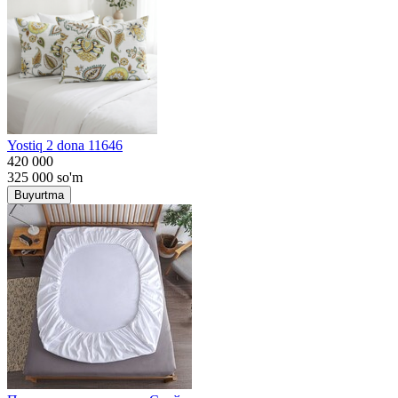
Yostiq 2 dona 11646
420 000
325 000
so'm
Buyurtma