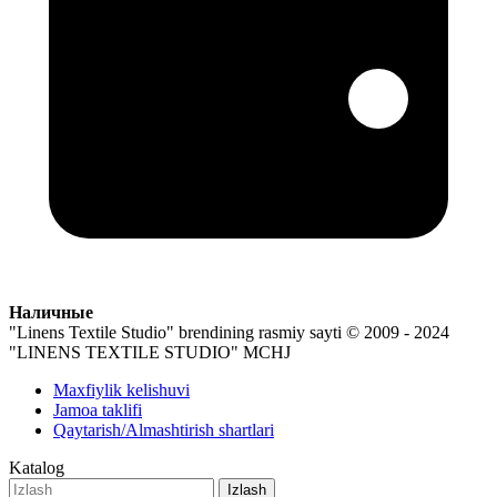
Наличные
"Linens Textile Studio" brendining rasmiy sayti
© 2009 - 2024
"LINENS TEXTILE STUDIO" MCHJ
Maxfiylik kelishuvi
Jamoa taklifi
Qaytarish/Almashtirish shartlari
Katalog
Izlash