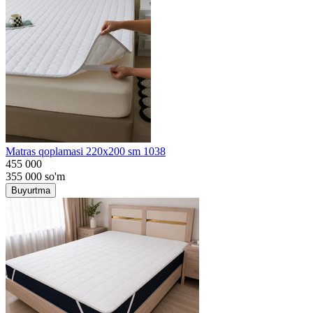
Matras qoplamasi 220x200 sm 1038
455 000
355 000
so'm
Buyurtma