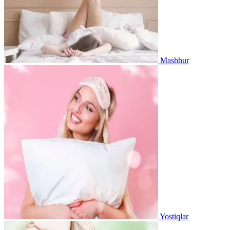
Mashhur
Yostiqlar