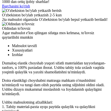
1000 dan ortiq ijobiy sharhlar!
Barchasini ko'rish
O'zbekiston bo'ylab yetkazish 2-5 kun
2ta mahsulot olganizda O'zbekiston bo'ylab bepul yetkazib beriladi!
Oldindan to'lovsiz
Agar mahsulot e'lon qilingan sifatga mos kelmasa, to'lovsiz
qaytarilishi mumkin
Mahsulot tavsifi
Xususiyatlari
Izohlar
Dumaloq elastik choyshab yuqori sifatli materialdan tayyorlangan-
ranfors, u 100% paxtadan iborat. Ushbu tabiiy tola uxlash vaqtida
yoqimli qulaylik va yaxshi shamollatishni ta'minlaydi.
Doira elastikligi choyshabni matrasga mahkam o'rnashishini
ta'minlaydi va tungi dam olish paytida uning siljishini oldini oladi.
Ushbu dizayn mukammal moslashish va foydalanish qulayligini
ta'minlaydi.
Ushbu mahsulotning afzalliklari:
1. Tabiiy material-paxta uyqu paytida qulaylik va qulaylikni