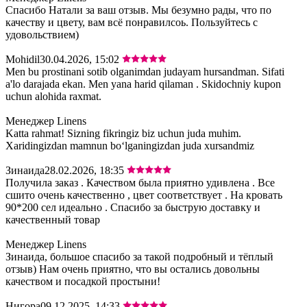
Спасибо Натали за ваш отзыв. Мы безумно рады, что по
качеству и цвету, вам всё понравилсоь. Пользуйтесь с
удовольствием)
Mohidil
30.04.2026, 15:02
Men bu prostinani sotib olganimdan judayam hursandman. Sifati
a'lo darajada ekan. Men yana harid qilaman . Skidochniy kupon
uchun alohida raxmat.
Менеджер Linens
Katta rahmat! Sizning fikringiz biz uchun juda muhim.
Xaridingizdan mamnun bo‘lganingizdan juda xursandmiz
Зинаида
28.02.2026, 18:35
Получила заказ . Качеством была приятно удивлена . Все
сшито очень качественно , цвет соответствует . На кровать
90*200 сел идеально . Спасибо за быструю доставку и
качественный товар
Менеджер Linens
Зинаида, большое спасибо за такой подробный и тёплый
отзыв) Нам очень приятно, что вы остались довольны
качеством и посадкой простыни!
Нигора
09.12.2025, 14:33