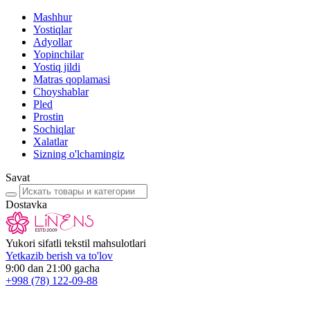
Mashhur
Yostiqlar
Adyollar
Yopinchilar
Yostiq jildi
Matras qoplamasi
Choyshablar
Pled
Prostin
Sochiqlar
Xalatlar
Sizning o'lchamingiz
Savat
Dostavka
Yukori sifatli tekstil mahsulotlari
Yetkazib berish va to'lov
9:00 dan 21:00 gacha
+998
(78) 122-09-88