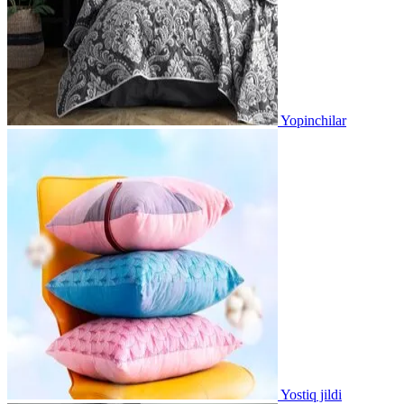
Yopinchilar
Yostiq jildi