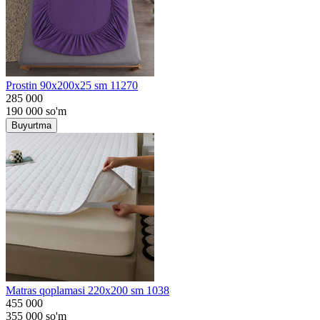
Prostin 90x200x25 sm 11270
285 000
190 000
so'm
Buyurtma
Matras qoplamasi 220x200 sm 1038
455 000
355 000
so'm