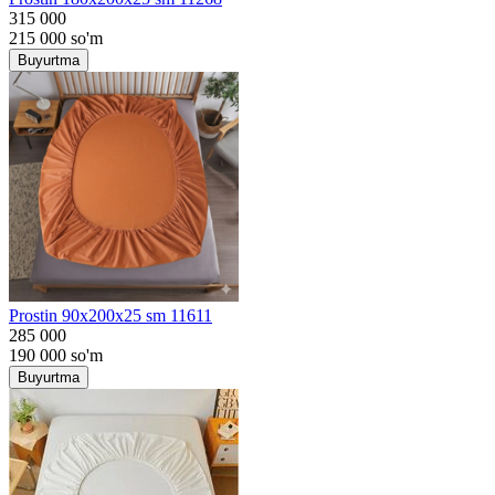
315 000
215 000
so'm
Buyurtma
Prostin 90x200x25 sm 11611
285 000
190 000
so'm
Buyurtma