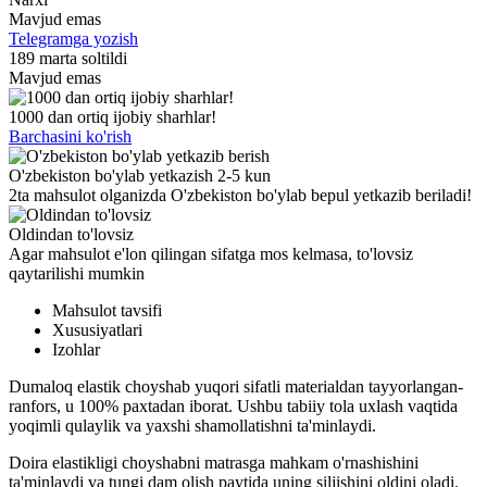
Mavjud emas
Telegramga yozish
189 marta soltildi
Mavjud emas
1000 dan ortiq ijobiy sharhlar!
Barchasini ko'rish
O'zbekiston bo'ylab yetkazish 2-5 kun
2ta mahsulot olganizda O'zbekiston bo'ylab bepul yetkazib beriladi!
Oldindan to'lovsiz
Agar mahsulot e'lon qilingan sifatga mos kelmasa, to'lovsiz
qaytarilishi mumkin
Mahsulot tavsifi
Xususiyatlari
Izohlar
Dumaloq elastik choyshab yuqori sifatli materialdan tayyorlangan-
ranfors, u 100% paxtadan iborat. Ushbu tabiiy tola uxlash vaqtida
yoqimli qulaylik va yaxshi shamollatishni ta'minlaydi.
Doira elastikligi choyshabni matrasga mahkam o'rnashishini
ta'minlaydi va tungi dam olish paytida uning siljishini oldini oladi.