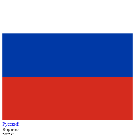
Рус
ский
Корзина
NEW