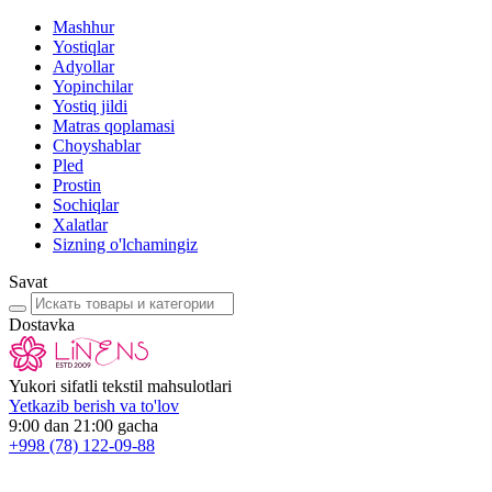
Mashhur
Yostiqlar
Adyollar
Yopinchilar
Yostiq jildi
Matras qoplamasi
Choyshablar
Pled
Prostin
Sochiqlar
Xalatlar
Sizning o'lchamingiz
Savat
Dostavka
Yukori sifatli tekstil mahsulotlari
Yetkazib berish va to'lov
9:00 dan 21:00 gacha
+998
(78) 122-09-88