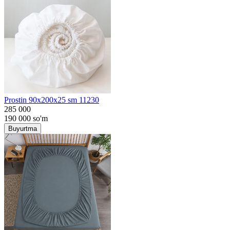
Prostin 90x200x25 sm 11230
285 000
190 000
so'm
Buyurtma