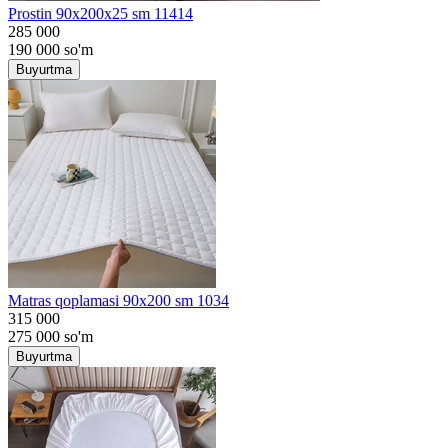
Prostin 90x200x25 sm 11414
285 000
190 000
so'm
Buyurtma
Matras qoplamasi 90x200 sm 1034
315 000
275 000
so'm
Buyurtma