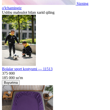
Sizning
o'lchamingiz
Ushbu mahsulot bilan xarid qiling
Bolalar sport kostyumi — 11513
375 000
185 000
so'm
Buyurtma