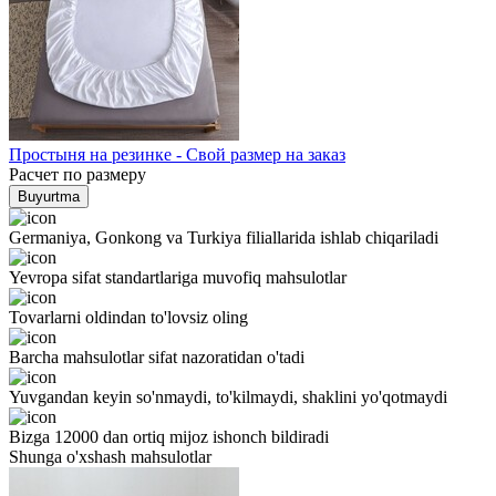
Простыня на резинке - Свой размер на заказ
Расчет по размеру
Buyurtma
Germaniya, Gonkong va Turkiya filiallarida ishlab chiqariladi
Yevropa sifat standartlariga muvofiq mahsulotlar
Tovarlarni oldindan to'lovsiz oling
Barcha mahsulotlar sifat nazoratidan o'tadi
Yuvgandan keyin so'nmaydi, to'kilmaydi, shaklini yo'qotmaydi
Bizga 12000 dan ortiq mijoz ishonch bildiradi
Shunga o'xshash mahsulotlar