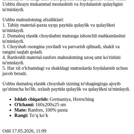
Ushbu dizayn mukammal moslashish va foydalanish qulayligini
ta'minlaydi.
Ushbu mahsulotning afzalliklari:
1. Tabiiy material-paxta uyqu paytida qulaylik va qulaylikni
ta'minlaydi.
2. Dumaloq elastik choyshabni matrasga ishonchli mahkamlashni
ta'minlaydi.
3. Choyshab osongina yuviladi va parvarish qilinadi, shakli va
rangini saqlab qoladi.
4. Bardoshli material-ranfors mahsulotning uzoq umr ko'rishini
ta'minlaydi.
5. Har xil o'lchamdagi va shakldagi matraslarda foydalanish uchun
javob beradi.
Ushbu dumaloq elastik choyshab sizning to'shagingizga ajoyib
qo'shimcha bo'lib, uxlash paytida qulaylik va qulaylikni ta'minlaydi.
Ishlab chiqarish:
Germaniya, Herrsching
O'lchami:
160x200x25 sm
Mato:
Ranfors, 100% paxta
Rangi:
Toʻq koʻk
Odil
17.05.2026, 11:09