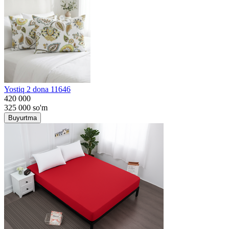
Yostiq 2 dona 11646
420 000
325 000
so'm
Buyurtma