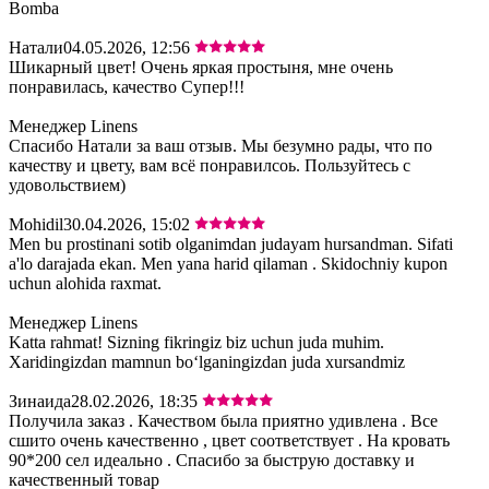
Bomba
Натали
04.05.2026, 12:56
Шикарный цвет! Очень яркая простыня, мне очень
понравилась, качество Супер!!!
Менеджер Linens
Спасибо Натали за ваш отзыв. Мы безумно рады, что по
качеству и цвету, вам всё понравилсоь. Пользуйтесь с
удовольствием)
Mohidil
30.04.2026, 15:02
Men bu prostinani sotib olganimdan judayam hursandman. Sifati
a'lo darajada ekan. Men yana harid qilaman . Skidochniy kupon
uchun alohida raxmat.
Менеджер Linens
Katta rahmat! Sizning fikringiz biz uchun juda muhim.
Xaridingizdan mamnun bo‘lganingizdan juda xursandmiz
Зинаида
28.02.2026, 18:35
Получила заказ . Качеством была приятно удивлена . Все
сшито очень качественно , цвет соответствует . На кровать
90*200 сел идеально . Спасибо за быструю доставку и
качественный товар