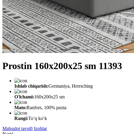
Prostin 160x200x25 sm 11393
Ishlab chiqarish:
Germaniya, Herrsching
O'lchami:
160x200x25 sm
Mato:
Ranfors, 100% paxta
Rangi:
Toʻq koʻk
Mahsulot tavsifi
Izohlar
Narxi