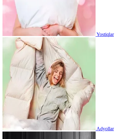
Yostiqlar
Adyollar