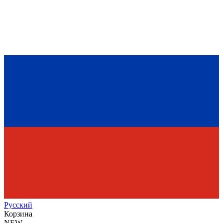
Рус
ский
Корзина
NEW