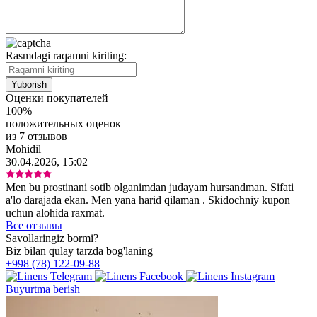
Rasmdagi raqamni kiriting:
Оценки покупателей
100%
положительных оценок
из 7 отзывов
Mohidil
30.04.2026, 15:02
Men bu prostinani sotib olganimdan judayam hursandman. Sifati
a'lo darajada ekan. Men yana harid qilaman . Skidochniy kupon
uchun alohida raxmat.
Все отзывы
Savollaringiz bormi?
Biz bilan qulay tarzda bog'laning
+998 (78) 122-09-88
Buyurtma berish