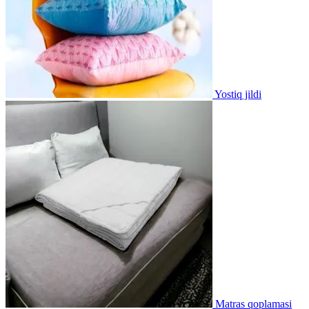
Yostiq jildi
Matras qoplamasi