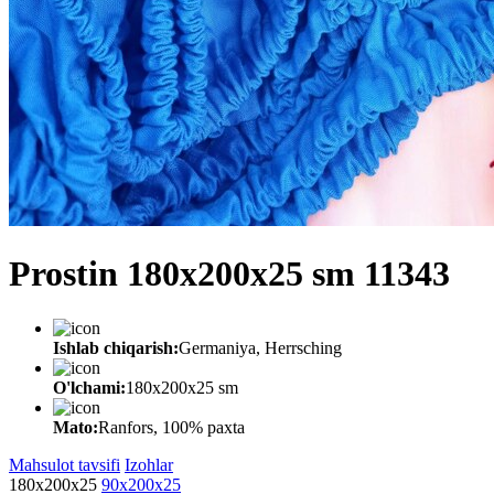
Prostin 180x200x25 sm 11343
Ishlab chiqarish:
Germaniya, Herrsching
O'lchami:
180x200x25 sm
Mato:
Ranfors, 100% paxta
Mahsulot tavsifi
Izohlar
180x200x25
90x200x25