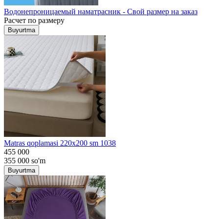
Водонепроницаемый наматрасник - Свой размер на заказ
Расчет по размеру
Buyurtma
Matras qoplamasi 220x200 sm 1038
455 000
355 000
so'm
Buyurtma