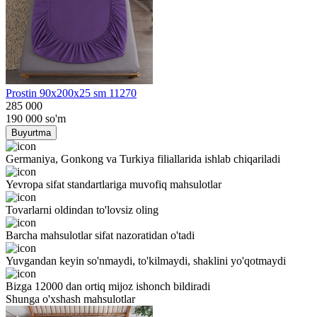
Prostin 90x200x25 sm 11270
285 000
190 000
so'm
Buyurtma
Germaniya, Gonkong va Turkiya filiallarida ishlab chiqariladi
Yevropa sifat standartlariga muvofiq mahsulotlar
Tovarlarni oldindan to'lovsiz oling
Barcha mahsulotlar sifat nazoratidan o'tadi
Yuvgandan keyin so'nmaydi, to'kilmaydi, shaklini yo'qotmaydi
Bizga 12000 dan ortiq mijoz ishonch bildiradi
Shunga o'xshash mahsulotlar