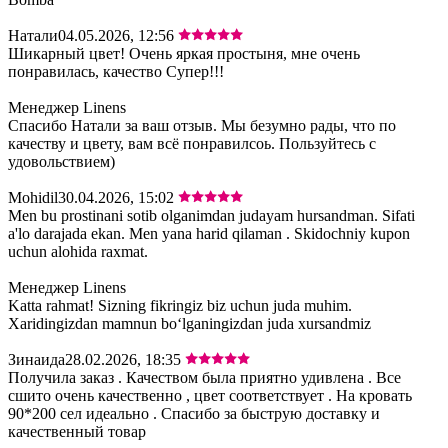
Натали
04.05.2026, 12:56
Шикарный цвет! Очень яркая простыня, мне очень
понравилась, качество Супер!!!
Менеджер Linens
Спасибо Натали за ваш отзыв. Мы безумно рады, что по
качеству и цвету, вам всё понравилсоь. Пользуйтесь с
удовольствием)
Mohidil
30.04.2026, 15:02
Men bu prostinani sotib olganimdan judayam hursandman. Sifati
a'lo darajada ekan. Men yana harid qilaman . Skidochniy kupon
uchun alohida raxmat.
Менеджер Linens
Katta rahmat! Sizning fikringiz biz uchun juda muhim.
Xaridingizdan mamnun bo‘lganingizdan juda xursandmiz
Зинаида
28.02.2026, 18:35
Получила заказ . Качеством была приятно удивлена . Все
сшито очень качественно , цвет соответствует . На кровать
90*200 сел идеально . Спасибо за быструю доставку и
качественный товар