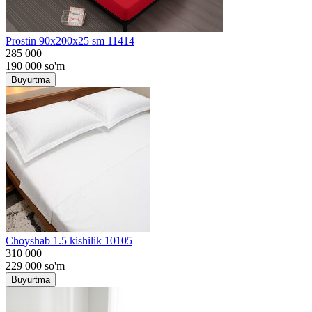
Prostin 90x200x25 sm 11414
285 000
190 000
so'm
Buyurtma
Choyshab 1.5 kishilik 10105
310 000
229 000
so'm
Buyurtma