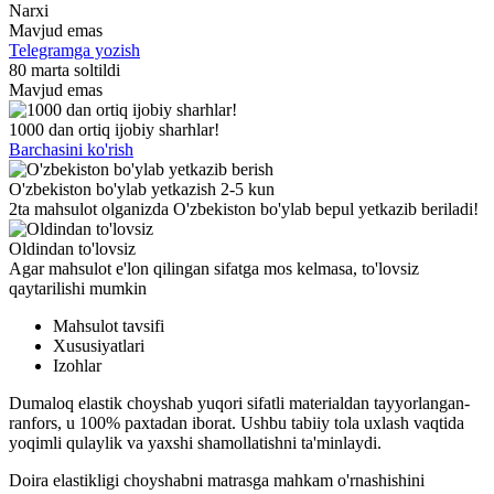
Narxi
Mavjud emas
Telegramga yozish
80 marta soltildi
Mavjud emas
1000 dan ortiq ijobiy sharhlar!
Barchasini ko'rish
O'zbekiston bo'ylab yetkazish 2-5 kun
2ta mahsulot olganizda O'zbekiston bo'ylab bepul yetkazib beriladi!
Oldindan to'lovsiz
Agar mahsulot e'lon qilingan sifatga mos kelmasa, to'lovsiz
qaytarilishi mumkin
Mahsulot tavsifi
Xususiyatlari
Izohlar
Dumaloq elastik choyshab yuqori sifatli materialdan tayyorlangan-
ranfors, u 100% paxtadan iborat. Ushbu tabiiy tola uxlash vaqtida
yoqimli qulaylik va yaxshi shamollatishni ta'minlaydi.
Doira elastikligi choyshabni matrasga mahkam o'rnashishini