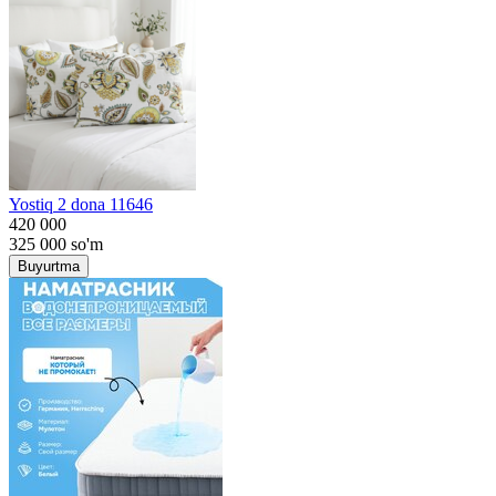
Yostiq 2 dona 11646
420 000
325 000
so'm
Buyurtma