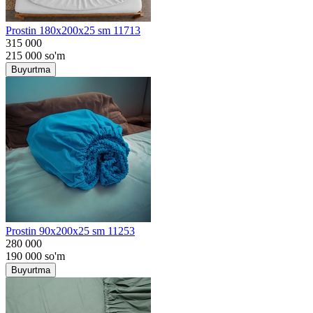
Prostin 180x200x25 sm 11713
315 000
215 000
so'm
Buyurtma
Prostin 90x200x25 sm 11253
280 000
190 000
so'm
Buyurtma