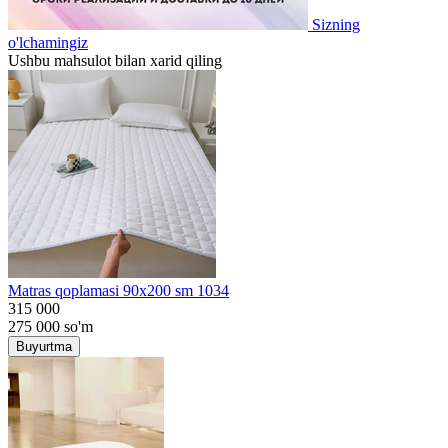
Sizning
o'lchamingiz
Ushbu mahsulot bilan xarid qiling
Matras qoplamasi 90x200 sm 1034
315 000
275 000
so'm
Buyurtma