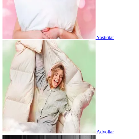
Yostiqlar
Adyollar