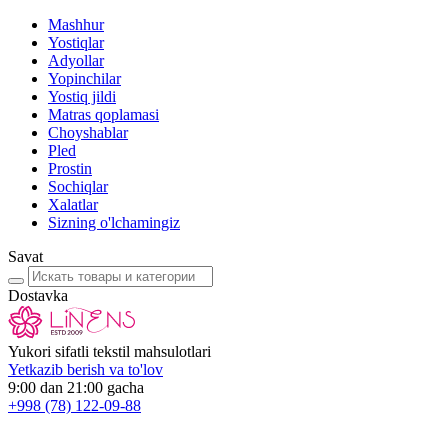
Mashhur
Yostiqlar
Adyollar
Yopinchilar
Yostiq jildi
Matras qoplamasi
Choyshablar
Pled
Prostin
Sochiqlar
Xalatlar
Sizning o'lchamingiz
Savat
Dostavka
Yukori sifatli tekstil mahsulotlari
Yetkazib berish va to'lov
9:00 dan 21:00 gacha
+998
(78) 122-09-88