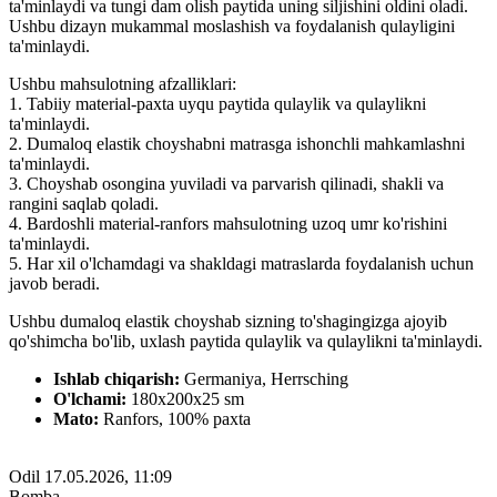
ta'minlaydi va tungi dam olish paytida uning siljishini oldini oladi.
Ushbu dizayn mukammal moslashish va foydalanish qulayligini
ta'minlaydi.
Ushbu mahsulotning afzalliklari:
1. Tabiiy material-paxta uyqu paytida qulaylik va qulaylikni
ta'minlaydi.
2. Dumaloq elastik choyshabni matrasga ishonchli mahkamlashni
ta'minlaydi.
3. Choyshab osongina yuviladi va parvarish qilinadi, shakli va
rangini saqlab qoladi.
4. Bardoshli material-ranfors mahsulotning uzoq umr ko'rishini
ta'minlaydi.
5. Har xil o'lchamdagi va shakldagi matraslarda foydalanish uchun
javob beradi.
Ushbu dumaloq elastik choyshab sizning to'shagingizga ajoyib
qo'shimcha bo'lib, uxlash paytida qulaylik va qulaylikni ta'minlaydi.
Ishlab chiqarish:
Germaniya, Herrsching
O'lchami:
180x200x25 sm
Mato:
Ranfors, 100% paxta
Odil
17.05.2026, 11:09
Bomba