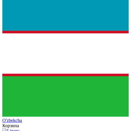
O'zb
ekcha
Корзина