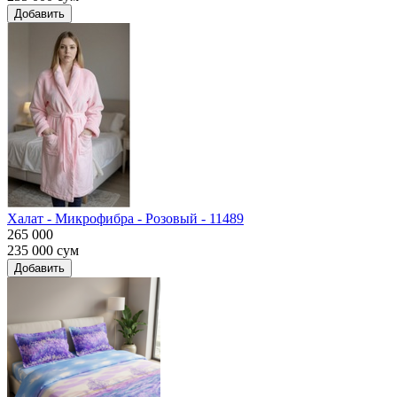
Добавить
Халат - Микрофибра - Розовый - 11489
265 000
235 000
сум
Добавить