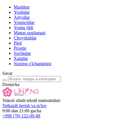
Mashhur
Yostiqlar
Adyollar
Yopinchilar
Yostiq jildi
Matras qoplamasi
Choyshablar
Pled
Prostin
Sochiqlar
Xalatlar
Sizning o'lchamingiz
Savat
Dostavka
Yukori sifatli tekstil mahsulotlari
Yetkazib berish va to'lov
9:00 dan 21:00 gacha
+998
(78) 122-09-88