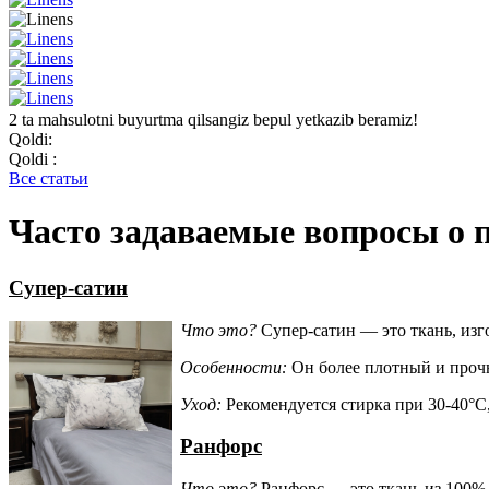
2 ta mahsulotni buyurtma qilsangiz bepul yetkazib beramiz!
Qoldi:
Qoldi :
Все статьи
Часто задаваемые вопросы о 
Супер-сатин
Что это?
Супер-сатин — это ткань, изг
Особенности:
Он более плотный и прочн
Уход:
Рекомендуется стирка при 30-40°C,
Ранфорс
Что это?
Ранфорс — это ткань из 100%