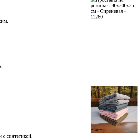
ким.
в.
и с синтетикой.