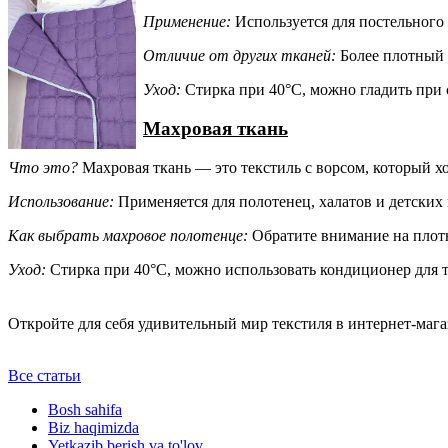
Применение:
Используется для постельного 
Отличие от других тканей:
Более плотный и
Уход:
Стирка при 40°C, можно гладить при 
Махровая ткань
Что это?
Махровая ткань — это текстиль с ворсом, который х
Использование:
Применяется для полотенец, халатов и детских
Как выбрать махровое полотенце:
Обратите внимание на плотн
Уход:
Стирка при 40°C, можно использовать кондиционер для т
Откройте для себя удивительный мир текстиля в интернет-маг
Все статьи
Bosh sahifa
Biz haqimizda
Yetkazib berish va to'lov