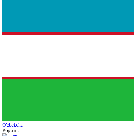
O'zb
ekcha
Корзина