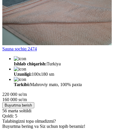
Sauna sochiq 2474
Ishlab chiqarish:
Turkiya
Uzunligi:
100x180 sm
Tarkibi:
Mahroviy mato, 100% paxta
220 000 so'm
160 000
so'm
Buyurtma berish
56 marta soltildi
Qoldi: 5
Talabingizni topa olmadizmi?
Buyurtma bering va Siz uchun topib beramiz!