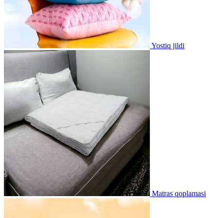
Yostiq jildi
Matras qoplamasi