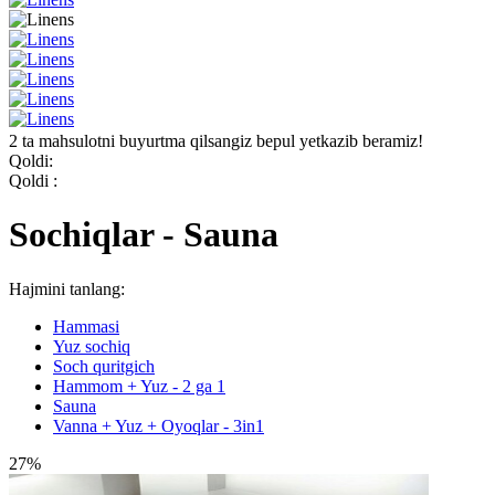
2 ta mahsulotni buyurtma qilsangiz bepul yetkazib beramiz!
Qoldi:
Qoldi :
Sochiqlar - Sauna
Hajmini tanlang:
Hammasi
Yuz sochiq
Soch quritgich
Hammom + Yuz - 2 ga 1
Sauna
Vanna + Yuz + Oyoqlar - 3in1
27%