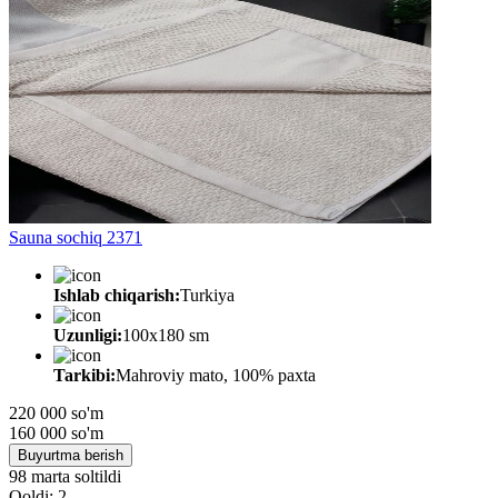
Sauna sochiq 2371
Ishlab chiqarish:
Turkiya
Uzunligi:
100x180 sm
Tarkibi:
Mahroviy mato, 100% paxta
220 000 so'm
160 000
so'm
Buyurtma berish
98 marta soltildi
Qoldi: 2