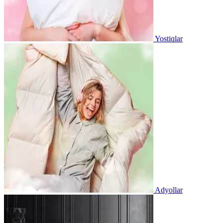
Yostiqlar
Adyollar