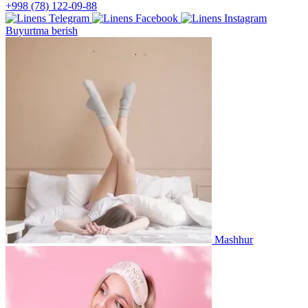
+998 (78) 122-09-88
Buyurtma berish
Mashhur