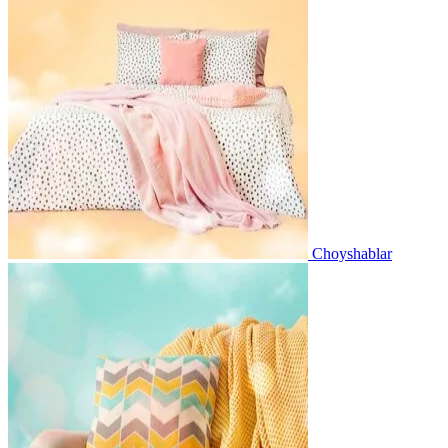
Choyshablar