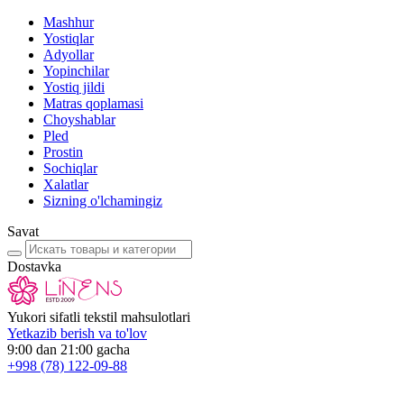
Mashhur
Yostiqlar
Adyollar
Yopinchilar
Yostiq jildi
Matras qoplamasi
Choyshablar
Pled
Prostin
Sochiqlar
Xalatlar
Sizning o'lchamingiz
Savat
Dostavka
Yukori sifatli tekstil mahsulotlari
Yetkazib berish va to'lov
9:00 dan 21:00 gacha
+998
(78) 122-09-88