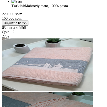
Tarkibi:
Mahroviy mato, 100% paxta
220 000 so'm
160 000
so'm
Buyurtma berish
63 marta soltildi
Qoldi: 2
27%