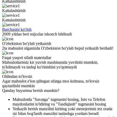
Kattalashtirish
Kattalashtirish
Kattalashtirish
Barchasini ko'rish
2009 yildan beri mijozlar ishonch bildiradi
O'zbekiston bo'ylab yetkazish
2ta mahsulot olganizda O'zbekiston bo'ylab bepul yetkazib beriladi!
Faqat yuqori sifatli materiallar
Mahsulotlarimiz kir yuvish mashinasida yuvilishi mumkin,
to'kilmaydi va tashqi ko'rinishini yo'qotmaydi
Oldindan to'lovsiz
Agar mahsulot e'lon qilingan sifatga mos kelmasa, to'lovsiz
qaytarilishi mumkin
Qanday buyurtma berish mumkin?
Mahsulotda "Savatga" tugmasini bosing, Ism va Telefon
maydonlarini to'ldiring va "Tasdiqlash" tugmasini bosing
Yetkazib berish manzilini kiriting yoki menejerimiz tez orada
siz bilan bog'lanib manzilni tanlashga yordam beradi