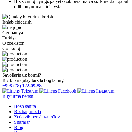
Biz sizning uyingizga yetkazib beramiz va siz kurerdan qabul
qilib buyurtmani to'laysiz
Ishlab chiqarish
Germaniya
Turkiya
O'zbekiston
Gonkong
Savollaringiz bormi?
Biz bilan qulay tarzda bog'laning
+998 (78) 122-09-88
Buyurtma berish
Bosh sahifa
Biz haqimizda
Yetkazib berish va to'lov
Sharhlar
Blog