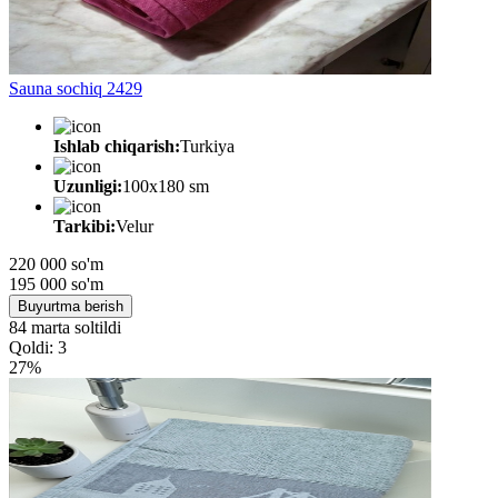
Sauna sochiq 2429
Ishlab chiqarish:
Turkiya
Uzunligi:
100x180 sm
Tarkibi:
Velur
220 000 so'm
195 000
so'm
Buyurtma berish
84 marta soltildi
Qoldi: 3
27%