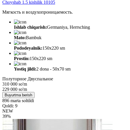
Choyshab 1.5 kishilik 10105
Мягкость и воздухопроницаемость.
Ishlab chiqarish:
Germaniya, Herrsching
Mato:
Bambuk
Pododeyalnik:
150х220 sm
Prostin:
150х220 sm
Yostiq jildi:
2 dona - 50x70 sm
Полуторное
Двуспальное
310 000 so'm
229 000
so'm
Buyurtma berish
896 marta soltildi
Qoldi: 9
NEW
39%