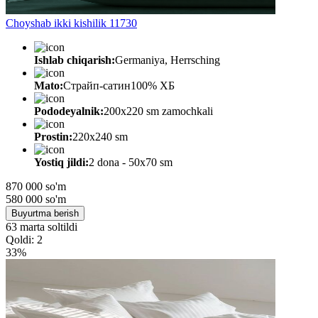
Choyshab ikki kishilik 11730
Ishlab chiqarish:
Germaniya, Herrsching
Mato:
Страйп-сатин100% ХБ
Pododeyalnik:
200х220 sm zamochkali
Prostin:
220х240 sm
Yostiq jildi:
2 dona - 50x70 sm
870 000 so'm
580 000
so'm
Buyurtma berish
63 marta soltildi
Qoldi: 2
33%