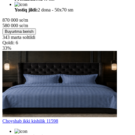
Yostiq jildi:
2 dona - 50x70 sm
870 000 so'm
580 000
so'm
Buyurtma berish
343 marta soltildi
Qoldi: 6
33%
Choyshab ikki kishilik 11598