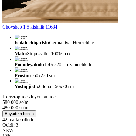
Choyshab 1.5 kishilik 11684
Ishlab chiqarish:
Germaniya, Herrsching
Mato:
Stripe-satin, 100% paxta
Pododeyalnik:
150х220 sm zamochkali
Prostin:
160х220 sm
Yostiq jildi:
2 dona - 50x70 sm
Полуторное
Двуспальное
580 000 so'm
480 000
so'm
Buyurtma berish
42 marta soltildi
Qoldi: 3
NEW
17%