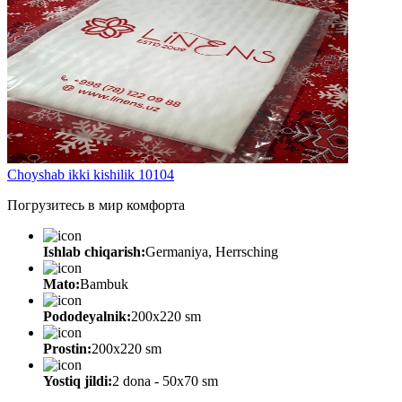
Choyshab ikki kishilik 10104
Погрузитесь в мир комфорта
Ishlab chiqarish:
Germaniya, Herrsching
Mato:
Bambuk
Pododeyalnik:
200х220 sm
Prostin:
200х220 sm
Yostiq jildi:
2 dona - 50x70 sm