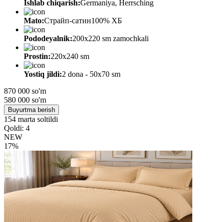
Ishlab chiqarish:
Germaniya, Herrsching
Mato:
Страйп-сатин100% ХБ
Pododeyalnik:
200х220 sm zamochkali
Prostin:
220х240 sm
Yostiq jildi:
2 dona - 50x70 sm
870 000 so'm
580 000
so'm
Buyurtma berish
154 marta soltildi
Qoldi: 4
NEW
17%