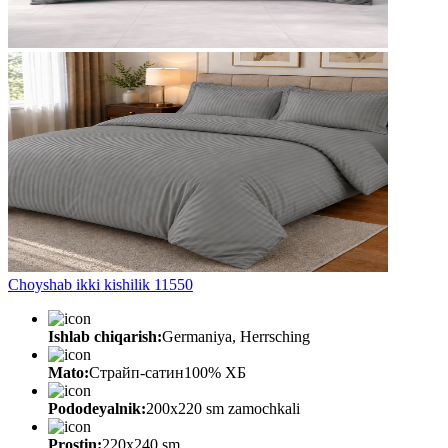
Choyshab ikki kishilik 11550
Ishlab chiqarish:
Germaniya, Herrsching
Mato:
Страйп-сатин100% ХБ
Pododeyalnik:
200х220 sm zamochkali
Prostin:
220х240 sm