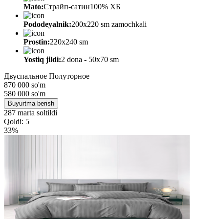
Mato:
Страйп-сатин100% ХБ
Pododeyalnik:
200х220 sm zamochkali
Prostin:
220х240 sm
Yostiq jildi:
2 dona - 50x70 sm
Двуспальное
Полуторное
870 000 so'm
580 000
so'm
Buyurtma berish
287 marta soltildi
Qoldi: 5
33%