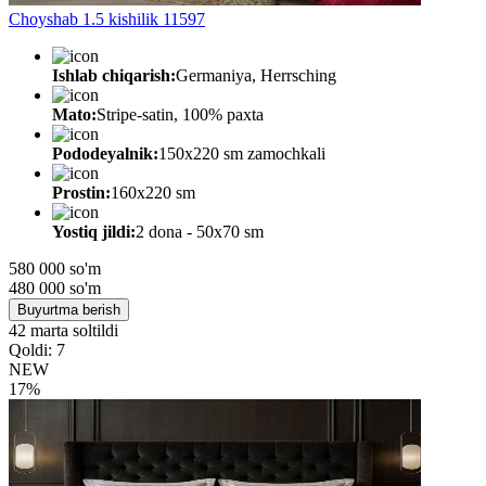
Choyshab 1.5 kishilik 11597
Ishlab chiqarish:
Germaniya, Herrsching
Mato:
Stripe-satin, 100% paxta
Pododeyalnik:
150х220 sm zamochkali
Prostin:
160х220 sm
Yostiq jildi:
2 dona - 50x70 sm
580 000 so'm
480 000
so'm
Buyurtma berish
42 marta soltildi
Qoldi: 7
NEW
17%