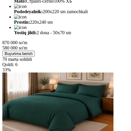
Mato:
Страйп-сатин100% ХБ
Pododeyalnik:
200х220 sm zamochkali
Prostin:
220х240 sm
Yostiq jildi:
2 dona - 50x70 sm
870 000 so'm
580 000
so'm
Buyurtma berish
70 marta soltildi
Qoldi: 6
33%