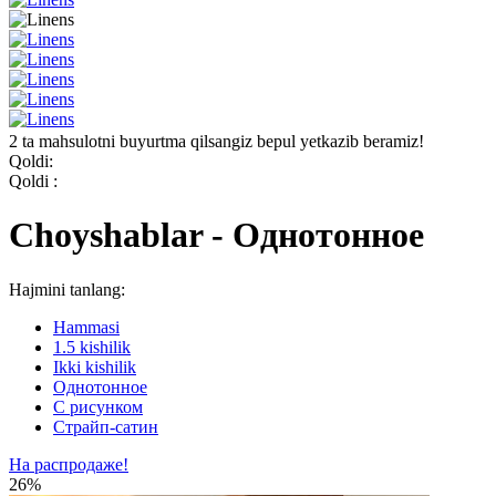
2 ta mahsulotni buyurtma qilsangiz bepul yetkazib beramiz!
Qoldi:
Qoldi :
Choyshablar - Однотонное
Hajmini tanlang:
Hammasi
1.5 kishilik
Ikki kishilik
Однотонное
С рисунком
Страйп-сатин
На распродаже!
26%