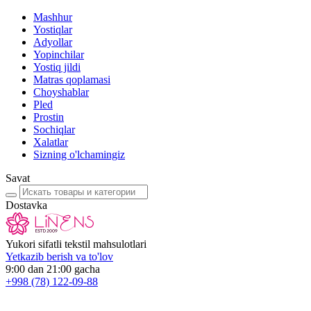
Mashhur
Yostiqlar
Adyollar
Yopinchilar
Yostiq jildi
Matras qoplamasi
Choyshablar
Pled
Prostin
Sochiqlar
Xalatlar
Sizning o'lchamingiz
Savat
Dostavka
Yukori sifatli tekstil mahsulotlari
Yetkazib berish va to'lov
9:00 dan 21:00 gacha
+998
(78) 122-09-88