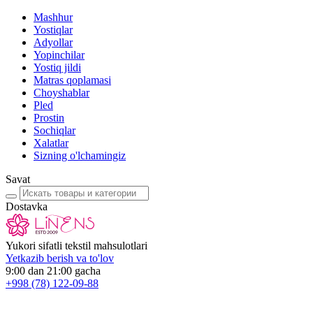
Mashhur
Yostiqlar
Adyollar
Yopinchilar
Yostiq jildi
Matras qoplamasi
Choyshablar
Pled
Prostin
Sochiqlar
Xalatlar
Sizning o'lchamingiz
Savat
Dostavka
Yukori sifatli tekstil mahsulotlari
Yetkazib berish va to'lov
9:00 dan 21:00 gacha
+998
(78) 122-09-88