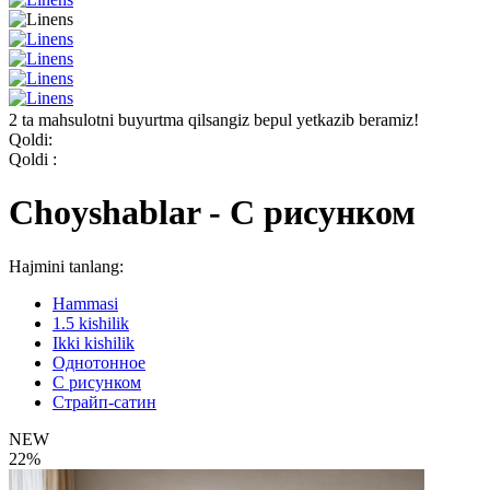
2 ta mahsulotni buyurtma qilsangiz bepul yetkazib beramiz!
Qoldi:
Qoldi :
Choyshablar - С рисунком
Hajmini tanlang:
Hammasi
1.5 kishilik
Ikki kishilik
Однотонное
С рисунком
Страйп-сатин
NEW
22%