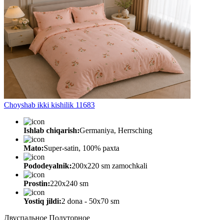
Choyshab ikki kishilik 11683
Ishlab chiqarish:
Germaniya, Herrsching
Mato:
Super-satin, 100% paxta
Pododeyalnik:
200х220 sm zamochkali
Prostin:
220х240 sm
Yostiq jildi:
2 dona - 50x70 sm
Двуспальное
Полуторное