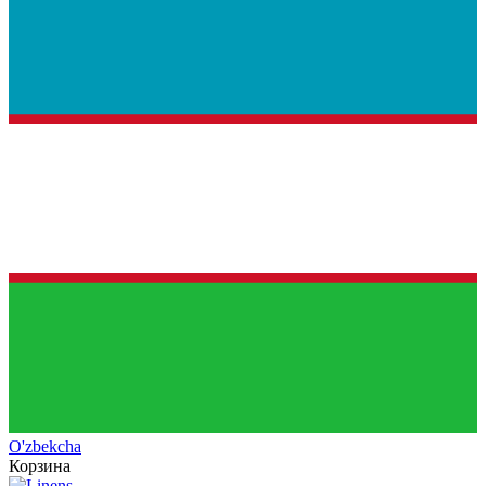
O'zb
ekcha
Корзина