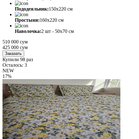
Пододеяльник:
150х220 см
Простыня:
160х220 см
Наволочка:
2 шт - 50x70 см
510 000 сум
425 000
сум
Заказать
Купили 98 раз
Осталось: 3
NEW
17%