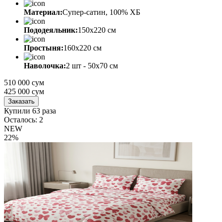
Материал:
Супер-сатин, 100% ХБ
Пододеяльник:
150х220 см
Простыня:
160х220 см
Наволочка:
2 шт - 50x70 см
510 000 сум
425 000
сум
Заказать
Купили 63 раза
Осталось: 2
NEW
22%