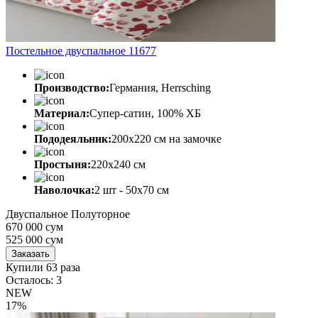
Постельное двуспальное 11677
Производство:
Германия, Herrsching
Материал:
Супер-сатин, 100% ХБ
Пододеяльник:
200х220 см на замочке
Простыня:
220х240 см
Наволочка:
2 шт - 50x70 см
Двуспальное
Полуторное
670 000 сум
525 000
сум
Заказать
Купили 63 раза
Осталось: 3
NEW
17%