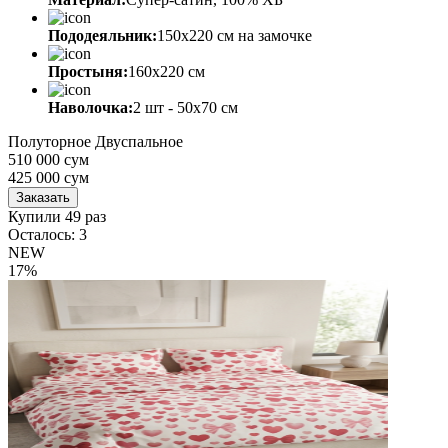
Пододеяльник:
150х220 см на замочке
Простыня:
160х220 см
Наволочка:
2 шт - 50x70 см
Полуторное
Двуспальное
510 000 сум
425 000
сум
Заказать
Купили 49 раз
Осталось: 3
NEW
17%