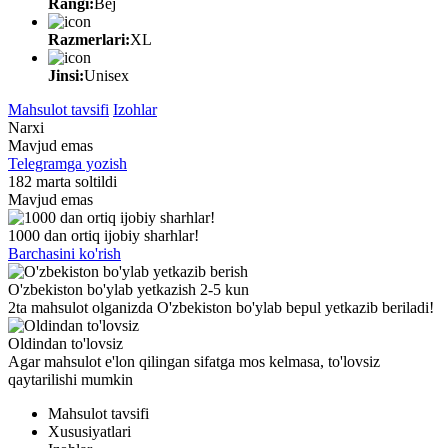
Rangi:
Bej
Razmerlari:
XL
Jinsi:
Unisex
Mahsulot tavsifi
Izohlar
Narxi
Mavjud emas
Telegramga yozish
182 marta soltildi
Mavjud emas
1000 dan ortiq ijobiy sharhlar!
Barchasini ko'rish
O'zbekiston bo'ylab yetkazish 2-5 kun
2ta mahsulot olganizda O'zbekiston bo'ylab bepul yetkazib beriladi!
Oldindan to'lovsiz
Agar mahsulot e'lon qilingan sifatga mos kelmasa, to'lovsiz
qaytarilishi mumkin
Mahsulot tavsifi
Xususiyatlari