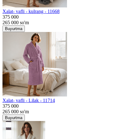
Хalat- vafli - kulrang - 11668
375 000
265 000
so'm
Buyurtma
Хalat- vafli - Lilak - 11714
375 000
265 000
so'm
Buyurtma