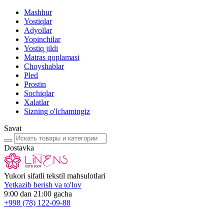
Mashhur
Yostiqlar
Adyollar
Yopinchilar
Yostiq jildi
Matras qoplamasi
Choyshablar
Pled
Prostin
Sochiqlar
Xalatlar
Sizning o'lchamingiz
Savat
Dostavka
Yukori sifatli tekstil mahsulotlari
Yetkazib berish va to'lov
9:00 dan 21:00 gacha
+998
(78) 122-09-88