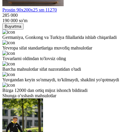
Prostin 90x200x25 sm 11270
285 000
190 000
so'm
Buyurtma
Germaniya, Gonkong va Turkiya filiallarida ishlab chiqariladi
Yevropa sifat standartlariga muvofiq mahsulotlar
Tovarlarni oldindan to'lovsiz oling
Barcha mahsulotlar sifat nazoratidan o'tadi
Yuvgandan keyin so'nmaydi, to'kilmaydi, shaklini yo'qotmaydi
Bizga 12000 dan ortiq mijoz ishonch bildiradi
Shunga o'xshash mahsulotlar