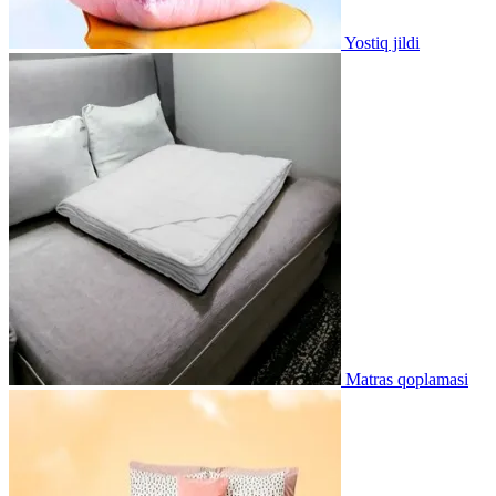
Yostiq jildi
Matras qoplamasi