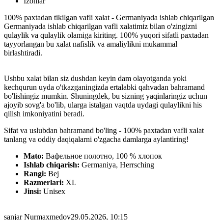
Izohlar
100% paxtadan tikilgan vafli xalat - Germaniyada ishlab chiqarilgan
Germaniyada ishlab chiqarilgan vafli xalatimiz bilan o'zingizni
qulaylik va qulaylik olamiga kiriting. 100% yuqori sifatli paxtadan
tayyorlangan bu xalat nafislik va amaliylikni mukammal
birlashtiradi.
Ushbu xalat bilan siz dushdan keyin dam olayotganda yoki
kechqurun uyda o'tkazganingizda ertalabki qahvadan bahramand
bo'lishingiz mumkin. Shuningdek, bu sizning yaqinlaringiz uchun
ajoyib sovg'a bo'lib, ularga istalgan vaqtda uydagi qulaylikni his
qilish imkoniyatini beradi.
Sifat va uslubdan bahramand bo'ling - 100% paxtadan vafli xalat
tanlang va oddiy daqiqalarni o'zgacha damlarga aylantiring!
Mato:
Вафельное полотно, 100 % хлопок
Ishlab chiqarish:
Germaniya, Herrsching
Rangi:
Bej
Razmerlari:
XL
Jinsi:
Unisex
sanjar Nurmaxmedov
29.05.2026, 10:15