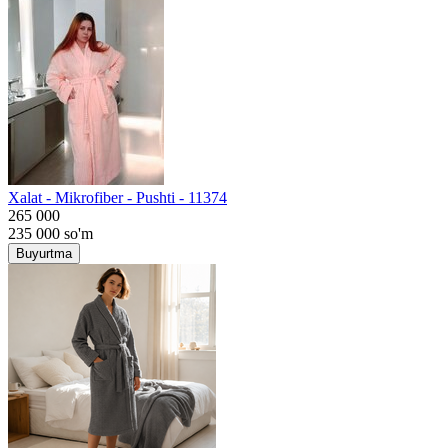
Хalat - Mikrofiber - Pushti - 11374
265 000
235 000
so'm
Buyurtma