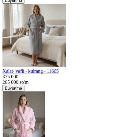
Buyurtma
Хalat- vafli - kulrang - 11665
375 000
265 000
so'm
Buyurtma