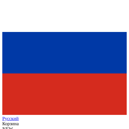
Рус
ский
Корзина
NEW