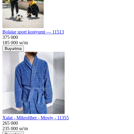
Bolalar sport kostyumi — 11513
375 000
185 000
so'm
Buyurtma
Хalat - Mikrofiber - Moviy - 11355
265 000
235 000
so'm