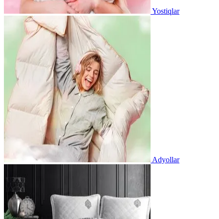
Yostiqlar
Adyollar