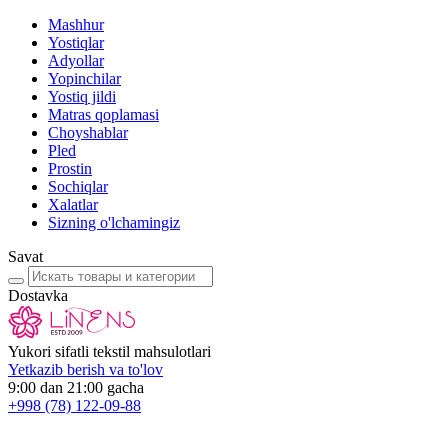
Mashhur
Yostiqlar
Adyollar
Yopinchilar
Yostiq jildi
Matras qoplamasi
Choyshablar
Pled
Prostin
Sochiqlar
Xalatlar
Sizning o'lchamingiz
Savat
Dostavka
Yukori sifatli tekstil mahsulotlari
Yetkazib berish va to'lov
9:00 dan 21:00 gacha
+998
(78) 122-09-88