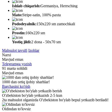
Ishlab chiqarish:
Germaniya, Herrsching
Mato:
Stripe-satin, 100% paxta
Pododeyalnik:
150х220 sm zamochkali
Prostin:
160х220 sm
Yostiq jildi:
2 dona - 50x70 sm
Mahsulot tavsifi
Izohlar
Narxi
Mavjud emas
Telegramga yozish
91 marta soltildi
Mavjud emas
1000 dan ortiq ijobiy sharhlar!
Barchasini ko'rish
O'zbekiston bo'ylab yetkazish 2-5 kun
2ta mahsulot olganizda O'zbekiston bo'ylab bepul yetkazib beriladi!
Oldindan to'lovsiz