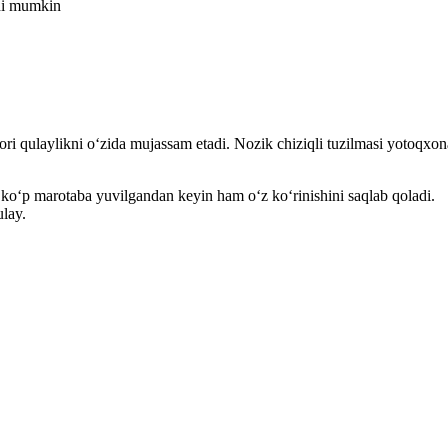
shi mumkin
ri qulaylikni o‘zida mujassam etadi. Nozik chiziqli tuzilmasi yotoqxona
ko‘p marotaba yuvilgandan keyin ham o‘z ko‘rinishini saqlab qoladi.
lay.