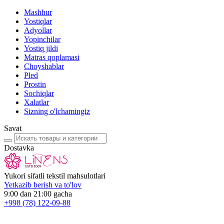
Mashhur
Yostiqlar
Adyollar
Yopinchilar
Yostiq jildi
Matras qoplamasi
Choyshablar
Pled
Prostin
Sochiqlar
Xalatlar
Sizning o'lchamingiz
Savat
Dostavka
Yukori sifatli tekstil mahsulotlari
Yetkazib berish va to'lov
9:00 dan 21:00 gacha
+998
(78) 122-09-88