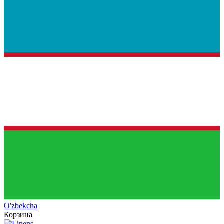
O'zb
ekcha
Корзина