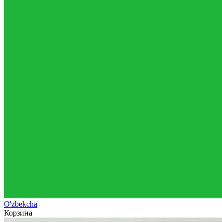
O'zb
ekcha
Корзина