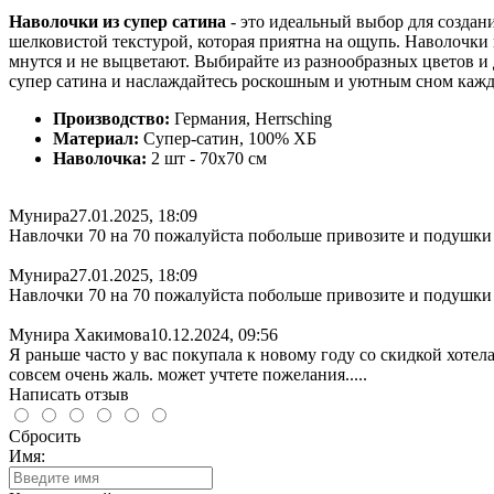
Наволочки из супер сатина
- это идеальный выбор для создан
шелковистой текстурой, которая приятна на ощупь. Наволочки 
мнутся и не выцветают. Выбирайте из разнообразных цветов и
супер сатина и наслаждайтесь роскошным и уютным сном кажд
Производство:
Германия, Herrsching
Материал:
Супер-сатин, 100% ХБ
Наволочка:
2 шт - 70x70 см
Мунира
27.01.2025, 18:09
Навлочки 70 на 70 пожалуйста побольше привозите и подушки
Мунира
27.01.2025, 18:09
Навлочки 70 на 70 пожалуйста побольше привозите и подушки
Мунира Хакимова
10.12.2024, 09:56
Я раньше часто у вас покупала к новому году со скидкой хотел
совсем очень жаль. может учтете пожелания.....
Написать отзыв
Сбросить
Имя: