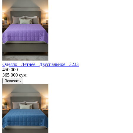
Одеяло - Летнее - Двуспальное - 3233
450 000
365 000
сум
Заказать