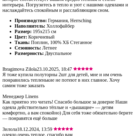
интерьера. Погрузитесь в тепло и уют с нашими одеялами и
наслаждайтесь спокойным и расслабляющим сном.
Производство:
Германия, Herrsching
Наполнитель:
Холлофайбер
Размер:
195х215 см
Цвет:
Коричневый
Ткань:
Поплин, 100% ХБ Стеганное
Сезонность:
Летнее
Размерность:
Двуспальное
Ibragimova Zilola
23.10.2025, 18:47
Я тоже купила полуторны 2шт для детей, мне и им очень
понравились тепленькие не потеют в них главное. Хочу
самим тоже заказать
Менеджер Linens
Как приятно это читать! Спасибо большое за доверие Наши
одеяла действительно тёплые и «дышащие» — детям
комфортно, а вам спокойно) Для себя тоже обязательно берите
— понравятся ещё больше
Зилола
18.12.2024, 13:59
одеяло очень теплое, спасибо вам