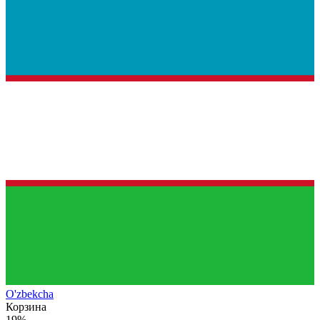
O'zb
ekcha
Корзина
19%