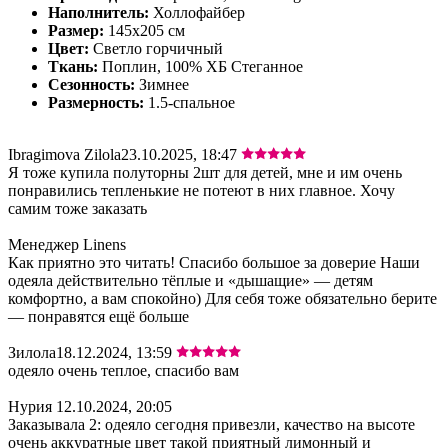
Наполнитель:
Холлофайбер
Размер:
145х205 см
Цвет:
Светло горчичный
Ткань:
Поплин, 100% ХБ Стеганное
Сезонность:
Зимнее
Размерность:
1.5-спальное
Ibragimova Zilola
23.10.2025, 18:47
Я тоже купила полуторны 2шт для детей, мне и им очень
понравились тепленькие не потеют в них главное. Хочу
самим тоже заказать
Менеджер Linens
Как приятно это читать! Спасибо большое за доверие Наши
одеяла действительно тёплые и «дышащие» — детям
комфортно, а вам спокойно) Для себя тоже обязательно берите
— понравятся ещё больше
Зилола
18.12.2024, 13:59
одеяло очень теплое, спасибо вам
Нурия
12.10.2024, 20:05
Заказывала 2: одеяло сегодня привезли, качество на высоте
очень аккуратные цвет такой приятный лимонный и