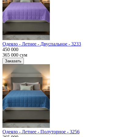
Одеяло - Летнее - Двуспальное - 3233
450 000
365 000
сум
Заказать
Одеяло - Летнее - Полуторное - 3256