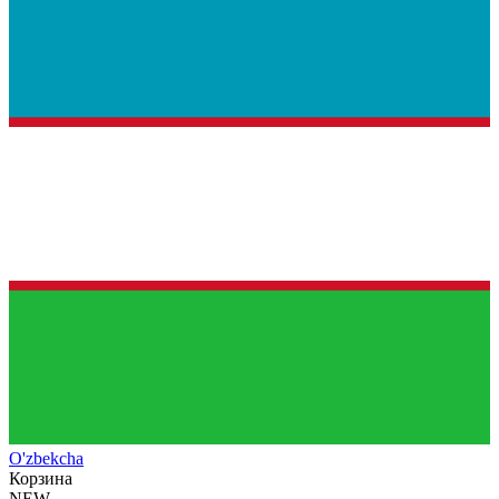
O'zb
ekcha
Корзина
NEW