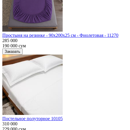
Простыня на резинке - 90x200x25 cм - Фиолетовая - 11270
285 000
190 000
сум
Заказать
Постельное полуторное 10105
310 000
229 000
сум