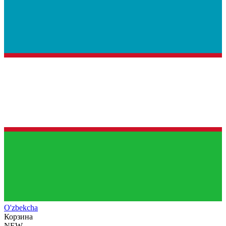
O'zb
ekcha
Корзина
NEW