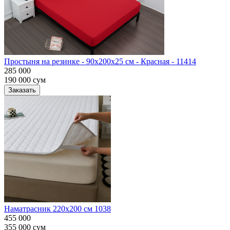
Простыня на резинке - 90x200x25 cм - Красная - 11414
285 000
190 000
сум
Заказать
Наматрасник 220х200 см 1038
455 000
355 000
сум