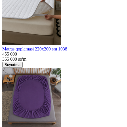
Matras qoplamasi 220x200 sm 1038
455 000
355 000
so'm
Buyurtma