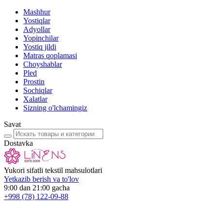
Mashhur
Yostiqlar
Adyollar
Yopinchilar
Yostiq jildi
Matras qoplamasi
Choyshablar
Pled
Prostin
Sochiqlar
Xalatlar
Sizning o'lchamingiz
Savat
Dostavka
Yukori sifatli tekstil mahsulotlari
Yetkazib berish va to'lov
9:00 dan 21:00 gacha
+998
(78) 122-09-88