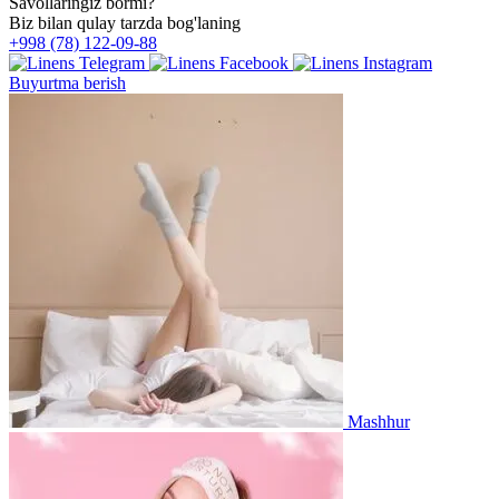
Savollaringiz bormi?
Biz bilan qulay tarzda bog'laning
+998 (78) 122-09-88
Buyurtma berish
Mashhur