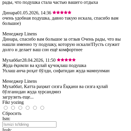
рады, что подушка стала частью вашего отдыха
Динара
01.05.2026, 14:36
очень удобная подушка, давно такую искала, спасибо вам
большое)
Менеджер Linens
Динара, спасибо вам большое за отзыв Очень рады, что вы
нашли именно ту подушку, которую искали!Пусть служит
долго и делает ваш сон ещё комфортнее
Мухаббат
28.04.2026, 11:50
Жуда ёқимли ва қулай қучоқлаш подушка
Ухлаш анча роҳат бўлди, сифатидан жуда мамнунман
Менеджер Linens
Мухаббат, Катта раҳмат сизга Ёққани ва сизга қулай
бўлганидан жуда хурсандмиз
загрузить еще...
Fikr yozing
Сбросить
Ism:
Izoh: