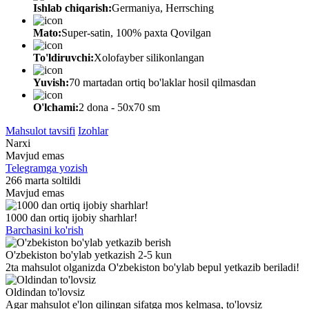
Ishlab chiqarish:
Germaniya, Herrsching
Mato:
Super-satin, 100% paxta Qovilgan
To'ldiruvchi:
Xolofayber silikonlangan
Yuvish:
70 martadan ortiq bo'laklar hosil qilmasdan
O'lchami:
2 dona - 50х70 sm
Mahsulot tavsifi
Izohlar
Narxi
Mavjud emas
Telegramga yozish
266 marta soltildi
Mavjud emas
1000 dan ortiq ijobiy sharhlar!
Barchasini ko'rish
O'zbekiston bo'ylab yetkazish 2-5 kun
2ta mahsulot olganizda O'zbekiston bo'ylab bepul yetkazib beriladi!
Oldindan to'lovsiz
Agar mahsulot e'lon qilingan sifatga mos kelmasa, to'lovsiz