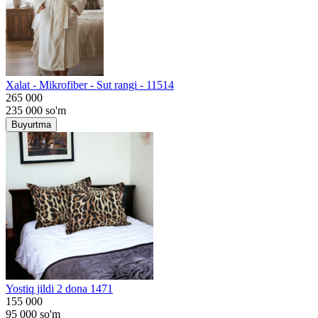
Хalat - Mikrofiber - Sut rangi - 11514
265 000
235 000
so'm
Buyurtma
Yostiq jildi 2 dona 1471
155 000
95 000
so'm