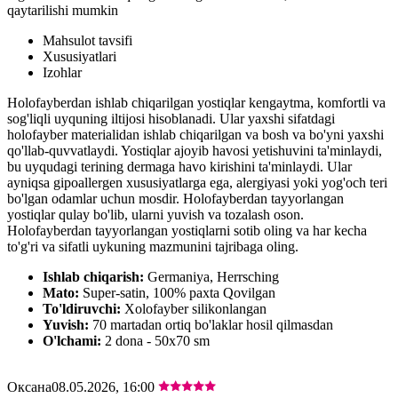
qaytarilishi mumkin
Mahsulot tavsifi
Xususiyatlari
Izohlar
Holofayberdan ishlab chiqarilgan yostiqlar kengaytma, komfortli va
sog'liqli uyquning iltijosi hisoblanadi. Ular yaxshi sifatdagi
holofayber materialidan ishlab chiqarilgan va bosh va bo'yni yaxshi
qo'llab-quvvatlaydi. Yostiqlar ajoyib havosi yetishuvini ta'minlaydi,
bu uyqudagi terining dermaga havo kirishini ta'minlaydi. Ular
ayniqsa gipoallergen xususiyatlarga ega, alergiyasi yoki yog'och teri
bo'lgan odamlar uchun mosdir. Holofayberdan tayyorlangan
yostiqlar qulay bo'lib, ularni yuvish va tozalash oson.
Holofayberdan tayyorlangan yostiqlarni sotib oling va har kecha
to'g'ri va sifatli uykuning mazmunini tajribaga oling.
Ishlab chiqarish:
Germaniya, Herrsching
Mato:
Super-satin, 100% paxta Qovilgan
To'ldiruvchi:
Xolofayber silikonlangan
Yuvish:
70 martadan ortiq bo'laklar hosil qilmasdan
O'lchami:
2 dona - 50х70 sm
Оксана
08.05.2026, 16:00