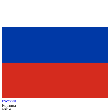
Рус
ский
Корзина
NEW