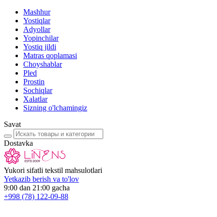
Mashhur
Yostiqlar
Adyollar
Yopinchilar
Yostiq jildi
Matras qoplamasi
Choyshablar
Pled
Prostin
Sochiqlar
Xalatlar
Sizning o'lchamingiz
Savat
Dostavka
Yukori sifatli tekstil mahsulotlari
Yetkazib berish va to'lov
9:00 dan 21:00 gacha
+998
(78) 122-09-88