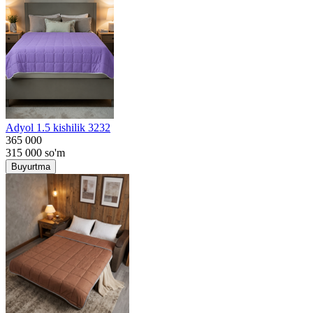
Adyol 1.5 kishilik 3232
365 000
315 000
so'm
Buyurtma