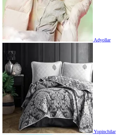
Adyollar
Yopinchilar