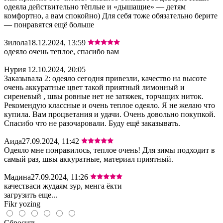
одеяла действительно тёплые и «дышащие» — детям
комфортно, а вам спокойно) Для себя тоже обязательно берите
— понравятся ещё больше
Зилола
18.12.2024, 13:59
одеяло очень теплое, спасибо вам
Нурия
12.10.2024, 20:05
Заказывала 2: одеяло сегодня привезли, качество на высоте
очень аккуратные цвет такой приятный лимонный и
сиреневый , швы ровные нет не затяжек, торчащих ниток.
Рекомендую классные и очень теплое одеяло. Я не желаю что
купила. Вам процветания и удачи. Очень довольно покупкой.
Спасибо что не разочаровали. Буду ещё заказывать.
Аида
27.09.2024, 11:42
Одеяло мне понравилось, теплое очень! Для зимы подходит в
самый раз, швы аккуратные, материал приятный.
Мадина
27.09.2024, 11:26
качестваси жудаям зур, менга ёкти
загрузить еще...
Fikr yozing
Сбросить