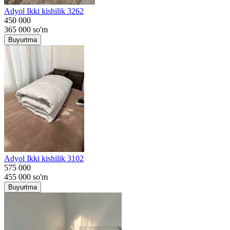
Adyol Ikki kishilik 3262
450 000
365 000
so'm
Buyurtma
Adyol Ikki kishilik 3102
575 000
455 000
so'm
Buyurtma