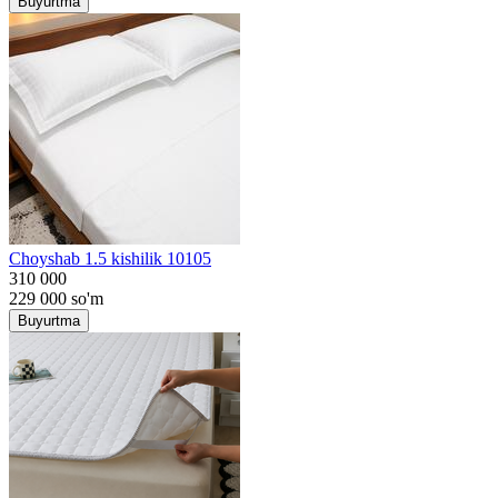
Buyurtma
Choyshab 1.5 kishilik 10105
310 000
229 000
so'm
Buyurtma