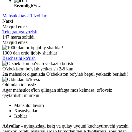
Sezonligi:
Yoz
Mahsulot tavsifi
Izohlar
Narxi
Mavjud emas
Telegramga yozish
147 marta soltildi
Mavjud emas
1000 dan ortiq ijobiy sharhlar!
Barchasini ko'rish
O'zbekiston bo'ylab yetkazish 2-5 kun
2ta mahsulot olganizda O'zbekiston bo'ylab bepul yetkazib beriladi!
Oldindan to'lovsiz
Agar mahsulot e'lon qilingan sifatga mos kelmasa, to'lovsiz
qaytarilishi mumkin
Mahsulot tavsifi
Xususiyatlari
Izohlar
Adyollar
- uyingizdagi issiq va qulay uyquni kuchaytiruvchi yaxshi
hamkor. Sifatli materiallardan tayyorlangan Adyollarmiz, sovuqdan