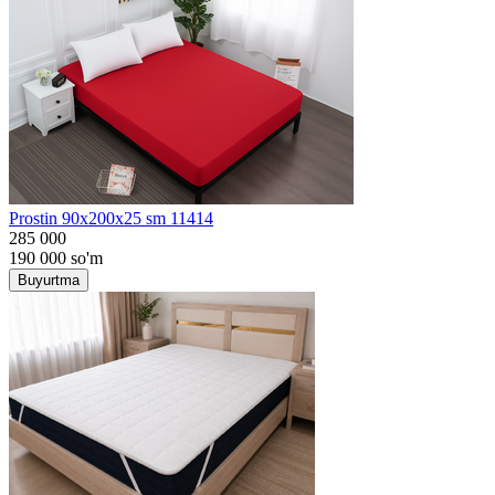
Prostin 90x200x25 sm 11414
285 000
190 000
so'm
Buyurtma