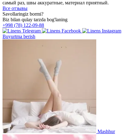
самый раз, швы аккуратные, материал приятный.
Все отзывы
Savollaringiz bormi?
Biz bilan qulay tarzda bog'laning
+998 (78) 122-09-88
Buyurtma berish
Mashhur