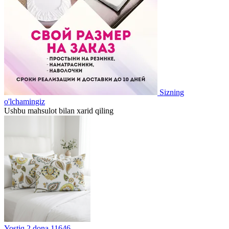
Sizning
o'lchamingiz
Ushbu mahsulot bilan xarid qiling
Yostiq 2 dona 11646