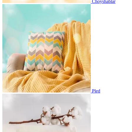
Choyshablar
Pled