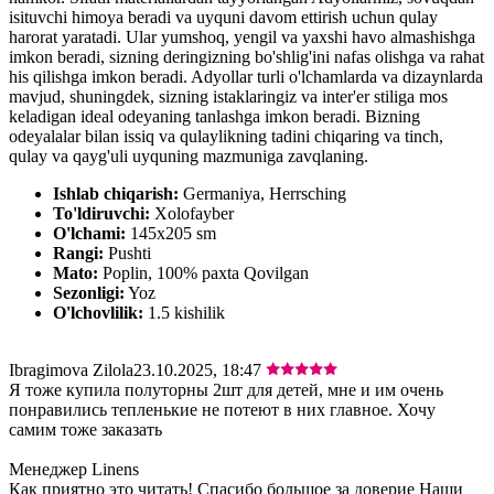
isituvchi himoya beradi va uyquni davom ettirish uchun qulay
harorat yaratadi. Ular yumshoq, yengil va yaxshi havo almashishga
imkon beradi, sizning deringizning bo'shlig'ini nafas olishga va rahat
his qilishga imkon beradi. Adyollar turli o'lchamlarda va dizaynlarda
mavjud, shuningdek, sizning istaklaringiz va inter'er stiliga mos
keladigan ideal odeyaning tanlashga imkon beradi. Bizning
odeyalalar bilan issiq va qulaylikning tadini chiqaring va tinch,
qulay va qayg'uli uyquning mazmuniga zavqlaning.
Ishlab chiqarish:
Germaniya, Herrsching
To'ldiruvchi:
Xolofayber
O'lchami:
145х205 sm
Rangi:
Pushti
Mato:
Poplin, 100% paxta Qovilgan
Sezonligi:
Yoz
O'lchovlilik:
1.5 kishilik
Ibragimova Zilola
23.10.2025, 18:47
Я тоже купила полуторны 2шт для детей, мне и им очень
понравились тепленькие не потеют в них главное. Хочу
самим тоже заказать
Менеджер Linens
Как приятно это читать! Спасибо большое за доверие Наши