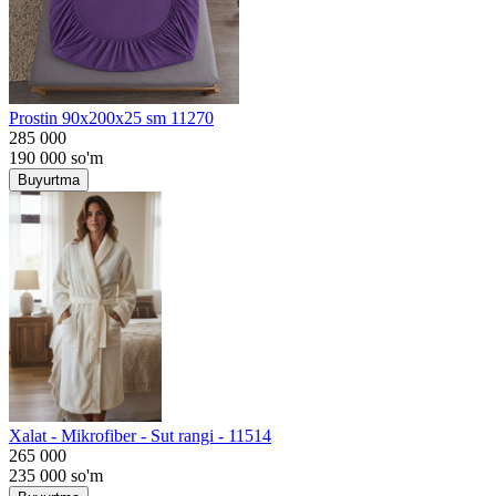
Prostin 90x200x25 sm 11270
285 000
190 000
so'm
Buyurtma
Хalat - Mikrofiber - Sut rangi - 11514
265 000
235 000
so'm