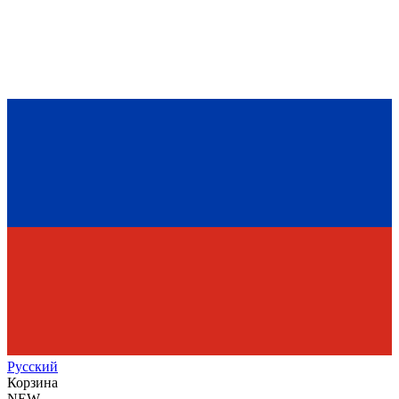
Рус
ский
Корзина
NEW