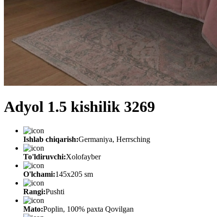
Adyol 1.5 kishilik 3269
Ishlab chiqarish:
Germaniya, Herrsching
To'ldiruvchi:
Xolofayber
O'lchami:
145х205 sm
Rangi:
Pushti
Mato:
Poplin, 100% paxta Qovilgan