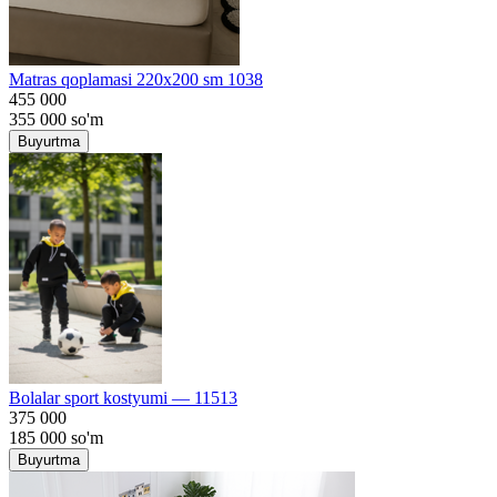
Matras qoplamasi 220x200 sm 1038
455 000
355 000
so'm
Buyurtma
Bolalar sport kostyumi — 11513
375 000
185 000
so'm
Buyurtma