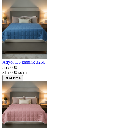
Adyol 1.5 kishilik 3256
365 000
315 000
so'm
Buyurtma