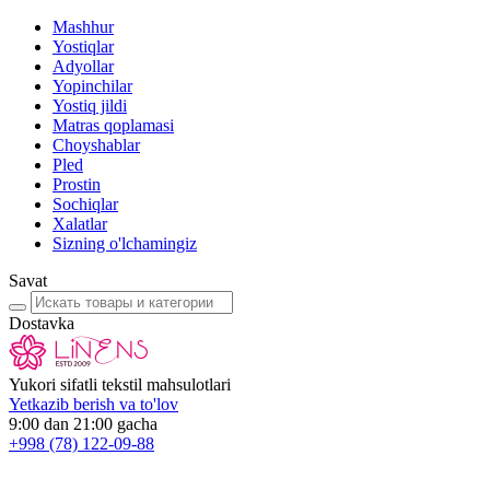
Mashhur
Yostiqlar
Adyollar
Yopinchilar
Yostiq jildi
Matras qoplamasi
Choyshablar
Pled
Prostin
Sochiqlar
Xalatlar
Sizning o'lchamingiz
Savat
Dostavka
Yukori sifatli tekstil mahsulotlari
Yetkazib berish va to'lov
9:00 dan 21:00 gacha
+998
(78) 122-09-88