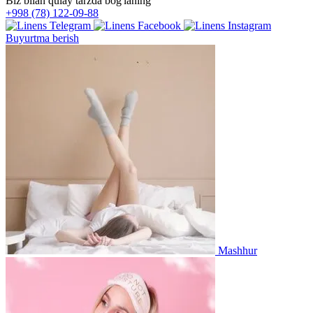
Biz bilan qulay tarzda bog'laning
+998 (78) 122-09-88
Buyurtma berish
Mashhur