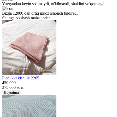
Yuvgandan keyin so'nmaydi, to'kilmaydi, shaklini yo'qotmaydi
Bizga 12000 dan ortiq mijoz ishonch bildiradi
Shunga o'xshash mahsulotlar
Pled ikki kishilik 2265
450 000
375 000
so'm
Buyurtma