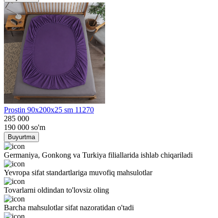
Prostin 90x200x25 sm 11270
285 000
190 000
so'm
Buyurtma
Germaniya, Gonkong va Turkiya filiallarida ishlab chiqariladi
Yevropa sifat standartlariga muvofiq mahsulotlar
Tovarlarni oldindan to'lovsiz oling
Barcha mahsulotlar sifat nazoratidan o'tadi