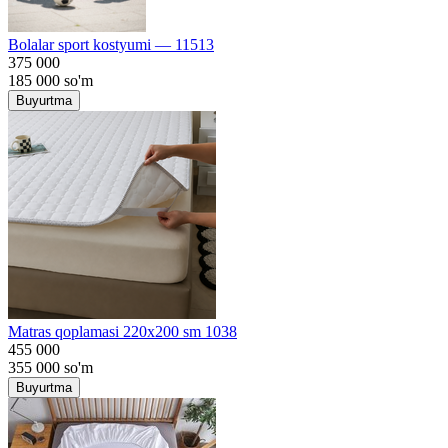
Bolalar sport kostyumi — 11513
375 000
185 000
so'm
Buyurtma
Matras qoplamasi 220x200 sm 1038
455 000
355 000
so'm
Buyurtma