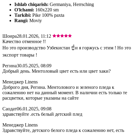
Ishlab chiqarish:
Germaniya, Herrsching
O'lchami:
160х220 sm
Tarkibi:
Pike 100% paxta
Rangi:
Moviy
Шоира
28.01.2026, 11:12
Качество отменное !!
Но это производство Узбекистан ☝️и я горжусь с этим ! Но это
экспорт товары !
Регина
30.05.2025, 08:09
Добрый день. Ментоловый цвет есть или цвет хаки?
Менеджер Linens
Доброго дня, Регина. Ментолового и зеленого пледа к
сожалению нет на данный момент. В наличии есть только те
расцветки, которые указаны на сайте
Саодат
06.01.2025, 09:08
здравствуйте .есть белый детский плед
Менеджер Linens
Здравствуйте, детского белого пледа к сожалению нет, есть