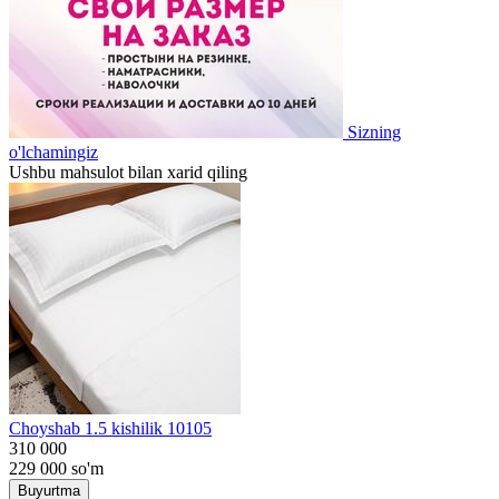
Sizning
o'lchamingiz
Ushbu mahsulot bilan xarid qiling
Choyshab 1.5 kishilik 10105
310 000
229 000
so'm
Buyurtma