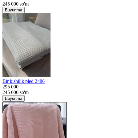
245 000
so'm
Buyurtma
Bir kishilik pled 2486
295 000
245 000
so'm
Buyurtma