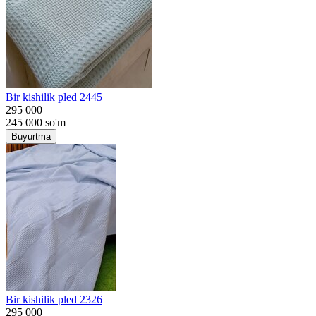
Bir kishilik pled 2445
295 000
245 000
so'm
Buyurtma
Bir kishilik pled 2326
295 000