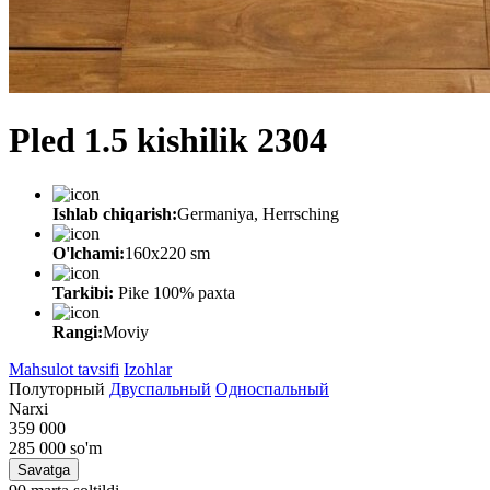
Pled 1.5 kishilik 2304
Ishlab chiqarish:
Germaniya, Herrsching
O'lchami:
160х220 sm
Tarkibi:
Pike 100% paxta
Rangi:
Moviy
Mahsulot tavsifi
Izohlar
Полуторный
Двуспальный
Односпальный
Narxi
359 000
285 000
so'm
Savatga