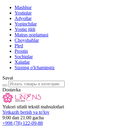
Mashhur
Yostiqlar
Adyollar
Yopinchilar
Yostiq jildi
Matras qoplamasi
Choyshablar
Pled
Prostin
Sochiqlar
Xalatlar
Sizning o'lchamingiz
Savat
Dostavka
Yukori sifatli tekstil mahsulotlari
Yetkazib berish va to'lov
9:00 dan 21:00 gacha
+998
(78) 122-09-88