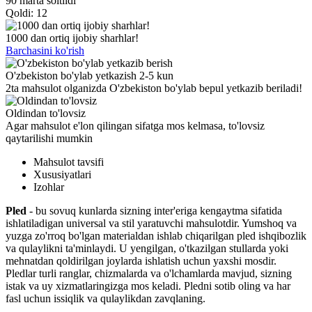
90 marta soltildi
Qoldi: 12
1000 dan ortiq ijobiy sharhlar!
Barchasini ko'rish
O'zbekiston bo'ylab yetkazish 2-5 kun
2ta mahsulot olganizda O'zbekiston bo'ylab bepul yetkazib beriladi!
Oldindan to'lovsiz
Agar mahsulot e'lon qilingan sifatga mos kelmasa, to'lovsiz
qaytarilishi mumkin
Mahsulot tavsifi
Xususiyatlari
Izohlar
Pled
- bu sovuq kunlarda sizning inter'eriga kengaytma sifatida
ishlatiladigan universal va stil yaratuvchi mahsulotdir. Yumshoq va
yuzga zo'rroq bo'lgan materialdan ishlab chiqarilgan pled ishqibozlik
va qulaylikni ta'minlaydi. U yengilgan, o'tkazilgan stullarda yoki
mehnatdan qoldirilgan joylarda ishlatish uchun yaxshi mosdir.
Pledlar turli ranglar, chizmalarda va o'lchamlarda mavjud, sizning
istak va uy xizmatlaringizga mos keladi. Pledni sotib oling va har
fasl uchun issiqlik va qulaylikdan zavqlaning.