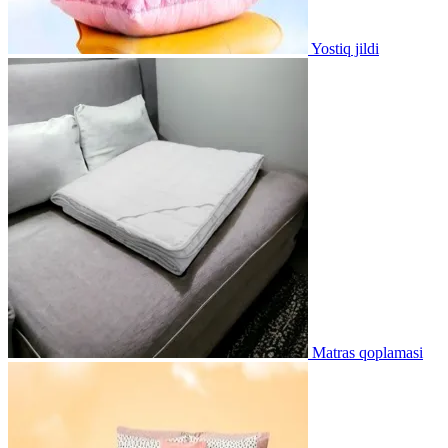
Yostiq jildi
Matras qoplamasi