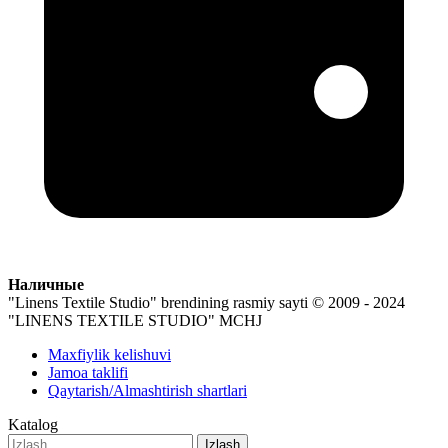
Наличные
"Linens Textile Studio" brendining rasmiy sayti
© 2009 - 2024
"LINENS TEXTILE STUDIO" MCHJ
Maxfiylik kelishuvi
Jamoa taklifi
Qaytarish/Almashtirish shartlari
Katalog
Izlash