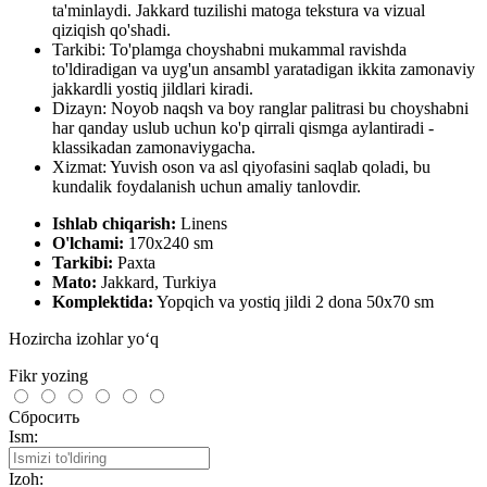
ta'minlaydi. Jakkard tuzilishi matoga tekstura va vizual
qiziqish qo'shadi.
Tarkibi: To'plamga choyshabni mukammal ravishda
to'ldiradigan va uyg'un ansambl yaratadigan ikkita zamonaviy
jakkardli yostiq jildlari kiradi.
Dizayn: Noyob naqsh va boy ranglar palitrasi bu choyshabni
har qanday uslub uchun ko'p qirrali qismga aylantiradi -
klassikadan zamonaviygacha.
Xizmat: Yuvish oson va asl qiyofasini saqlab qoladi, bu
kundalik foydalanish uchun amaliy tanlovdir.
Ishlab chiqarish:
Linens
O'lchami:
170x240 sm
Tarkibi:
Paxta
Mato:
Jakkard, Turkiya
Komplektida:
Yopqich va yostiq jildi 2 dona 50x70 sm
Hozircha izohlar yo‘q
Fikr yozing
Сбросить
Ism:
Izoh: