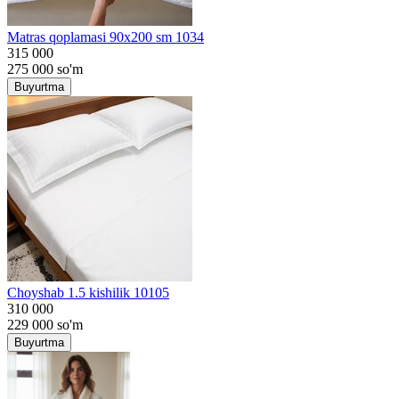
Matras qoplamasi 90x200 sm 1034
315 000
275 000
so'm
Buyurtma
Choyshab 1.5 kishilik 10105
310 000
229 000
so'm
Buyurtma