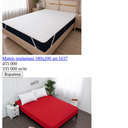
Matras qoplamasi 180x200 sm 1037
455 000
335 000
so'm
Buyurtma