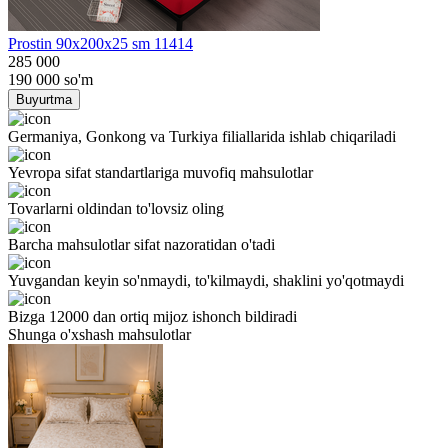
Prostin 90x200x25 sm 11414
285 000
190 000
so'm
Buyurtma
Germaniya, Gonkong va Turkiya filiallarida ishlab chiqariladi
Yevropa sifat standartlariga muvofiq mahsulotlar
Tovarlarni oldindan to'lovsiz oling
Barcha mahsulotlar sifat nazoratidan o'tadi
Yuvgandan keyin so'nmaydi, to'kilmaydi, shaklini yo'qotmaydi
Bizga 12000 dan ortiq mijoz ishonch bildiradi
Shunga o'xshash mahsulotlar