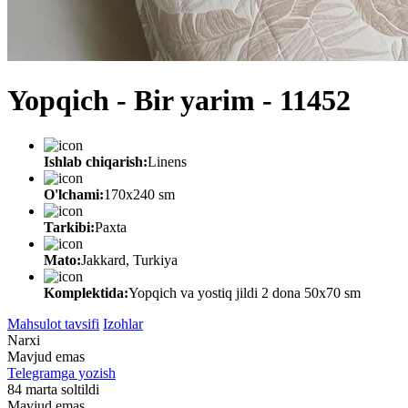
Yopqich - Bir yarim - 11452
Ishlab chiqarish:
Linens
O'lchami:
170x240 sm
Tarkibi:
Paxta
Mato:
Jakkard, Turkiya
Komplektida:
Yopqich va yostiq jildi 2 dona 50x70 sm
Mahsulot tavsifi
Izohlar
Narxi
Mavjud emas
Telegramga yozish
84 marta soltildi
Mavjud emas