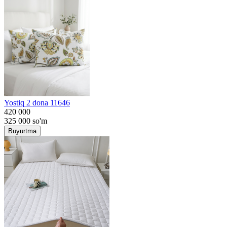
Yostiq 2 dona 11646
420 000
325 000
so'm
Buyurtma