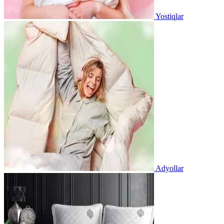
Yostiqlar
Adyollar