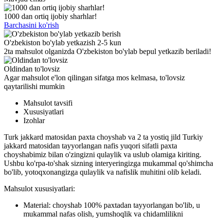
1000 dan ortiq ijobiy sharhlar!
Barchasini ko'rish
O'zbekiston bo'ylab yetkazish 2-5 kun
2ta mahsulot olganizda O'zbekiston bo'ylab bepul yetkazib beriladi!
Oldindan to'lovsiz
Agar mahsulot e'lon qilingan sifatga mos kelmasa, to'lovsiz
qaytarilishi mumkin
Mahsulot tavsifi
Xususiyatlari
Izohlar
Turk jakkard matosidan paxta choyshab va 2 ta yostiq jild Turkiy
jakkard matosidan tayyorlangan nafis yuqori sifatli paxta
choyshabimiz bilan o'zingizni qulaylik va uslub olamiga kiriting.
Ushbu ko'rpa-to'shak sizning interyeringizga mukammal qo'shimcha
bo'lib, yotoqxonangizga qulaylik va nafislik muhitini olib keladi.
Mahsulot xususiyatlari:
Material: choyshab 100% paxtadan tayyorlangan bo'lib, u
mukammal nafas olish, yumshoqlik va chidamlilikni