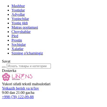
Mashhur
Yostiqlar
Adyollar
Yopinchilar
Yostiq jildi
Matras qoplamasi
Choyshablar
Pled
Prostin
Sochiqlar
Xalatlar
Sizning o'lchamingiz
Savat
Dostavka
Yukori sifatli tekstil mahsulotlari
Yetkazib berish va to'lov
9:00 dan 21:00 gacha
+998
(78) 122-09-88