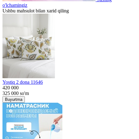
o'lchamingiz
Ushbu mahsulot bilan xarid qiling
Yostiq 2 dona 11646
420 000
325 000
so'm
Buyurtma