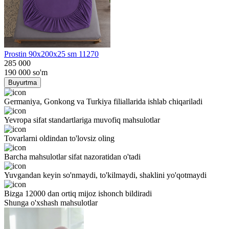
Prostin 90x200x25 sm 11270
285 000
190 000
so'm
Buyurtma
Germaniya, Gonkong va Turkiya filiallarida ishlab chiqariladi
Yevropa sifat standartlariga muvofiq mahsulotlar
Tovarlarni oldindan to'lovsiz oling
Barcha mahsulotlar sifat nazoratidan o'tadi
Yuvgandan keyin so'nmaydi, to'kilmaydi, shaklini yo'qotmaydi
Bizga 12000 dan ortiq mijoz ishonch bildiradi
Shunga o'xshash mahsulotlar