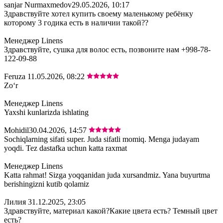
sanjar Nurmaxmedov
29.05.2026, 10:17
Здравствуйте хотел купить своему маленькому ребёнку
которому 3 годика есть в наличии такой??
Менеджер Linens
Здравствуйте, сушка для волос есть, позвоните нам +998-78-
122-09-88
Feruza
11.05.2026, 08:22
Zoʻr
Менеджер Linens
Yaxshi kunlarizda ishlating
Mohidil
30.04.2026, 14:57
Sochiqlarning sifati super. Juda sifatli momiq. Menga judayam
yoqdi. Tez dastafka uchun katta raxmat
Менеджер Linens
Katta rahmat! Sizga yoqqanidan juda xursandmiz. Yana buyurtma
berishingizni kutib qolamiz
Лилия
31.12.2025, 23:05
Здравствуйте, материал какой?Какие цвета есть? Темный цвет
есть?