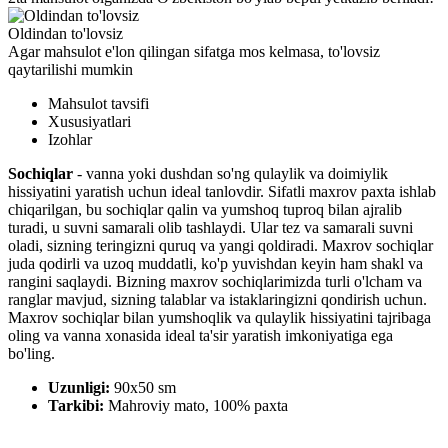
Oldindan to'lovsiz
Agar mahsulot e'lon qilingan sifatga mos kelmasa, to'lovsiz
qaytarilishi mumkin
Mahsulot tavsifi
Xususiyatlari
Izohlar
Sochiqlar
- vanna yoki dushdan so'ng qulaylik va doimiylik
hissiyatini yaratish uchun ideal tanlovdir. Sifatli maxrov paxta ishlab
chiqarilgan, bu sochiqlar qalin va yumshoq tuproq bilan ajralib
turadi, u suvni samarali olib tashlaydi. Ular tez va samarali suvni
oladi, sizning teringizni quruq va yangi qoldiradi. Maxrov sochiqlar
juda qodirli va uzoq muddatli, ko'p yuvishdan keyin ham shakl va
rangini saqlaydi. Bizning maxrov sochiqlarimizda turli o'lcham va
ranglar mavjud, sizning talablar va istaklaringizni qondirish uchun.
Maxrov sochiqlar bilan yumshoqlik va qulaylik hissiyatini tajribaga
oling va vanna xonasida ideal ta'sir yaratish imkoniyatiga ega
bo'ling.
Uzunligi:
90x50 sm
Tarkibi:
Mahroviy mato, 100% paxta