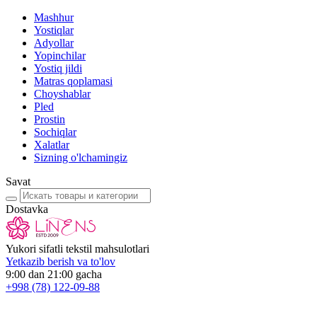
Mashhur
Yostiqlar
Adyollar
Yopinchilar
Yostiq jildi
Matras qoplamasi
Choyshablar
Pled
Prostin
Sochiqlar
Xalatlar
Sizning o'lchamingiz
Savat
Dostavka
Yukori sifatli tekstil mahsulotlari
Yetkazib berish va to'lov
9:00 dan 21:00 gacha
+998
(78) 122-09-88