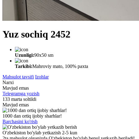
Yuz sochiq 2452
Uzunligi:
90x50 sm
Tarkibi:
Mahroviy mato, 100% paxta
Mahsulot tavsifi
Izohlar
Narxi
Mavjud emas
Telegramga yozish
133 marta soltildi
Mavjud emas
1000 dan ortiq ijobiy sharhlar!
Barchasini ko'rish
O'zbekiston bo'ylab yetkazish 2-5 kun
2ta mahsulot olganizda O'zbekiston bo'ylab bepul yetkazib beriladi!