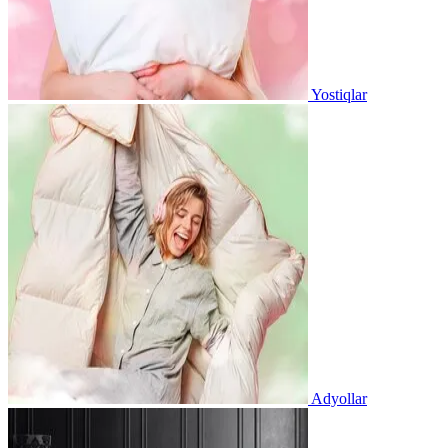
Yostiqlar
Adyollar