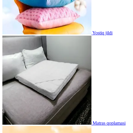
Yostiq jildi
Matras qoplamasi