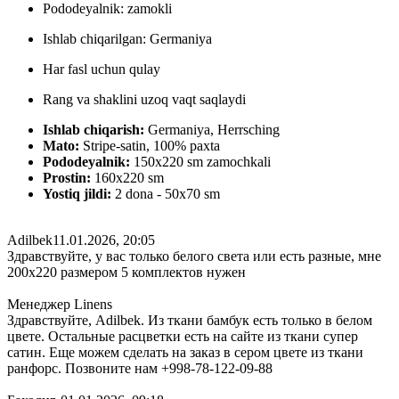
Pododeyalnik: zamokli
Ishlab chiqarilgan: Germaniya
Har fasl uchun qulay
Rang va shaklini uzoq vaqt saqlaydi
Ishlab chiqarish:
Germaniya, Herrsching
Mato:
Stripe-satin, 100% paxta
Pododeyalnik:
150х220 sm zamochkali
Prostin:
160х220 sm
Yostiq jildi:
2 dona - 50x70 sm
Adilbek
11.01.2026, 20:05
Здравствуйте, у вас только белого света или есть разные, мне
200х220 размером 5 комплектов нужен
Менеджер Linens
Здравствуйте, Adilbek. Из ткани бамбук есть только в белом
цвете. Остальные расцветки есть на сайте из ткани супер
сатин. Еще можем сделать на заказ в сером цвете из ткани
ранфорс. Позвоните нам +998-78-122-09-88