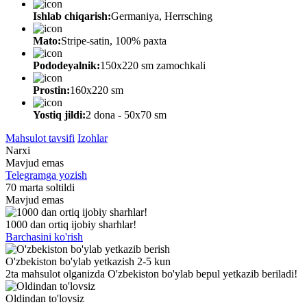
Ishlab chiqarish:
Germaniya, Herrsching
Mato:
Stripe-satin, 100% paxta
Pododeyalnik:
150х220 sm zamochkali
Prostin:
160х220 sm
Yostiq jildi:
2 dona - 50x70 sm
Mahsulot tavsifi
Izohlar
Narxi
Mavjud emas
Telegramga yozish
70 marta soltildi
Mavjud emas
1000 dan ortiq ijobiy sharhlar!
Barchasini ko'rish
O'zbekiston bo'ylab yetkazish 2-5 kun
2ta mahsulot olganizda O'zbekiston bo'ylab bepul yetkazib beriladi!
Oldindan to'lovsiz