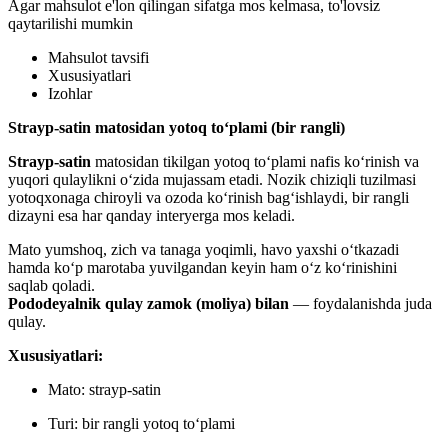
Agar mahsulot e'lon qilingan sifatga mos kelmasa, to'lovsiz
qaytarilishi mumkin
Mahsulot tavsifi
Xususiyatlari
Izohlar
Strayp-satin matosidan yotoq to‘plami (bir rangli)
Strayp-satin
matosidan tikilgan yotoq to‘plami nafis ko‘rinish va
yuqori qulaylikni o‘zida mujassam etadi. Nozik chiziqli tuzilmasi
yotoqxonaga chiroyli va ozoda ko‘rinish bag‘ishlaydi, bir rangli
dizayni esa har qanday interyerga mos keladi.
Mato yumshoq, zich va tanaga yoqimli, havo yaxshi o‘tkazadi
hamda ko‘p marotaba yuvilgandan keyin ham o‘z ko‘rinishini
saqlab qoladi.
Pododeyalnik qulay zamok (moliya) bilan
— foydalanishda juda
qulay.
Xususiyatlari:
Mato: strayp-satin
Turi: bir rangli yotoq to‘plami