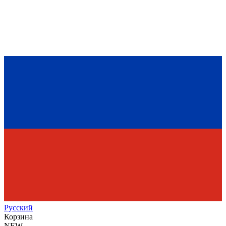
Рус
ский
Корзина
NEW