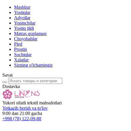
Mashhur
Yostiqlar
Adyollar
Yopinchilar
Yostiq jildi
Matras qoplamasi
Choyshablar
Pled
Prostin
Sochiqlar
Xalatlar
Sizning o'lchamingiz
Savat
Dostavka
Yukori sifatli tekstil mahsulotlari
Yetkazib berish va to'lov
9:00 dan 21:00 gacha
+998
(78) 122-09-88