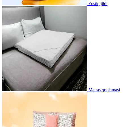
Yostiq jildi
Matras qoplamasi