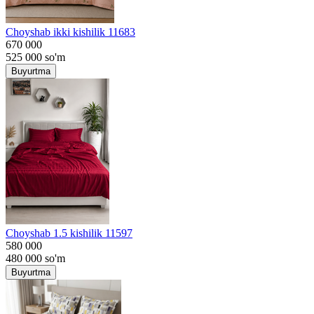
Choyshab ikki kishilik 11683
670 000
525 000
so'm
Buyurtma
Choyshab 1.5 kishilik 11597
580 000
480 000
so'm
Buyurtma