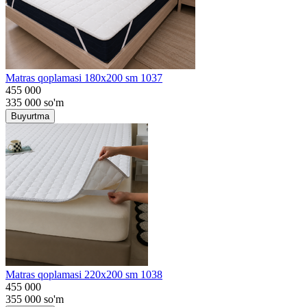
Matras qoplamasi 180x200 sm 1037
455 000
335 000
so'm
Buyurtma
Matras qoplamasi 220x200 sm 1038
455 000
355 000
so'm