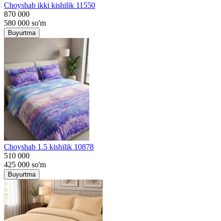
Choyshab ikki kishilik 11550
870 000
580 000
so'm
Buyurtma
Choyshab 1.5 kishilik 10878
510 000
425 000
so'm
Buyurtma