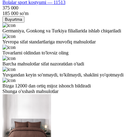
Bolalar sport kostyumi — 11513
375 000
185 000
so'm
Buyurtma
Germaniya, Gonkong va Turkiya filiallarida ishlab chiqariladi
Yevropa sifat standartlariga muvofiq mahsulotlar
Tovarlarni oldindan to'lovsiz oling
Barcha mahsulotlar sifat nazoratidan o'tadi
Yuvgandan keyin so'nmaydi, to'kilmaydi, shaklini yo'qotmaydi
Bizga 12000 dan ortiq mijoz ishonch bildiradi
Shunga o'xshash mahsulotlar