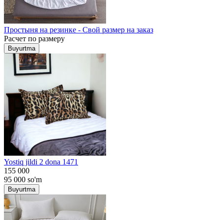
Простыня на резинке - Свой размер на заказ
Расчет по размеру
Buyurtma
Yostiq jildi 2 dona 1471
155 000
95 000
so'm
Buyurtma