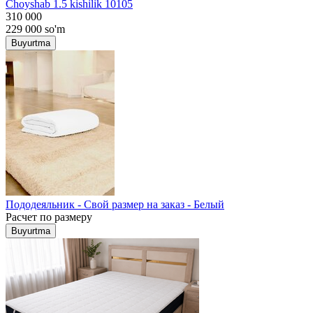
Choyshab 1.5 kishilik 10105
310 000
229 000
so'm
Buyurtma
Пододеяльник - Свой размер на заказ - Белый
Расчет по размеру
Buyurtma