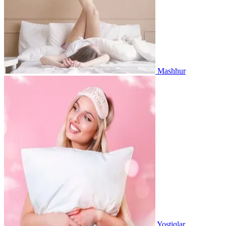
Mashhur
Yostiqlar