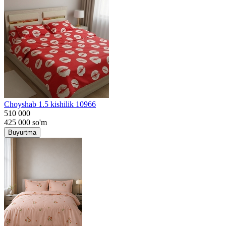
Choyshab 1.5 kishilik 10966
510 000
425 000
so'm
Buyurtma