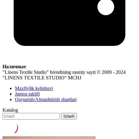
Наличные
"Linens Textile Studio" brendining rasmiy sayti
© 2009 - 2024
"LINENS TEXTILE STUDIO" MCHJ
Maxfiylik kelishuvi
Jamoa taklifi
Qaytarish/Almashtirish shartlari
Katalog
Izlash