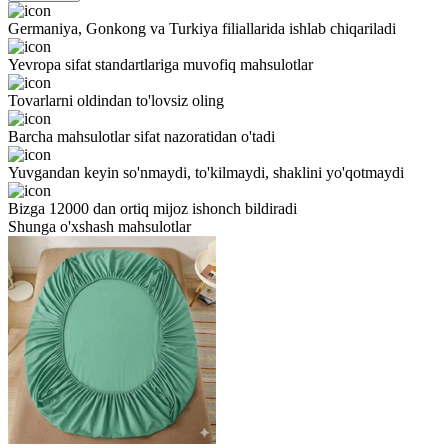
Germaniya, Gonkong va Turkiya filiallarida ishlab chiqariladi
Yevropa sifat standartlariga muvofiq mahsulotlar
Tovarlarni oldindan to'lovsiz oling
Barcha mahsulotlar sifat nazoratidan o'tadi
Yuvgandan keyin so'nmaydi, to'kilmaydi, shaklini yo'qotmaydi
Bizga 12000 dan ortiq mijoz ishonch bildiradi
Shunga o'xshash mahsulotlar