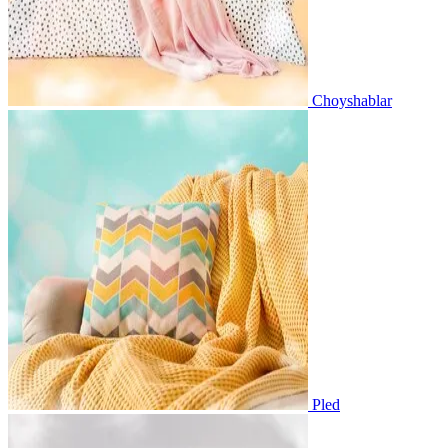
Choyshablar
Pled