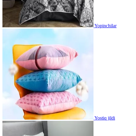
Yopinchilar
Yostiq jildi