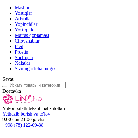
Mashhur
Yostiqlar
Adyollar
Yopinchilar
Yostiq jildi
Matras qoplamasi
Choyshablar
Pled
Prostin
Sochiqlar
Xalatlar
Sizning o'lchamingiz
Savat
Dostavka
Yukori sifatli tekstil mahsulotlari
Yetkazib berish va to'lov
9:00 dan 21:00 gacha
+998
(78) 122-09-88