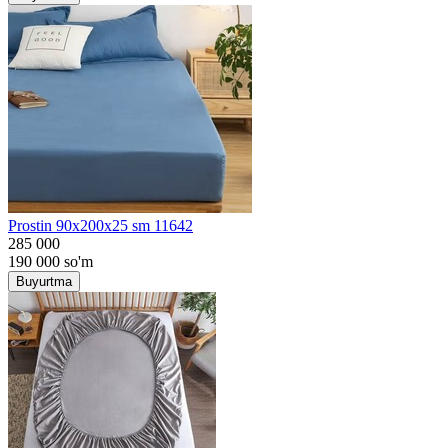
Prostin 90x200x25 sm 11642
285 000
190 000
so'm
Buyurtma