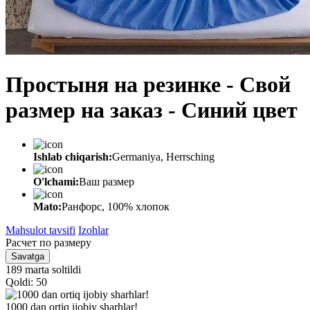
Простыня на резинке - Свой
размер на заказ - Синий цвет
Ishlab chiqarish:
Germaniya, Herrsching
O'lchami:
Ваш размер
Mato:
Ранфорс, 100% хлопок
Mahsulot tavsifi
Izohlar
Расчет по размеру
Savatga
189 marta soltildi
Qoldi: 50
1000 dan ortiq ijobiy sharhlar!