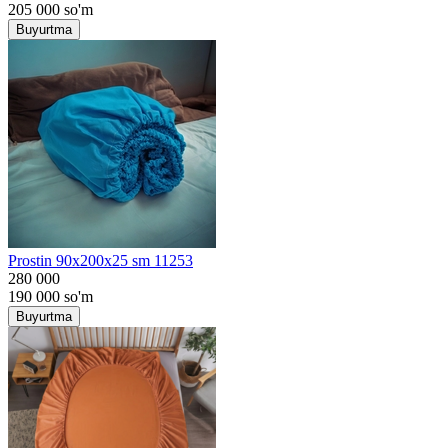
205 000
so'm
Buyurtma
Prostin 90x200x25 sm 11253
280 000
190 000
so'm
Buyurtma