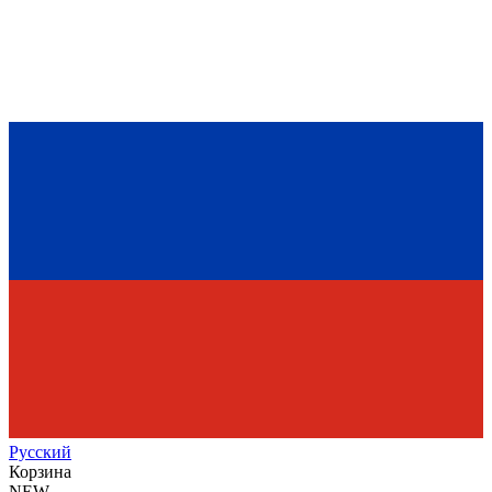
Рус
ский
Корзина
NEW