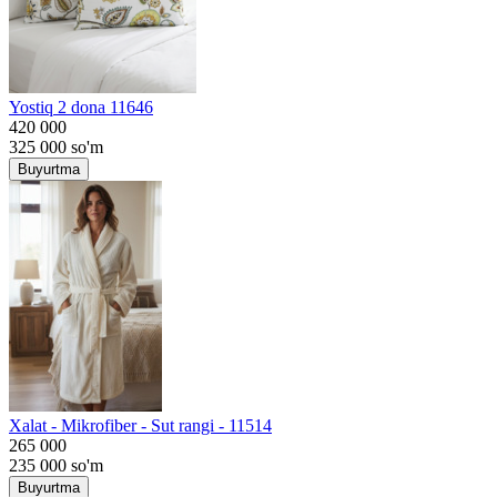
Yostiq 2 dona 11646
420 000
325 000
so'm
Buyurtma
Хalat - Mikrofiber - Sut rangi - 11514
265 000
235 000
so'm
Buyurtma