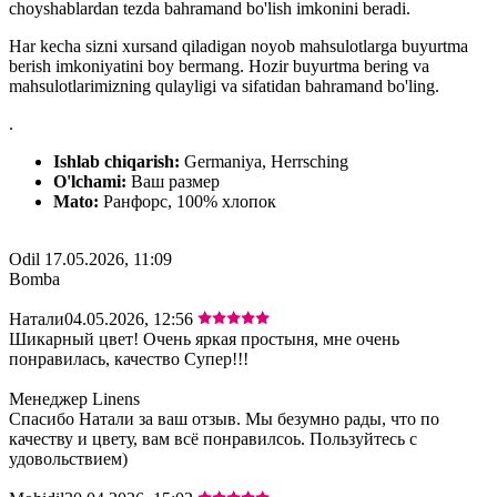
choyshablardan tezda bahramand bo'lish imkonini beradi.
Har kecha sizni xursand qiladigan noyob mahsulotlarga buyurtma
berish imkoniyatini boy bermang. Hozir buyurtma bering va
mahsulotlarimizning qulayligi va sifatidan bahramand bo'ling.
.
Ishlab chiqarish:
Germaniya, Herrsching
O'lchami:
Ваш размер
Mato:
Ранфорс, 100% хлопок
Odil
17.05.2026, 11:09
Bomba
Натали
04.05.2026, 12:56
Шикарный цвет! Очень яркая простыня, мне очень
понравилась, качество Супер!!!
Менеджер Linens
Спасибо Натали за ваш отзыв. Мы безумно рады, что по
качеству и цвету, вам всё понравилсоь. Пользуйтесь с
удовольствием)