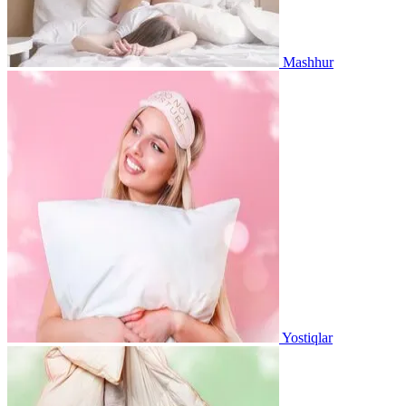
Mashhur
Yostiqlar