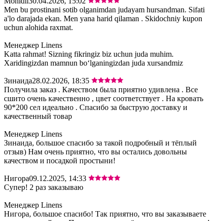
Mohidil
30.04.2026, 15:02
Men bu prostinani sotib olganimdan judayam hursandman. Sifati
a'lo darajada ekan. Men yana harid qilaman . Skidochniy kupon
uchun alohida raxmat.
Менеджер Linens
Katta rahmat! Sizning fikringiz biz uchun juda muhim.
Xaridingizdan mamnun bo‘lganingizdan juda xursandmiz
Зинаида
28.02.2026, 18:35
Получила заказ . Качеством была приятно удивлена . Все
сшито очень качественно , цвет соответствует . На кровать
90*200 сел идеально . Спасибо за быструю доставку и
качественный товар
Менеджер Linens
Зинаида, большое спасибо за такой подробный и тёплый
отзыв) Нам очень приятно, что вы остались довольны
качеством и посадкой простыни!
Нигора
09.12.2025, 14:33
Супер! 2 раз заказываю
Менеджер Linens
Нигора, большое спасибо! Так приятно, что вы заказываете