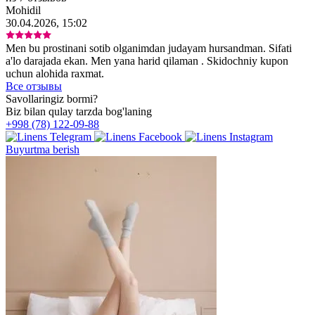
Mohidil
30.04.2026, 15:02
Men bu prostinani sotib olganimdan judayam hursandman. Sifati
a'lo darajada ekan. Men yana harid qilaman . Skidochniy kupon
uchun alohida raxmat.
Все отзывы
Savollaringiz bormi?
Biz bilan qulay tarzda bog'laning
+998 (78) 122-09-88
Buyurtma berish