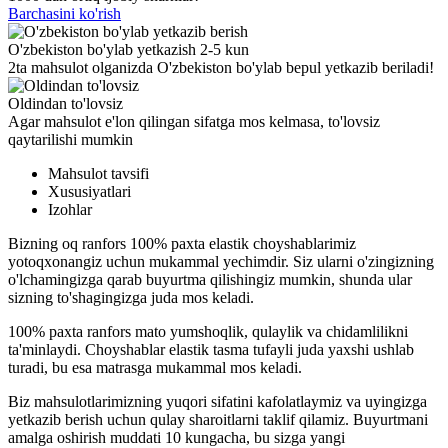
Barchasini ko'rish
O'zbekiston bo'ylab yetkazish 2-5 kun
2ta mahsulot olganizda O'zbekiston bo'ylab bepul yetkazib beriladi!
Oldindan to'lovsiz
Agar mahsulot e'lon qilingan sifatga mos kelmasa, to'lovsiz
qaytarilishi mumkin
Mahsulot tavsifi
Xususiyatlari
Izohlar
Bizning oq ranfors 100% paxta elastik choyshablarimiz
yotoqxonangiz uchun mukammal yechimdir. Siz ularni o'zingizning
o'lchamingizga qarab buyurtma qilishingiz mumkin, shunda ular
sizning to'shagingizga juda mos keladi.
100% paxta ranfors mato yumshoqlik, qulaylik va chidamlilikni
ta'minlaydi. Choyshablar elastik tasma tufayli juda yaxshi ushlab
turadi, bu esa matrasga mukammal mos keladi.
Biz mahsulotlarimizning yuqori sifatini kafolatlaymiz va uyingizga
yetkazib berish uchun qulay sharoitlarni taklif qilamiz. Buyurtmani
amalga oshirish muddati 10 kungacha, bu sizga yangi